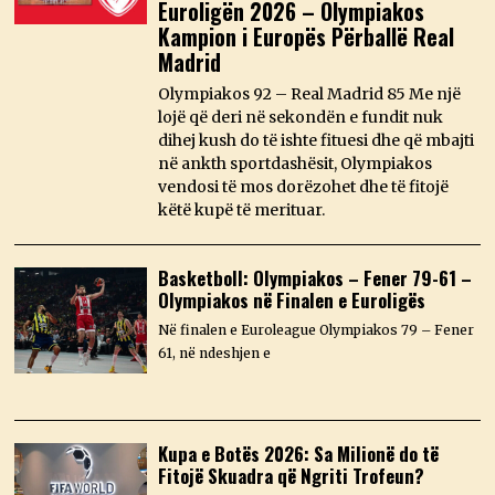
Euroligën 2026 – Olympiakos
Kampion i Europës Përballë Real
Madrid
Olympiakos 92 – Real Madrid 85 Me një
lojë që deri në sekondën e fundit nuk
dihej kush do të ishte fituesi dhe që mbajti
në ankth sportdashësit, Olympiakos
vendosi të mos dorëzohet dhe të fitojë
këtë kupë të merituar.
Basketboll: Olympiakos – Fener 79-61 –
Olympiakos në Finalen e Euroligës
Në finalen e Euroleague Olympiakos 79 – Fener
61, në ndeshjen e
Kupa e Botës 2026: Sa Milionë do të
Fitojë Skuadra që Ngriti Trofeun?