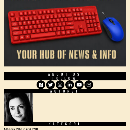
ABOUT US
FOLLOW
AUTORËT
Facebook
Twitter
Instagram
LinkedIn
YouTube
Email
KATEGORI
Albania (Shqipëri)
(20)