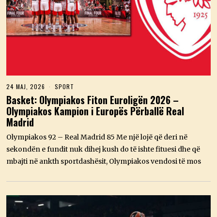
24 MAJ, 2026
2
SPORT
4
Basket: Olympiakos Fiton Euroligën 2026 –
M
Olympiakos Kampion i Europës Përballë Real
A
J
Madrid
,
2
Olympiakos 92 – Real Madrid 85 Me një lojë që deri në
0
2
sekondën e fundit nuk dihej kush do të ishte fituesi dhe që
6
mbajti në ankth sportdashësit, Olympiakos vendosi të mos