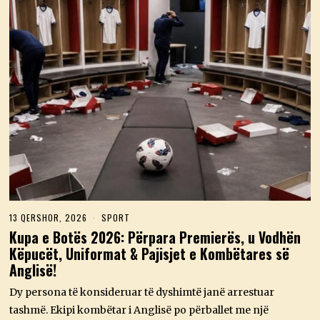
13 QERSHOR, 2026
1
SPORT
4
Kupa e Botës 2026: Përpara Premierës, u Vodhën
Q
Këpucët, Uniformat & Pajisjet e Kombëtares së
E
R
Anglisë!
S
H
Dy persona të konsideruar të dyshimtë janë arrestuar
O
R
tashmë. Ekipi kombëtar i Anglisë po përballet me një