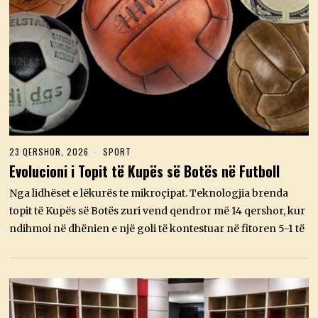
23 QERSHOR, 2026
2
SPORT
3
Evolucioni i Topit të Kupës së Botës në Futboll
Q
E
Nga lidhëset e lëkurës te mikroçipat. Teknologjia brenda
R
S
topit të Kupës së Botës zuri vend qendror më 14 qershor, kur
H
ndihmoi në dhënien e një goli të kontestuar në fitoren 5-1 të
O
R
,
2
0
2
6