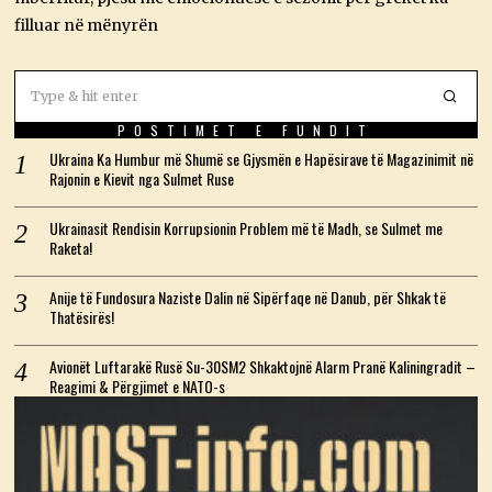
6
filluar në mënyrën
POSTIMET E FUNDIT
Ukraina Ka Humbur më Shumë se Gjysmën e Hapësirave të Magazinimit në
Rajonin e Kievit nga Sulmet Ruse
Ukrainasit Rendisin Korrupsionin Problem më të Madh, se Sulmet me
Raketa!
Anije të Fundosura Naziste Dalin në Sipërfaqe në Danub, për Shkak të
Thatësirës!
Avionët Luftarakë Rusë Su-30SM2 Shkaktojnë Alarm Pranë Kaliningradit –
Reagimi & Përgjimet e NATO-s