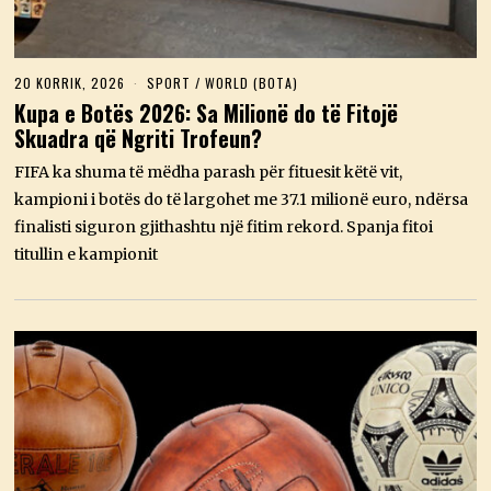
20 KORRIK, 2026
2
SPORT
/
WORLD (BOTA)
0
Kupa e Botës 2026: Sa Milionë do të Fitojë
K
Skuadra që Ngriti Trofeun?
O
R
R
FIFA ka shuma të mëdha parash për fituesit këtë vit,
I
kampioni i botës do të largohet me 37.1 milionë euro, ndërsa
K
,
finalisti siguron gjithashtu një fitim rekord. Spanja fitoi
2
titullin e kampionit
0
2
6