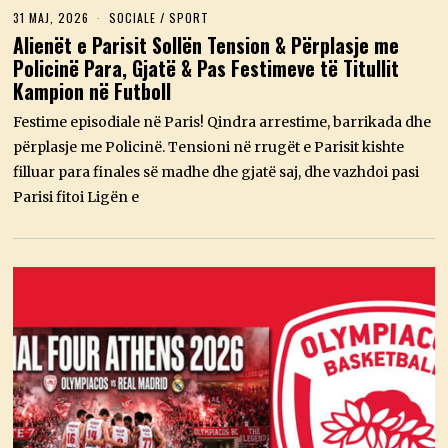
31 MAJ, 2026
3
SOCIALE
/
SPORT
1
Alienët e Parisit Sollën Tension & Përplasje me
M
Policinë Para, Gjatë & Pas Festimeve të Titullit
A
J
Kampion në Futboll
,
2
Festime episodiale në Paris! Qindra arrestime, barrikada dhe
0
2
përplasje me Policinë. Tensioni në rrugët e Parisit kishte
6
filluar para finales së madhe dhe gjatë saj, dhe vazhdoi pasi
Parisi fitoi Ligën e