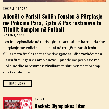
SOCIALE
/
SPORT
Alienët e Parisit Sollën Tension & Përplasje
me Policinë Para, Gjatë & Pas Festimeve të
Titullit Kampion në Futboll
31 MAJ, 2026
3
1
Festime episodiale në Paris! Qindra arrestime, barrikada dhe
M
A
përplasje me Policinë. Tensioni në rrugët e Parisit kishte
J
filluar para finales së madhe dhe gjatë saj, dhe vazhdoi pasi
,
2
Parisi fitoi Ligën e Kampionëve. Episode me përplasje me
0
Policinë dhe arrestime u zhvilluan të shtunën në mbrëmje
2
6
dhe të dielën në
READ MORE
SPORT
Basket: Olympiakos Fiton