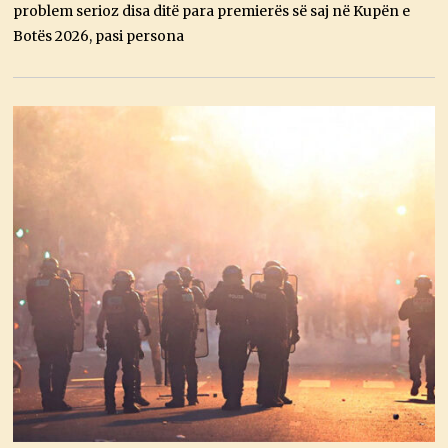
,
problem serioz disa ditë para premierës së saj në Kupën e
2
0
Botës 2026, pasi persona
2
6