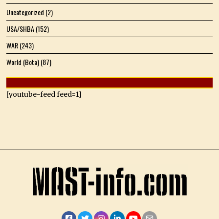
Uncategorized
(2)
USA/SHBA
(152)
WAR
(243)
World (Bota)
(87)
[youtube-feed feed=1]