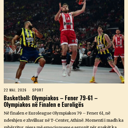
22 MAJ, 2026
2
SPORT
2
Basketboll: Olympiakos – Fener 79-61 –
M
Olympiakos në Finalen e Euroligës
A
J
,
Në finalen e Euroleague Olympiakos 79 – Fener 61, në
2
ndeshjen e zhvilluar në T-Center, Athinë. Momenti i madh ka
0
2
mbërritur, pjesa më emocionuese e sezonit për grekët ka