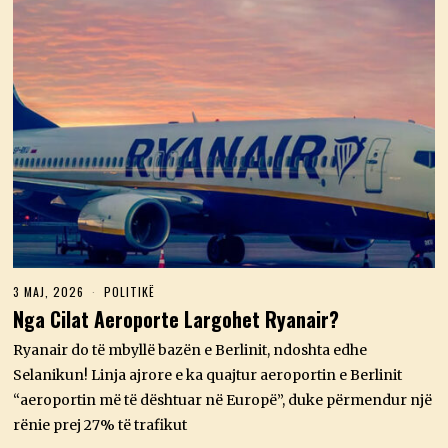
3 MAJ, 2026
3
POLITIKË
M
Nga Cilat Aeroporte Largohet Ryanair?
A
J
Ryanair do të mbyllë bazën e Berlinit, ndoshta edhe
,
2
Selanikun! Linja ajrore e ka quajtur aeroportin e Berlinit
0
“aeroportin më të dështuar në Europë”, duke përmendur një
2
6
rënie prej 27% të trafikut