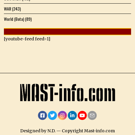
WAR
(243)
World (Bota)
(89)
[youtube-feed feed=1]
Facebook
Twitter
Instagram
LinkedIn
YouTube
Email
Designed by N.D. — Copyright Mast-info.com