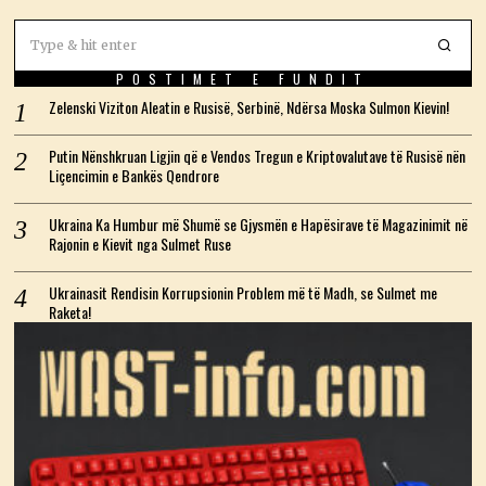
POSTIMET E FUNDIT
Zelenski Viziton Aleatin e Rusisë, Serbinë, Ndërsa Moska Sulmon Kievin!
Putin Nënshkruan Ligjin që e Vendos Tregun e Kriptovalutave të Rusisë nën
Liçencimin e Bankës Qendrore
Ukraina Ka Humbur më Shumë se Gjysmën e Hapësirave të Magazinimit në
Rajonin e Kievit nga Sulmet Ruse
Ukrainasit Rendisin Korrupsionin Problem më të Madh, se Sulmet me
Raketa!