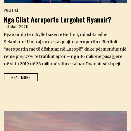
POLITIKË
Nga Cilat Aeroporte Largohet Ryanair?
3 MAJ, 2026
3
M
Ryanair do të mbyllë bazën e Berlinit, ndoshta edhe
A
J
Selanikun! Linja ajrore e ka quajtur aeroportin e Berlinit
,
“aeroportin më të dështuar në Europë”, duke përmendur një
2
0
rënie prej 27% të trafikut ajror – nga 36 milionë pasagjerë
2
në vitin 2019 në 26 milionë vitin e kaluar. Ryanair së shpejti
6
READ MORE