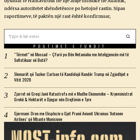
dyshuar të Hantavirusit në një anije turistike në Atlantik,
2
6
ndërsa autoritetet shëndetësore po hetojnë rastin. Sipas
raportimeve, të paktën një rast është konfirmuar,
POSTIMET E FUNDIT
“Tërmet” në Mossad – Çfarë po Bën Netaniahu me Inteligjencën më të
Sofistikuar në Botë?
Skenarët që Tucker Carlson të Kandidojë Kundër Trump në Zgjedhjet e
Vitit 2028
Zjarret në Greqi Janë Katastrofa më e Madhe Ekonomike – Kryeministrat
Grekë & Hektarët e Djegur nën Drejtimin e Tyre
Gjermani: Dron me Eksploziv u Gjet Pranë Avionit Ukrainas ‘Antonov
Airlines’ që Mbante Municione