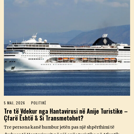
5 MAJ, 2026
5
POLITIKË
M
Tre të Vdekur nga Hantavirusi në Anije Turistike –
A
Çfarë Është & Si Transmetohet?
J
,
2
Tre persona kanë humbur jetën pas një shpërthimi të
0