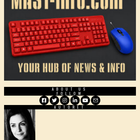
ABOUT US
FOLLOW
AUTORËT
Facebook
Twitter
Instagram
LinkedIn
YouTube
Email