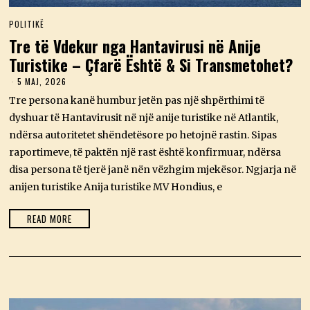
POLITIKË
Tre të Vdekur nga Hantavirusi në Anije
Turistike – Çfarë Është & Si Transmetohet?
5 MAJ, 2026
5
M
Tre persona kanë humbur jetën pas një shpërthimi të
A
J
dyshuar të Hantavirusit në një anije turistike në Atlantik,
,
ndërsa autoritetet shëndetësore po hetojnë rastin. Sipas
2
0
raportimeve, të paktën një rast është konfirmuar, ndërsa
2
disa persona të tjerë janë nën vëzhgim mjekësor. Ngjarja në
6
anijen turistike Anija turistike MV Hondius, e
READ MORE