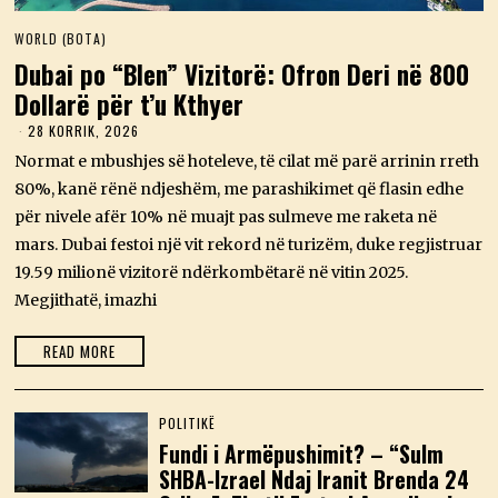
WORLD (BOTA)
Dubai po “Blen” Vizitorë: Ofron Deri në 800
Dollarë për t’u Kthyer
28 KORRIK, 2026
2
8
Normat e mbushjes së hoteleve, të cilat më parë arrinin rreth
K
O
80%, kanë rënë ndjeshëm, me parashikimet që flasin edhe
R
për nivele afër 10% në muajt pas sulmeve me raketa në
R
I
mars. Dubai festoi një vit rekord në turizëm, duke regjistruar
K
19.59 milionë vizitorë ndërkombëtarë në vitin 2025.
,
2
Megjithatë, imazhi
0
2
6
READ MORE
POLITIKË
Fundi i Armëpushimit? – “Sulm
SHBA-Izrael Ndaj Iranit Brenda 24