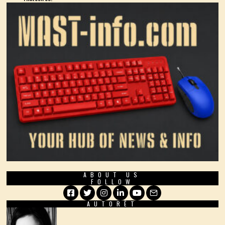
ABOUT US
FOLLOW
AUTORËT
Facebook
Twitter
Instagram
LinkedIn
YouTube
Email