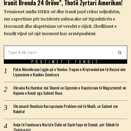
Iranit Brenda 24 Orëve”, Thotë Zyrtari Amerikan!
J
,
2
Tensionet midis SHBA-së dhe Iranit janë rritur ndjeshëm,
0
me raportime për incidente ushtarake në Ngushticën e
2
6
Hormuzit dhe shqetësime në vendet e Gjirit. Zhvillimet e
fundit vijnë në një moment kur armëpushimi
POSTIMET E FUNDIT
Putin Nënshkruan Ligjin që e Vendos Tregun e Kriptovalutave të Rusisë nën
Liçencimin e Bankës Qendrore
Ukraina Ka Humbur më Shumë se Gjysmën e Hapësirave të Magazinimit në
Rajonin e Kievit nga Sulmet Ruse
Ukrainasit Rendisin Korrupsionin Problem më të Madh, se Sulmet me
Raketa!
Anije të Fundosura Naziste Dalin në Sipërfaqe në Danub, për Shkak të
Thatësirës!