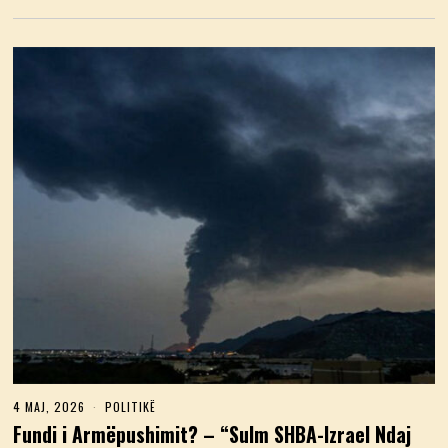
6
4 MAJ, 2026
4
POLITIKË
M
Fundi i Armëpushimit? – “Sulm SHBA-Izrael Ndaj
A