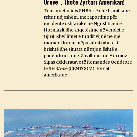
Orëve”, Thotë Zyrtari Amerikan!
Tensionet midis SHBA-së dhe Iranit janë
rritur ndjeshëm, me raportime për
incidente ushtarake në Ngushticën e
Hormuzit dhe shqetësime në vendet e
Gjirit. Zhvillimet e fundit vijnë në një
moment kur armëpushimi mbetet i
brishtë dhe situata në rajon është e
paqëndrueshme. Zhvillimet në Hormuz
Sipas deklaratave të Komandës Qendrore
të SHBA-së (CENTCOM), forcat
amerikane