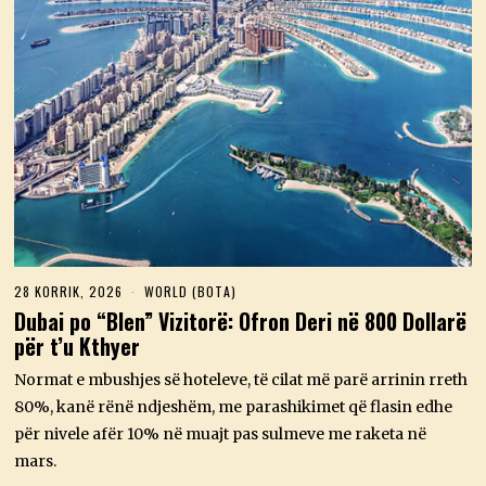
28 KORRIK, 2026
2
WORLD (BOTA)
8
Dubai po “Blen” Vizitorë: Ofron Deri në 800 Dollarë
K
për t’u Kthyer
O
R
R
Normat e mbushjes së hoteleve, të cilat më parë arrinin rreth
I
80%, kanë rënë ndjeshëm, me parashikimet që flasin edhe
K
,
për nivele afër 10% në muajt pas sulmeve me raketa në
2
mars.
0
2