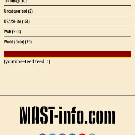
Teknologji
(10)
Uncategorized
(2)
USA/SHBA
(151)
WAR
(238)
World (Bota)
(79)
[youtube-feed feed=1]