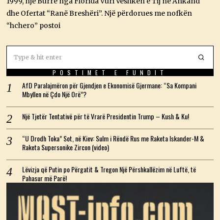
1999, një Burrë nga Florida Vuri Veshkën e Tij në Ankand
2
6
dhe Ofertat “Ranë Breshëri”. Një përdorues me nofkën
“hchero” postoi
POSTIMET E FUNDIT
AfD Paralajmëron për Gjendjen e Ekonomisë Gjermane: “Sa Kompani
Mbyllen në Çdo Një Orë”?
Një Tjetër Tentativë për të Vrarë Presidentin Trump – Kush & Ku!
“U Drodh Toka” Sot, në Kiev: Sulm i Rëndë Rus me Raketa Iskander-M &
Raketa Supersonike Zircon (video)
Lëvizja që Putin po Përgatit & Tregon Një Përshkallëzim në Luftë, të
Pahasur më Parë!