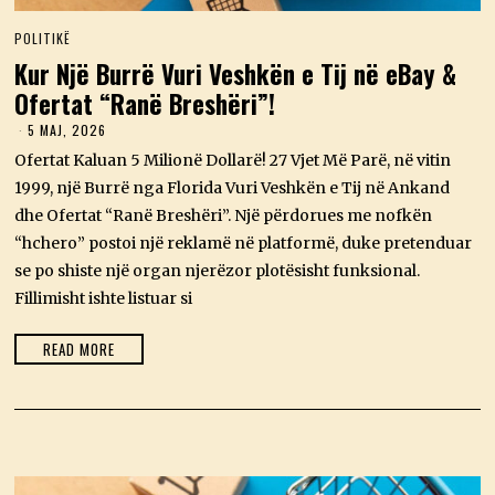
POLITIKË
Kur Një Burrë Vuri Veshkën e Tij në eBay &
Ofertat “Ranë Breshëri”!
5 MAJ, 2026
5
M
Ofertat Kaluan 5 Milionë Dollarë! 27 Vjet Më Parë, në vitin
A
J
1999, një Burrë nga Florida Vuri Veshkën e Tij në Ankand
,
dhe Ofertat “Ranë Breshëri”. Një përdorues me nofkën
2
0
“hchero” postoi një reklamë në platformë, duke pretenduar
2
se po shiste një organ njerëzor plotësisht funksional.
6
Fillimisht ishte listuar si
READ MORE