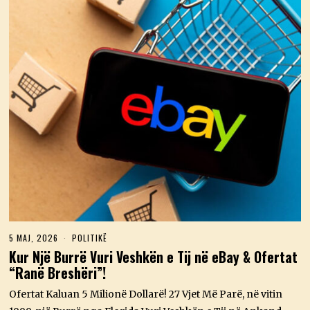
5 MAJ, 2026
5
POLITIKË
M
Kur Një Burrë Vuri Veshkën e Tij në eBay & Ofertat
A
“Ranë Breshëri”!
J
,
2
Ofertat Kaluan 5 Milionë Dollarë! 27 Vjet Më Parë, në vitin
0