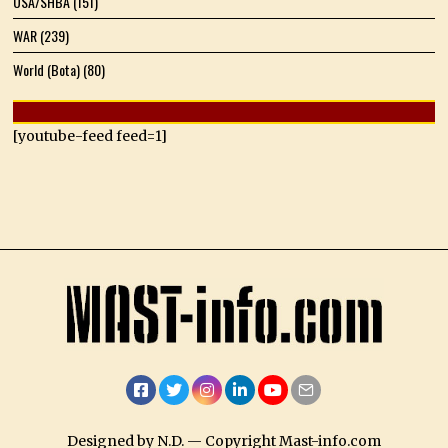
USA/SHBA
(151)
WAR
(239)
World (Bota)
(80)
[youtube-feed feed=1]
Facebook
Twitter
Instagram
LinkedIn
YouTube
Email
Designed by N.D. — Copyright Mast-info.com