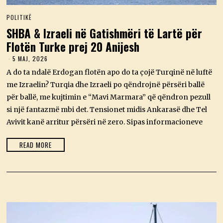
POLITIKË
SHBA & Izraeli në Gatishmëri të Lartë për
Flotën Turke prej 20 Anijesh
5 MAJ, 2026
5
M
A do ta ndalë Erdogan flotën apo do ta çojë Turqinë në luftë
A
J
me Izraelin? Turqia dhe Izraeli po qëndrojnë përsëri ballë
,
për ballë, me kujtimin e “Mavi Marmara” që qëndron pezull
2
0
si një fantazmë mbi det. Tensionet midis Ankarasë dhe Tel
2
Avivit kanë arritur përsëri në zero. Sipas informacioneve
6
READ MORE