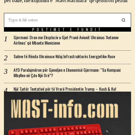
për ballë, me kujtimin e “Mavi Marmara” që qëndron pezull
POSTIMET E FUNDIT
Gjermani: Dron me Eksploziv u Gjet Pranë Avionit Ukrainas ‘Antonov
Airlines’ që Mbante Municione
Sulme të Rënda Ukrainase Ndaj Infrastrukturës Energjetike Ruse
AfD Paralajmëron për Gjendjen e Ekonomisë Gjermane: “Sa Kompani
Mbyllen në Çdo Një Orë”?
Një Tjetër Tentativë për të Vrarë Presidentin Trump – Kush & Ku!