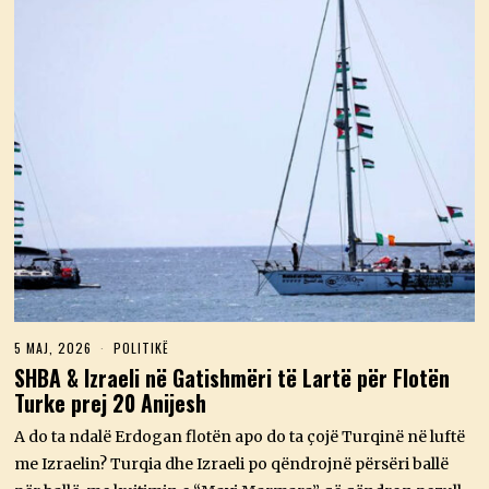
5 MAJ, 2026
5
POLITIKË
M
SHBA & Izraeli në Gatishmëri të Lartë për Flotën
A
Turke prej 20 Anijesh
J
,
2
A do ta ndalë Erdogan flotën apo do ta çojë Turqinë në luftë
0
me Izraelin? Turqia dhe Izraeli po qëndrojnë përsëri ballë
2
6