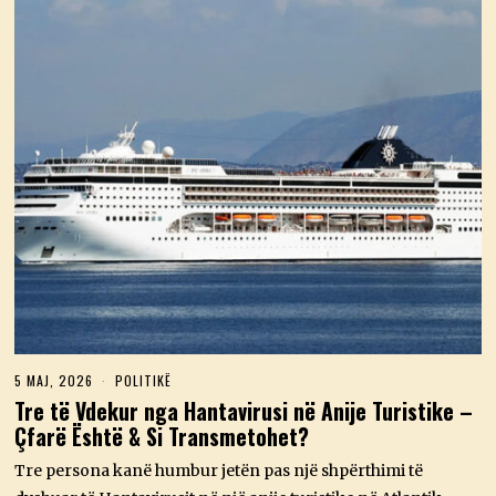
5 MAJ, 2026
5
POLITIKË
M
Tre të Vdekur nga Hantavirusi në Anije Turistike –
A
Çfarë Është & Si Transmetohet?
J
,
2
Tre persona kanë humbur jetën pas një shpërthimi të
0