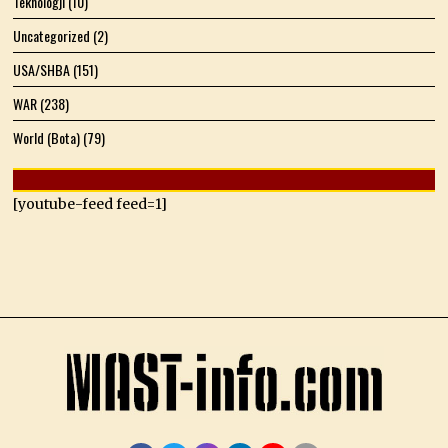
Teknologji
(10)
Uncategorized
(2)
USA/SHBA
(151)
WAR
(238)
World (Bota)
(79)
[youtube-feed feed=1]