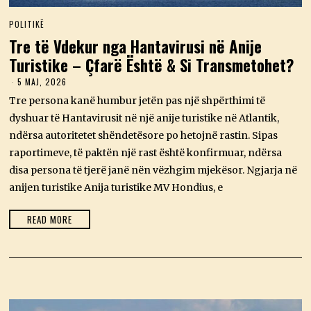
POLITIKË
Tre të Vdekur nga Hantavirusi në Anije
Turistike – Çfarë Është & Si Transmetohet?
5 MAJ, 2026
5
M
Tre persona kanë humbur jetën pas një shpërthimi të
A
J
dyshuar të Hantavirusit në një anije turistike në Atlantik,
,
ndërsa autoritetet shëndetësore po hetojnë rastin. Sipas
2
0
raportimeve, të paktën një rast është konfirmuar, ndërsa
2
disa persona të tjerë janë nën vëzhgim mjekësor. Ngjarja në
6
anijen turistike Anija turistike MV Hondius, e
READ MORE