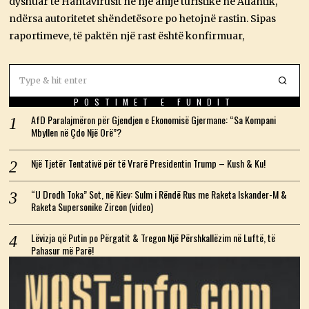
dyshuar të Hantavirusit në një anije turistike në Atlantik,
2
6
ndërsa autoritetet shëndetësore po hetojnë rastin. Sipas
raportimeve, të paktën një rast është konfirmuar,
POSTIMET E FUNDIT
AfD Paralajmëron për Gjendjen e Ekonomisë Gjermane: “Sa Kompani
Mbyllen në Çdo Një Orë”?
Një Tjetër Tentativë për të Vrarë Presidentin Trump – Kush & Ku!
“U Drodh Toka” Sot, në Kiev: Sulm i Rëndë Rus me Raketa Iskander-M &
Raketa Supersonike Zircon (video)
Lëvizja që Putin po Përgatit & Tregon Një Përshkallëzim në Luftë, të
Pahasur më Parë!