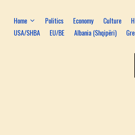
Home
Politics
Economy
Culture
H
USA/SHBA
EU/BE
Albania (Shqipëri)
Gre