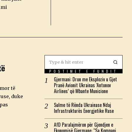
imi
të
POSTIMET E FUNDIT
Gjermani: Dron me Eksploziv u Gjet
Pranë Avionit Ukrainas ‘Antonov
amor të
Airlines’ që Mbante Municione
ruse, duke
Sulme të Rënda Ukrainase Ndaj
ipas
Infrastrukturës Energjetike Ruse
AfD Paralajmëron për Gjendjen e
Ekonomisë Gjermane: “Sa Kompani