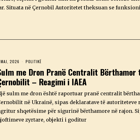
ar. Situata në Çernobil Autoritetet theksuan se funksion
 MAJ, 2026
3
POLITIKË
M
Sulm me Dron Pranë Centralit Bërthamor 
A
J
Çernobilit – Reagimi i IAEA
,
2
0
jë sulm me dron është raportuar pranë centralit bërth
2
6
ernobilit në Ukrainë, sipas deklaratave të autoriteteve 
gritur shqetësime për sigurinë bërthamore në rajon. S
joftimeve zyrtare, objekti i goditur