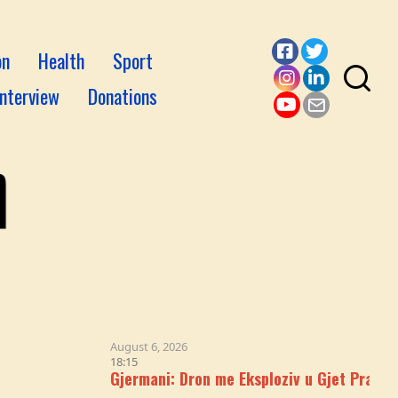
on
Health
Sport
Facebook
Twitter
Interview
Donations
Instagram
LinkedI
YouTube
Email
August 6, 2026
18:15
Gjermani: Dron me Eksploziv u Gjet Pranë Avionit 