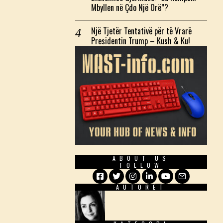
Mbyllen në Çdo Një Orë”?
Një Tjetër Tentativë për të Vrarë
Presidentin Trump – Kush & Ku!
ABOUT US
FOLLOW
AUTORËT
Facebook
Twitter
Instagram
LinkedIn
YouTube
Email