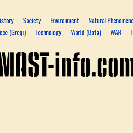
istory
Society
Environment
Natural Phenomen
ece (Greqi)
Technology
World (Bota)
WAR