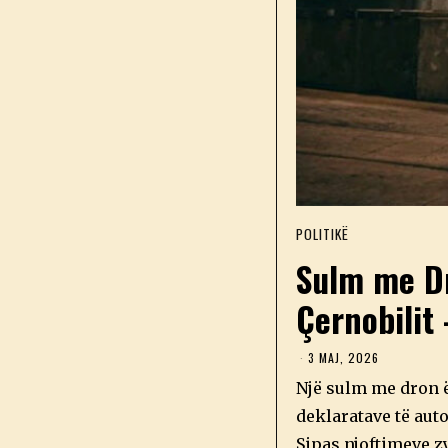
POLITIKË
Sulm me Dr
Çernobilit
3 MAJ, 2026
3
M
Një sulm me dron ë
A
J
deklaratave të aut
,
2
Sipas njoftimeve z