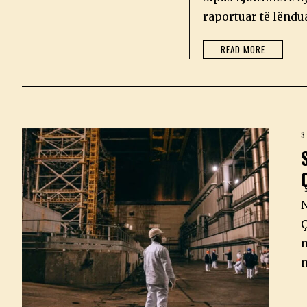
0
2
raportuar të lëndu
6
READ MORE
3
N
Ç
n
n