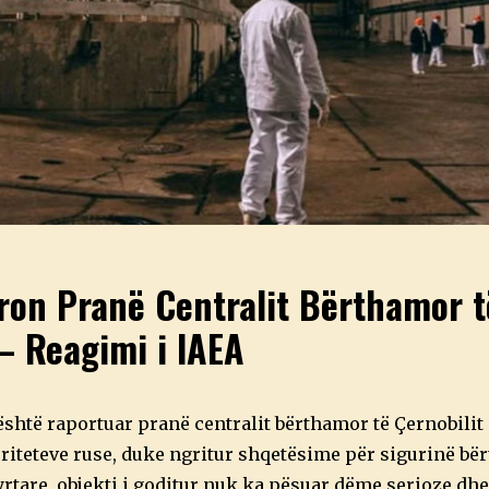
on Pranë Centralit Bërthamor t
 – Reagimi i IAEA
shtë raportuar pranë centralit bërthamor të Çernobilit
oriteteve ruse, duke ngritur shqetësime për sigurinë bë
yrtare, objekti i goditur nuk ka pësuar dëme serioze dh