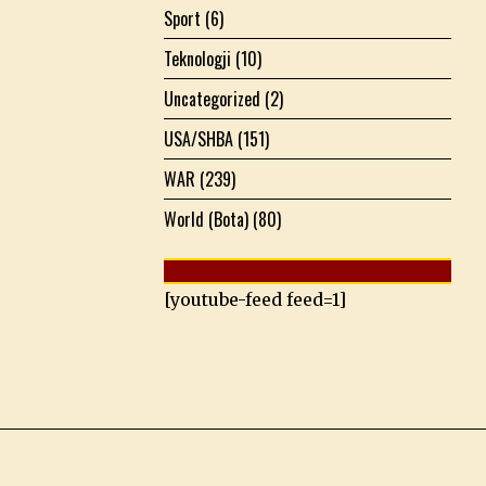
Sport
(6)
Teknologji
(10)
Uncategorized
(2)
USA/SHBA
(151)
WAR
(239)
World (Bota)
(80)
[youtube-feed feed=1]