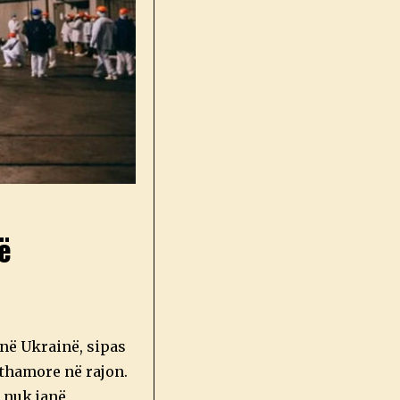
ë
 në Ukrainë, sipas
rthamore në rajon.
e nuk janë