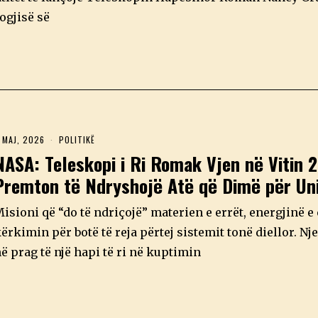
ogjisë së
 MAJ, 2026
4
POLITIKË
M
NASA: Teleskopi i Ri Romak Vjen në Vitin 
A
J
Premton të Ndryshojë Atë që Dimë për Uni
,
2
0
isioni që “do të ndriçojë” materien e errët, energjinë e
2
6
ërkimin për botë të reja përtej sistemit tonë diellor. Nj
ë prag të një hapi të ri në kuptimin