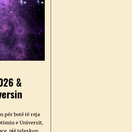
2026 &
versin
n për botë të reja
ptimin e Universit,
ce, një teleskop