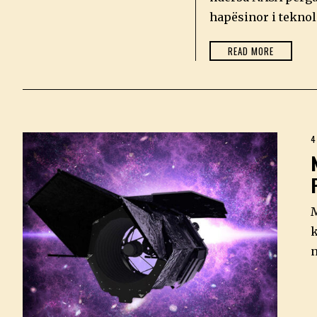
0
2
hapësinor i teknol
6
READ MORE
4
M
k
n