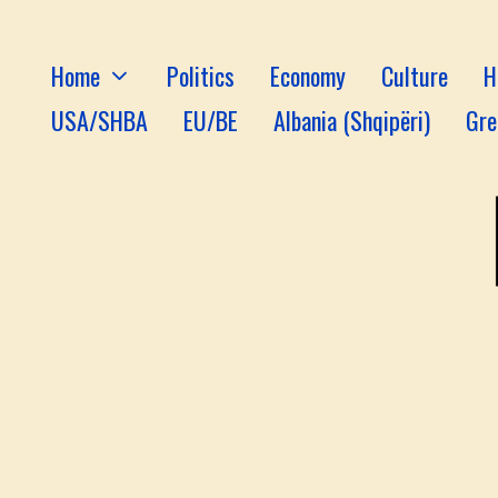
Home
Politics
Economy
Culture
H
USA/SHBA
EU/BE
Albania (Shqipëri)
Gre