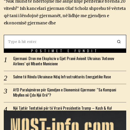
2
“Nuk mund të ndërtojmë më asnjë linjë periferike brenda 20
0
vitesh!” Ish kancelari gjerman Olaf Scholz shprehu të vërteta
2
6
që tani i lëndojnë gjermanët, në lidhje me gjendjen e
ekonomisë gjermane dhe
POSTIMET E FUNDIT
Gjermani: Dron me Eksploziv u Gjet Pranë Avionit Ukrainas ‘Antonov
Airlines’ që Mbante Municione
Sulme të Rënda Ukrainase Ndaj Infrastrukturës Energjetike Ruse
AfD Paralajmëron për Gjendjen e Ekonomisë Gjermane: “Sa Kompani
Mbyllen në Çdo Një Orë”?
Një Tjetër Tentativë për të Vrarë Presidentin Trump – Kush & Ku!