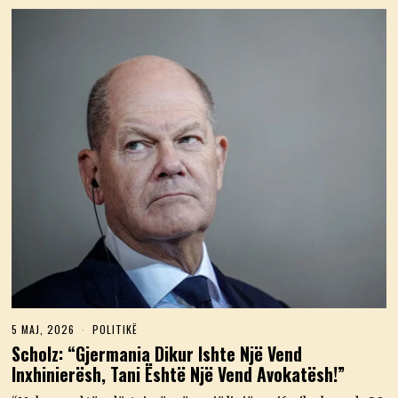
5 MAJ, 2026
5
POLITIKË
M
Scholz: “Gjermania Dikur Ishte Një Vend
A
Inxhinierësh, Tani Është Një Vend Avokatësh!”
J
,