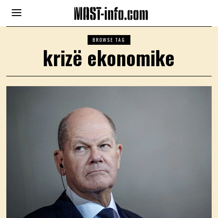
BROWSE TAG
krizë ekonomike