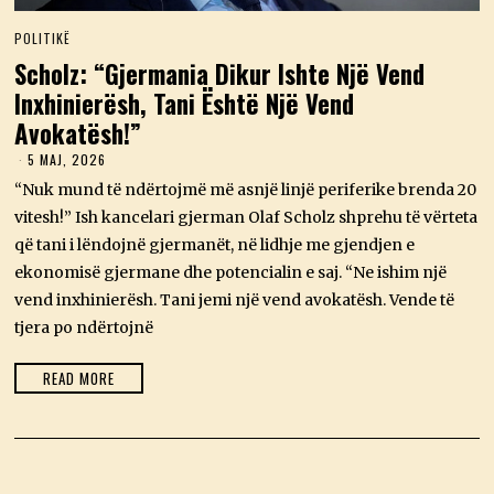
POLITIKË
Scholz: “Gjermania Dikur Ishte Një Vend
Inxhinierësh, Tani Është Një Vend
Avokatësh!”
5 MAJ, 2026
5
M
“Nuk mund të ndërtojmë më asnjë linjë periferike brenda 20
A
J
vitesh!” Ish kancelari gjerman Olaf Scholz shprehu të vërteta
,
që tani i lëndojnë gjermanët, në lidhje me gjendjen e
2
0
ekonomisë gjermane dhe potencialin e saj. “Ne ishim një
2
vend inxhinierësh. Tani jemi një vend avokatësh. Vende të
6
tjera po ndërtojnë
READ MORE