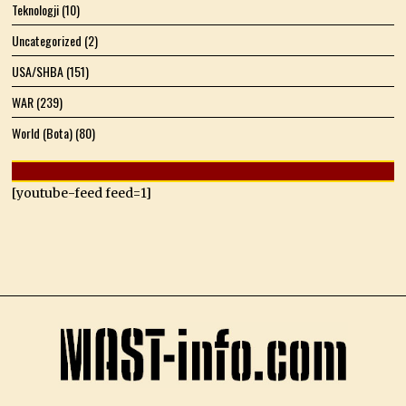
Teknologji
(10)
Uncategorized
(2)
USA/SHBA
(151)
WAR
(239)
World (Bota)
(80)
[youtube-feed feed=1]