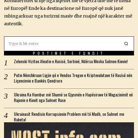
Konsiderohet si një nga liqenet më të vjetra dhe më të thella
2
6
në Europë! Ende ka destinacione në Europë që nuk janë
mbingarkuar nga turizmi masiv dhe ruajnë një karakter më
autentik.
POSTIMET E FUNDIT
Zelenski Viziton Aleatin e Rusisë, Serbinë, Ndërsa Moska Sulmon Kievin!
Putin Nënshkruan Ligjin që e Vendos Tregun e Kriptovalutave të Rusisë nën
Liçencimin e Bankës Qendrore
Ukraina Ka Humbur më Shumë se Gjysmën e Hapësirave të Magazinimit në
Rajonin e Kievit nga Sulmet Ruse
Ukrainasit Rendisin Korrupsionin Problem më të Madh, se Sulmet me
Raketa!