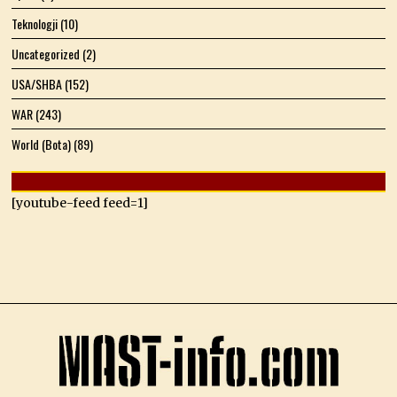
Teknologji
(10)
Uncategorized
(2)
USA/SHBA
(152)
WAR
(243)
World (Bota)
(89)
[youtube-feed feed=1]