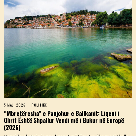
5 MAJ, 2026
5
POLITIKË
M
“Mbretëresha” e Panjohur e Ballkanit: Liqeni i
A
Ohrit Është Shpallur Vendi më i Bukur në Europë
J
,
(2026)
2
0