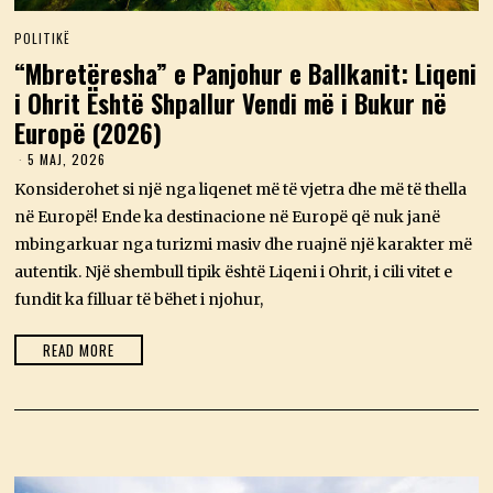
POLITIKË
“Mbretëresha” e Panjohur e Ballkanit: Liqeni
i Ohrit Është Shpallur Vendi më i Bukur në
Europë (2026)
5 MAJ, 2026
5
M
Konsiderohet si një nga liqenet më të vjetra dhe më të thella
A
J
në Europë! Ende ka destinacione në Europë që nuk janë
,
mbingarkuar nga turizmi masiv dhe ruajnë një karakter më
2
0
autentik. Një shembull tipik është Liqeni i Ohrit, i cili vitet e
2
fundit ka filluar të bëhet i njohur,
6
READ MORE