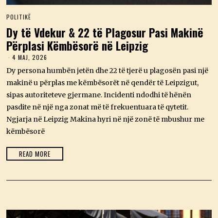
POLITIKË
Dy të Vdekur & 22 të Plagosur Pasi Makinë
Përplasi Këmbësorë në Leipzig
4 MAJ, 2026
4
M
Dy persona humbën jetën dhe 22 të tjerë u plagosën pasi një
A
J
makinë u përplas me këmbësorët në qendër të Leipzigut,
,
sipas autoriteteve gjermane. Incidenti ndodhi të hënën
2
0
pasdite në një nga zonat më të frekuentuara të qytetit.
2
Ngjarja në Leipzig Makina hyri në një zonë të mbushur me
6
këmbësorë
READ MORE