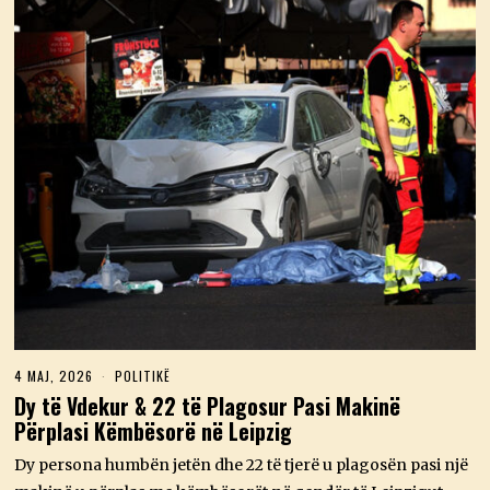
4 MAJ, 2026
4
POLITIKË
M
Dy të Vdekur & 22 të Plagosur Pasi Makinë
A
Përplasi Këmbësorë në Leipzig
J
,
2
Dy persona humbën jetën dhe 22 të tjerë u plagosën pasi një
0