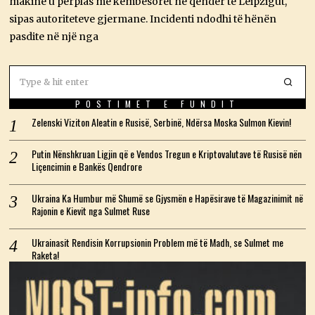
makinë u përplas me këmbësorët në qendër të Leipzigut,
2
6
sipas autoriteteve gjermane. Incidenti ndodhi të hënën
pasdite në një nga
POSTIMET E FUNDIT
Zelenski Viziton Aleatin e Rusisë, Serbinë, Ndërsa Moska Sulmon Kievin!
Putin Nënshkruan Ligjin që e Vendos Tregun e Kriptovalutave të Rusisë nën
Liçencimin e Bankës Qendrore
Ukraina Ka Humbur më Shumë se Gjysmën e Hapësirave të Magazinimit në
Rajonin e Kievit nga Sulmet Ruse
Ukrainasit Rendisin Korrupsionin Problem më të Madh, se Sulmet me
Raketa!