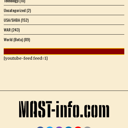
Teknologji
(10)
Uncategorized
(2)
USA/SHBA
(152)
WAR
(243)
World (Bota)
(89)
[youtube-feed feed=1]