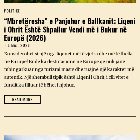
POLITIKË
“Mbretëresha” e Panjohur e Ballkanit: Liqeni
i Ohrit Është Shpallur Vendi më i Bukur në
Europë (2026)
5 MAJ, 2026
5
M
Konsiderohet si një nga liqenet më të vjetra dhe më të thella
A
J
në Europë! Ende ka destinacione në Europë që nuk janë
,
mbingarkuar nga turizmi masiv dhe ruajnë një karakter më
2
0
autentik. Një shembull tipik është Liqeni i Ohrit, i cili vitet e
2
fundit ka filluar të bëhet i njohur,
6
READ MORE