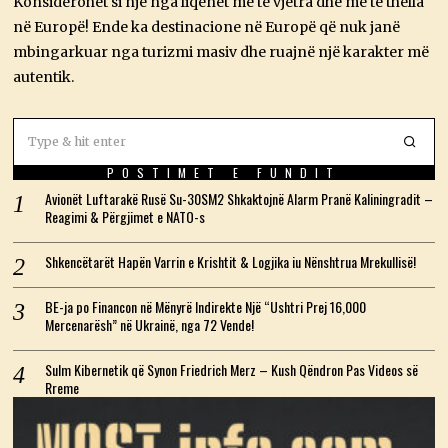
Konsiderohet si një nga liqenet më të vjetra dhe më të thella
2
6
në Europë! Ende ka destinacione në Europë që nuk janë
mbingarkuar nga turizmi masiv dhe ruajnë një karakter më
autentik.
POSTIMET E FUNDIT
Avionët Luftarakë Rusë Su-30SM2 Shkaktojnë Alarm Pranë Kaliningradit –
Reagimi & Përgjimet e NATO-s
Shkencëtarët Hapën Varrin e Krishtit & Logjika iu Nënshtrua Mrekullisë!
BE-ja po Financon në Mënyrë Indirekte Një “Ushtri Prej 16,000
Mercenarësh” në Ukrainë, nga 72 Vende!
Sulm Kibernetik që Synon Friedrich Merz – Kush Qëndron Pas Videos së
Rreme