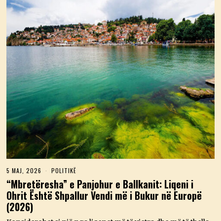
5 MAJ, 2026
5
POLITIKË
M
“Mbretëresha” e Panjohur e Ballkanit: Liqeni i
A
Ohrit Është Shpallur Vendi më i Bukur në Europë
J
,
(2026)
2
0