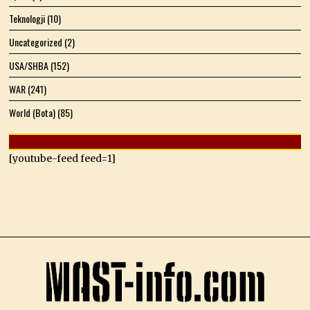
Teknologji
(10)
Uncategorized
(2)
USA/SHBA
(152)
WAR
(241)
World (Bota)
(85)
[youtube-feed feed=1]