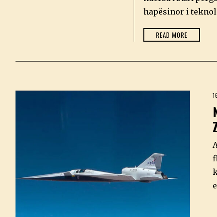
0
2
hapësinor i teknol
6
READ MORE
1
A
f
k
e