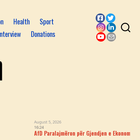
on
Health
Sport
Facebook
Twitter
Interview
Donations
Instagram
LinkedI
YouTube
Email
August 5, 2026
16:24
AfD Paralajmëron për Gjendjen e Ekonomisë Gjermane