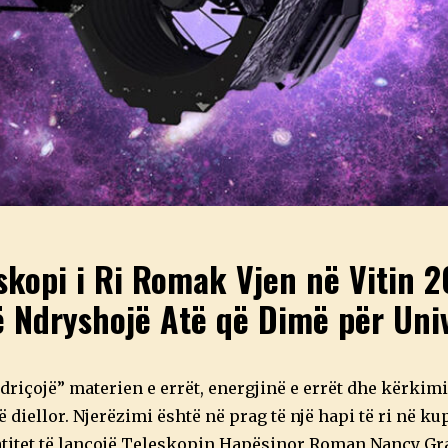
skopi i Ri Romak Vjen në Vitin 
 Ndryshojë Atë që Dimë për Uni
driçojë” materien e errët, energjinë e errët dhe kërkimi
ë diellor. Njerëzimi është në prag të një hapi të ri në ku
titet të lançojë Teleskopin Hapësinor Roman Nancy Gra