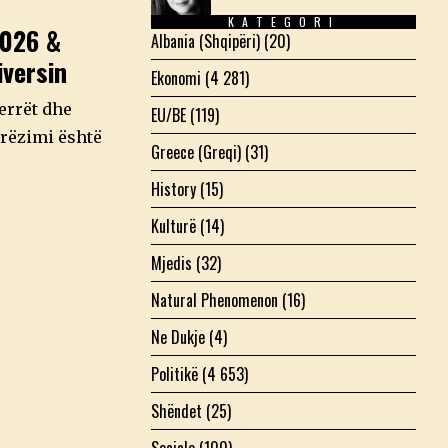
KATEGORI
2026 &
Albania (Shqipëri)
(20)
versin
Ekonomi
(4 281)
 errët dhe
EU/BE
(119)
erëzimi është
Greece (Greqi)
(31)
History
(15)
Kulturë
(14)
Mjedis
(32)
Natural Phenomenon
(16)
Ne Dukje
(4)
Politikë
(4 653)
Shëndet
(25)
Sociale
(100)