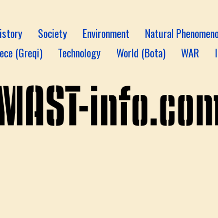
istory
Society
Environment
Natural Phenomen
ece (Greqi)
Technology
World (Bota)
WAR