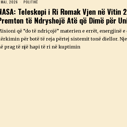
 MAJ, 2026
4
POLITIKË
M
NASA: Teleskopi i Ri Romak Vjen në Vitin 
A
J
Premton të Ndryshojë Atë që Dimë për Uni
,
2
0
isioni që “do të ndriçojë” materien e errët, energjinë e
2
6
ërkimin për botë të reja përtej sistemit tonë diellor. Nj
ë prag të një hapi të ri në kuptimin