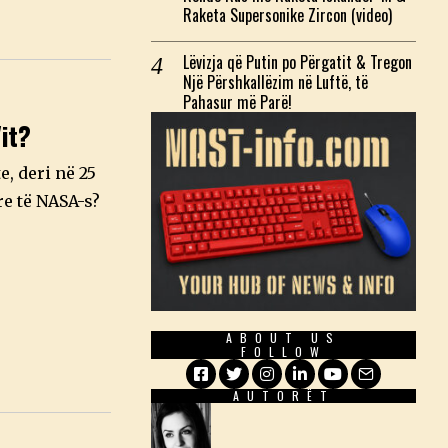
Raketa Supersonike Zircon (video)
Lëvizja që Putin po Përgatit & Tregon
Një Përshkallëzim në Luftë, të
Pahasur më Parë!
it?
, deri në 25
re të NASA-s?
ABOUT US
FOLLOW
AUTORËT
Facebook
Twitter
Instagram
LinkedIn
YouTube
Email