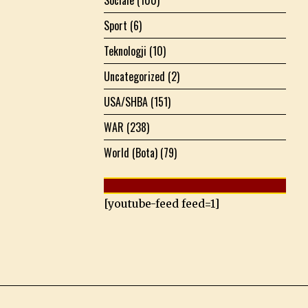
Sport
(6)
Teknologji
(10)
Uncategorized
(2)
USA/SHBA
(151)
WAR
(238)
World (Bota)
(79)
[youtube-feed feed=1]