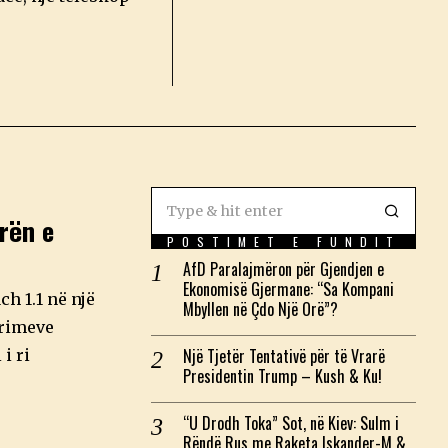
rën e
POSTIMET E FUNDIT
AfD Paralajmëron për Gjendjen e
Ekonomisë Gjermane: “Sa Kompani
h 1.1 në një
Mbyllen në Çdo Një Orë”?
urimeve
Një Tjetër Tentativë për të Vrarë
i ri
Presidentin Trump – Kush & Ku!
“U Drodh Toka” Sot, në Kiev: Sulm i
Rëndë Rus me Raketa Iskander-M &