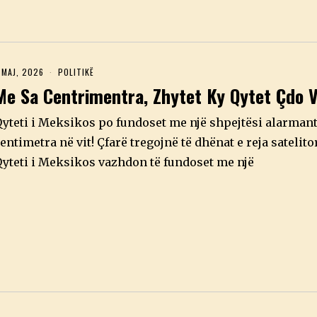
 MAJ, 2026
5
POLITIKË
M
Me Sa Centrimentra, Zhytet Ky Qytet Çdo V
A
J
,
yteti i Meksikos po fundoset me një shpejtësi alarmante
2
0
entimetra në vit! Çfarë tregojnë të dhënat e reja satelito
2
yteti i Meksikos vazhdon të fundoset me një
6