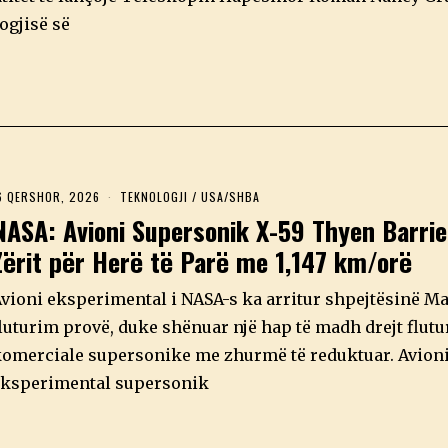
ogjisë së
6 QERSHOR, 2026
1
TEKNOLOGJI
/
USA/SHBA
6
NASA: Avioni Supersonik X-59 Thyen Barrie
Q
E
Zërit për Herë të Parë me 1,147 km/orë
R
S
H
vioni eksperimental i NASA-s ka arritur shpejtësinë Mac
O
R
luturim provë, duke shënuar një hap të madh drejt flut
,
omerciale supersonike me zhurmë të reduktuar. Avioni 
2
0
ksperimental supersonik
2
6