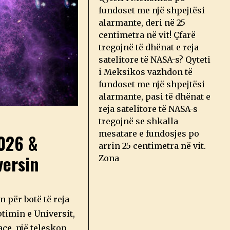
fundoset me një shpejtësi
alarmante, deri në 25
centimetra në vit! Çfarë
tregojnë të dhënat e reja
satelitore të NASA-s? Qyteti
i Meksikos vazhdon të
fundoset me një shpejtësi
alarmante, pasi të dhënat e
reja satelitore të NASA-s
tregojnë se shkalla
mesatare e fundosjes po
2026 &
arrin 25 centimetra në vit.
versin
Zona
n për botë të reja
ptimin e Universit,
ce, një teleskop