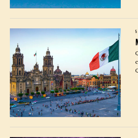
5
Q
c
Q