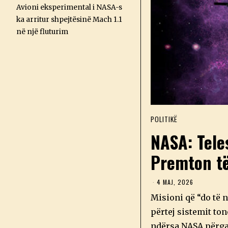
Avioni eksperimental i NASA-s
ka arritur shpejtësinë Mach 1.1
në një fluturim
POLITIKË
NASA: Tele
Premton të
4 MAJ, 2026
4
M
Misioni që “do të n
A
J
përtej sistemit ton
,
2
ndërsa NASA përga