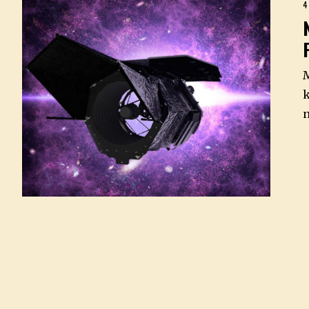
4
M
k
n