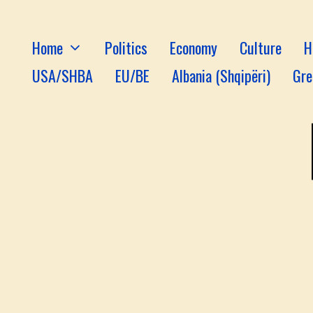
Home
Politics
Economy
Culture
H
USA/SHBA
EU/BE
Albania (Shqipëri)
Gre