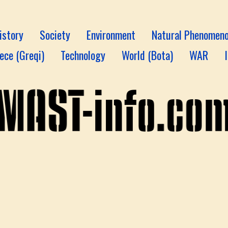
istory
Society
Environment
Natural Phenomen
ece (Greqi)
Technology
World (Bota)
WAR