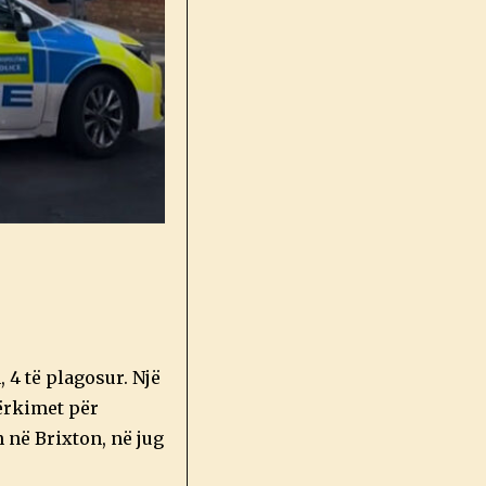
 4 të plagosur. Një
kërkimet për
n në Brixton, në jug