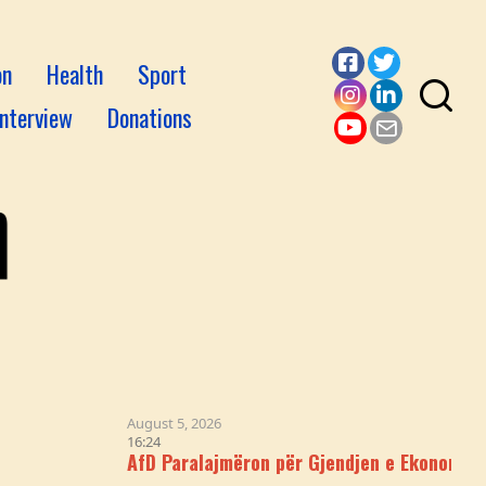
on
Health
Sport
Facebook
Twitter
Interview
Donations
Instagram
LinkedI
YouTube
Email
August 5, 2026
16:24
AfD Paralajmëron për Gjendjen e Ekonomisë Gjerma