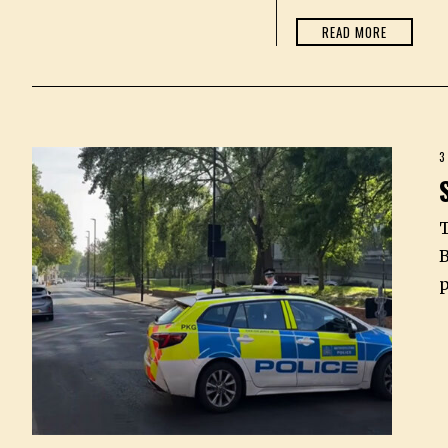
READ MORE
3
T
B
p