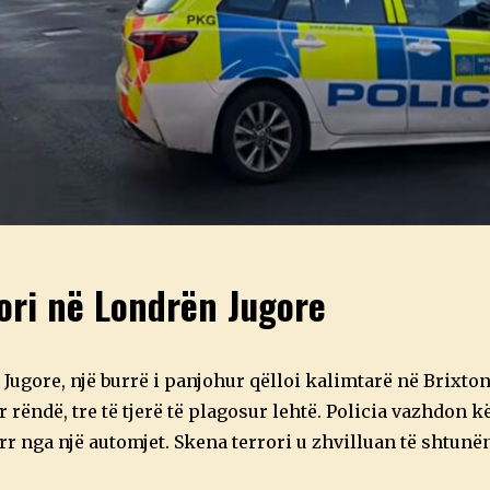
ori në Londrën Jugore
ugore, një burrë i panjohur qëlloi kalimtarë në Brixton,
r rëndë, tre të tjerë të plagosur lehtë. Policia vazhdon 
rr nga një automjet. Skena terrori u zhvilluan të shtunë