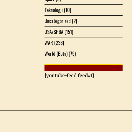
Teknologji
(10)
Uncategorized
(2)
USA/SHBA
(151)
WAR
(238)
World (Bota)
(79)
[youtube-feed feed=1]