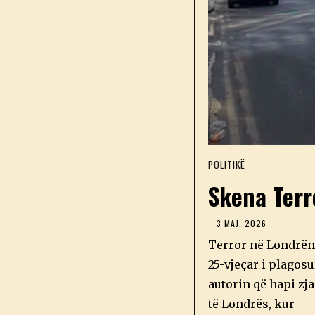
POLITIKË
Skena Terr
3 MAJ, 2026
3
M
Terror në Londrën J
A
J
25-vjeçar i plagosu
,
2
autorin që hapi zja
0
2
të Londrës, kur
6