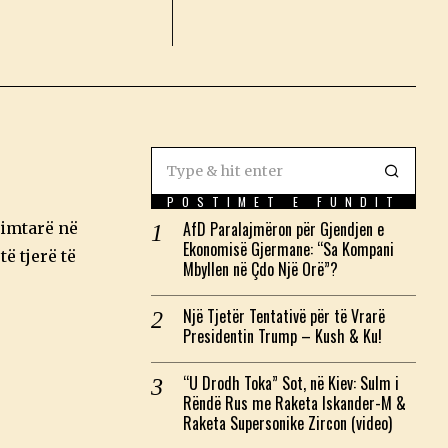
POSTIMET E FUNDIT
AfD Paralajmëron për Gjendjen e
limtarë në
Ekonomisë Gjermane: “Sa Kompani
të tjerë të
Mbyllen në Çdo Një Orë”?
Një Tjetër Tentativë për të Vrarë
Presidentin Trump – Kush & Ku!
“U Drodh Toka” Sot, në Kiev: Sulm i
Rëndë Rus me Raketa Iskander-M &
Raketa Supersonike Zircon (video)