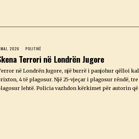
 MAJ, 2026
3
POLITIKË
M
Skena Terrori në Londrën Jugore
A
J
,
error në Londrën Jugore, një burrë i panjohur qëlloi ka
2
0
rixton, 4 të plagosur. Një 25-vjeçar i plagosur rëndë, tre 
2
lagosur lehtë. Policia vazhdon kërkimet për autorin që
6