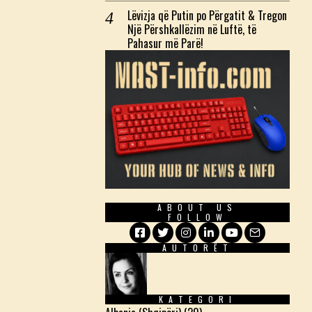
Lëvizja që Putin po Përgatit & Tregon
Një Përshkallëzim në Luftë, të
Pahasur më Parë!
ABOUT US
FOLLOW
AUTORËT
Facebook
Twitter
Instagram
LinkedIn
YouTube
Email
KATEGORI