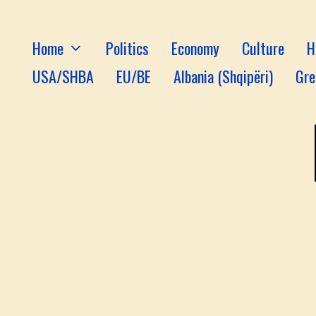
Home
Politics
Economy
Culture
H
USA/SHBA
EU/BE
Albania (Shqipëri)
Gre