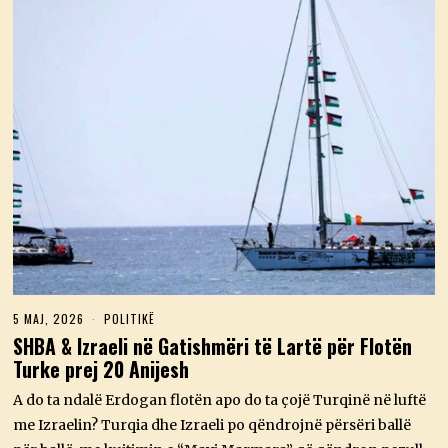
5 MAJ, 2026
5
POLITIKË
M
SHBA & Izraeli në Gatishmëri të Lartë për Flotën
A
Turke prej 20 Anijesh
J
,
2
A do ta ndalë Erdogan flotën apo do ta çojë Turqinë në luftë
0
me Izraelin? Turqia dhe Izraeli po qëndrojnë përsëri ballë
2
6