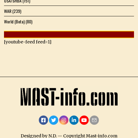
USA/SHBA
(151)
WAR
(239)
World (Bota)
(80)
[youtube-feed feed=1]
Facebook
Twitter
Instagram
LinkedIn
YouTube
Email
Designed by N.D. — Copyright Mast-info.com