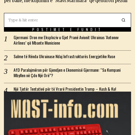
për ballë, me kujtimin e “Mavi Marmara” që qëndron pezull
POSTIMET E FUNDIT
Gjermani: Dron me Eksploziv u Gjet Pranë Avionit Ukrainas ‘Antonov
Airlines’ që Mbante Municione
Sulme të Rënda Ukrainase Ndaj Infrastrukturës Energjetike Ruse
AfD Paralajmëron për Gjendjen e Ekonomisë Gjermane: “Sa Kompani
Mbyllen në Çdo Një Orë”?
Një Tjetër Tentativë për të Vrarë Presidentin Trump – Kush & Ku!