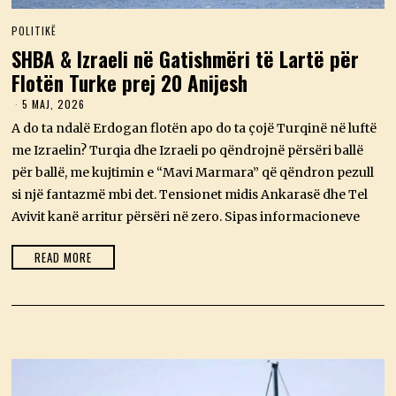
POLITIKË
SHBA & Izraeli në Gatishmëri të Lartë për
Flotën Turke prej 20 Anijesh
5 MAJ, 2026
5
M
A do ta ndalë Erdogan flotën apo do ta çojë Turqinë në luftë
A
J
me Izraelin? Turqia dhe Izraeli po qëndrojnë përsëri ballë
,
për ballë, me kujtimin e “Mavi Marmara” që qëndron pezull
2
0
si një fantazmë mbi det. Tensionet midis Ankarasë dhe Tel
2
Avivit kanë arritur përsëri në zero. Sipas informacioneve
6
READ MORE