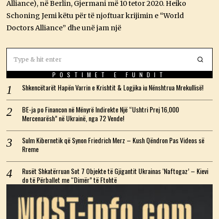
Alliance), në Berlin, Gjermani më 10 tetor 2020. Heiko
0
2
Schoning Jemi këtu për të njoftuar krijimin e “World
6
Doctors Alliance” dhe unë jam një
POSTIMET E FUNDIT
Shkencëtarët Hapën Varrin e Krishtit & Logjika iu Nënshtrua Mrekullisë!
BE-ja po Financon në Mënyrë Indirekte Një “Ushtri Prej 16,000
Mercenarësh” në Ukrainë, nga 72 Vende!
Sulm Kibernetik që Synon Friedrich Merz – Kush Qëndron Pas Videos së
Rreme
Rusët Shkatërruan Sot 7 Objekte të Gjigantit Ukrainas ‘Naftogaz’ – Kievi
do të Përballet me “Dimër” të Ftohtë