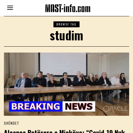
BROWSE TAG
studim
SHËNDET
Aleanca Botërore e Mjekëve: “Covid-19 Nuk