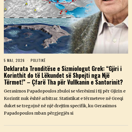
5 MAJ, 2026
5
POLITIKË
M
Deklarata Tronditëse e Sizmiologut Grek: “Gjiri i
A
Korinthit do të Lëkundet së Shpejti nga Një
J
,
Tërmet!” – Çfarë Tha për Vullkanin e Santorinit?
2
0
Gerasimos Papadopoulos zbuloi se vlerësimi i tij për Gjirin e
2
6
Korintit nuk është arbitrar. Statistikat e tërmeteve në Greqi
duket se tregojnë në një drejtim specifik, ku Gerasimos
Papadopoulos mban përgjegjës si