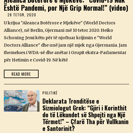
Është Pandemi, por Një Grip Normal!” (video)
28 TETOR, 2020
2
3
U krijua “Aleanca Botërore e Mjekëve” (World Doctors
M
A
Alliance), në Berlin, Gjermani më 10 tetor 2020. Heiko
J
Schoning Jemi këtu për të njoftuar krijimin e “World
,
2
Doctors Alliance” dhe unë jam një mjek nga Gjermania. Jam
0
themelues i WDA-së dhe anëtar i Grupit ekstra-Parlamentar
2
6
për Hetimin e Covid-19. Në këtë
READ MORE
POLITIKË
Deklarata Tronditëse e
Sizmiologut Grek: “Gjiri i Korinthit
do të Lëkundet së Shpejti nga Një
Tërmet!” – Çfarë Tha për Vullkanin
e Santorinit?