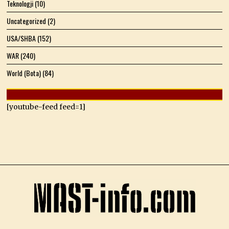
Teknologji
(10)
Uncategorized
(2)
USA/SHBA
(152)
WAR
(240)
World (Bota)
(84)
[youtube-feed feed=1]