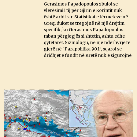
Gerasimos Papadopoulos zbuloi se
vlerësimi i tij për Gjirin e Korintit nuk
është arbitrar. Statistikat e tërmeteve në
Greqi duket se tregojnë në një drejtim
specifik, ku Gerasimos Papadopoulos
mban përgjegjës si shtetin, ashtu edhe
qytetarët. Sizmologu, në një ndërhyrje të
gjerë në “Parapolitika 90.1”, sqaroi se
dridhjet e fundit në Kretë nuk e sigurojnë