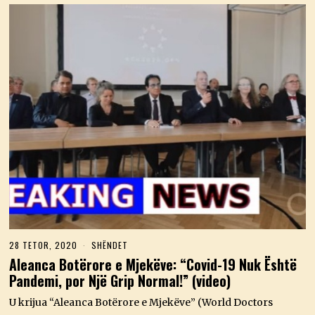
28 TETOR, 2020
2
SHËNDET
3
Aleanca Botërore e Mjekëve: “Covid-19 Nuk Është
M
Pandemi, por Një Grip Normal!” (video)
A
J
,
U krijua “Aleanca Botërore e Mjekëve” (World Doctors
2