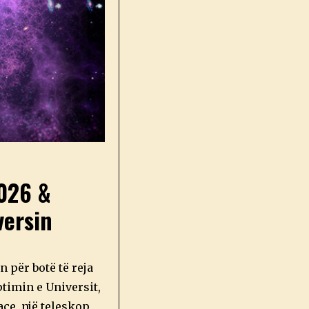
2026 &
versin
n për botë të reja
ptimin e Universit,
ce, një teleskop