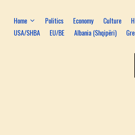
Home
Politics
Economy
Culture
H
USA/SHBA
EU/BE
Albania (Shqipëri)
Gre