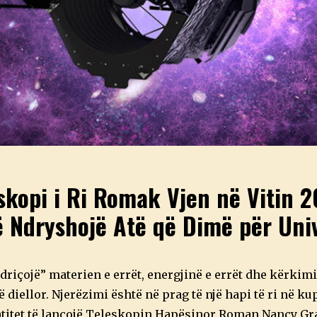
skopi i Ri Romak Vjen në Vitin 
 Ndryshojë Atë që Dimë për Uni
driçojë” materien e errët, energjinë e errët dhe kërkimi
ë diellor. Njerëzimi është në prag të një hapi të ri në ku
titet të lançojë Teleskopin Hapësinor Roman Nancy Gra