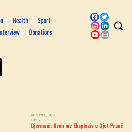
on
Health
Sport
Facebook
Twitter
Interview
Donations
Instagram
LinkedI
YouTube
Email
August 6, 2026
18:15
Gjermani: Dron me Eksploziv u Gjet Pranë Avionit U