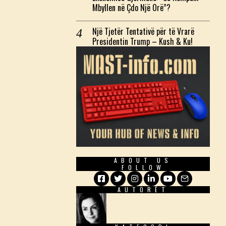
Mbyllen në Çdo Një Orë”?
Një Tjetër Tentativë për të Vrarë
Presidentin Trump – Kush & Ku!
ABOUT US
FOLLOW
AUTORËT
Facebook
Twitter
Instagram
LinkedIn
YouTube
Email