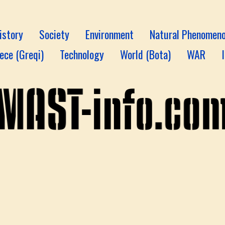
istory
Society
Environment
Natural Phenomen
ece (Greqi)
Technology
World (Bota)
WAR