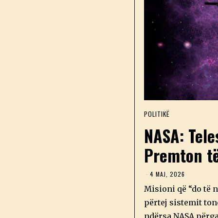
POLITIKË
NASA: Tele
Premton të
4 MAJ, 2026
4
M
Misioni që “do të n
A
J
përtej sistemit ton
,
2
ndërsa NASA përga