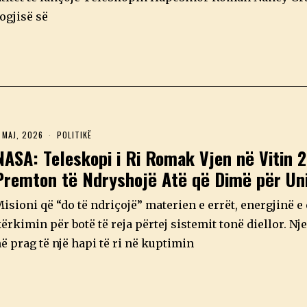
ogjisë së
 MAJ, 2026
4
POLITIKË
M
NASA: Teleskopi i Ri Romak Vjen në Vitin 
A
J
Premton të Ndryshojë Atë që Dimë për Uni
,
2
0
isioni që “do të ndriçojë” materien e errët, energjinë e
2
6
ërkimin për botë të reja përtej sistemit tonë diellor. Nj
ë prag të një hapi të ri në kuptimin