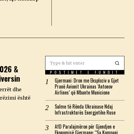
2026 &
POSTIMET E FUNDIT
versin
Gjermani: Dron me Eksploziv u Gjet
Pranë Avionit Ukrainas ‘Antonov
 errët dhe
Airlines’ që Mbante Municione
erëzimi është
Sulme të Rënda Ukrainase Ndaj
Infrastrukturës Energjetike Ruse
AfD Paralajmëron për Gjendjen e
Ekonomisë Gjermane: “Sa Kompani