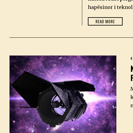
0
2
hapësinor i teknol
6
READ MORE
4
M
k
n