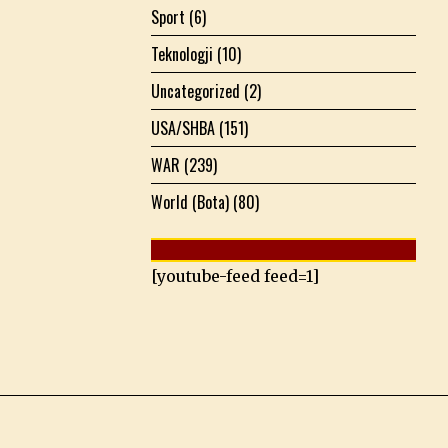
Sport
(6)
Teknologji
(10)
Uncategorized
(2)
USA/SHBA
(151)
WAR
(239)
World (Bota)
(80)
[youtube-feed feed=1]