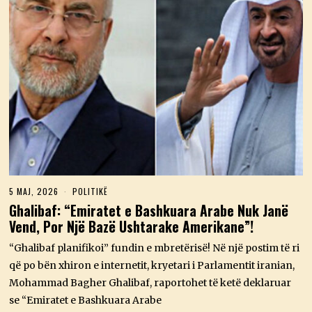
5 MAJ, 2026
5
POLITIKË
M
Ghalibaf: “Emiratet e Bashkuara Arabe Nuk Janë
A
Vend, Por Një Bazë Ushtarake Amerikane”!
J
,
2
“Ghalibaf planifikoi” fundin e mbretërisë! Në një postim të ri
0
që po bën xhiron e internetit, kryetari i Parlamentit iranian,
2
6
Mohammad Bagher Ghalibaf, raportohet të ketë deklaruar
se “Emiratet e Bashkuara Arabe