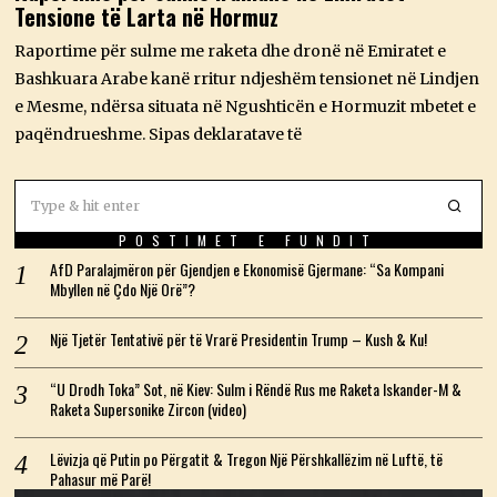
Tensione të Larta në Hormuz
J
,
2
Raportime për sulme me raketa dhe dronë në Emiratet e
0
Bashkuara Arabe kanë rritur ndjeshëm tensionet në Lindjen
2
6
e Mesme, ndërsa situata në Ngushticën e Hormuzit mbetet e
paqëndrueshme. Sipas deklaratave të
POSTIMET E FUNDIT
AfD Paralajmëron për Gjendjen e Ekonomisë Gjermane: “Sa Kompani
Mbyllen në Çdo Një Orë”?
Një Tjetër Tentativë për të Vrarë Presidentin Trump – Kush & Ku!
“U Drodh Toka” Sot, në Kiev: Sulm i Rëndë Rus me Raketa Iskander-M &
Raketa Supersonike Zircon (video)
Lëvizja që Putin po Përgatit & Tregon Një Përshkallëzim në Luftë, të
Pahasur më Parë!