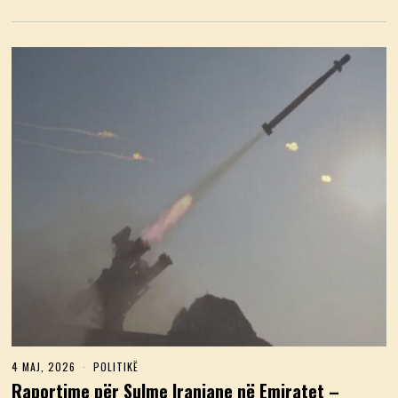
4 MAJ, 2026
4
POLITIKË
M
Raportime për Sulme Iraniane në Emiratet –
A