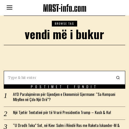
BROWSE TAG
vendi më i bukur
POSTIMET E FUNDIT
AfD Paralajmëron për Gjendjen e Ekonomisë Gjermane: “Sa Kompani
Mbyllen në Çdo Një Orë”?
Një Tjetër Tentativë për të Vrarë Presidentin Trump – Kush & Ku!
“U Drodh Toka” Sot, në Kiev: Sulm i Rëndë Rus me Raketa Iskander-M &