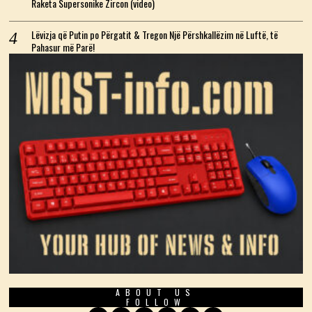
Raketa Supersonike Zircon (video)
Lëvizja që Putin po Përgatit & Tregon Një Përshkallëzim në Luftë, të
Pahasur më Parë!
ABOUT US
FOLLOW