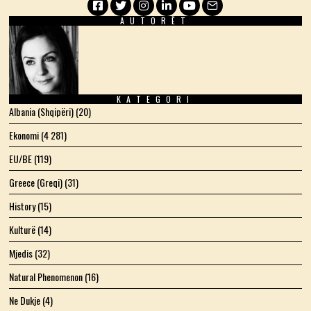
AUTORËT
Facebook
Twitter
Instagram
LinkedIn
YouTube
Email
KATEGORI
Albania (Shqipëri)
(20)
Ekonomi
(4 281)
EU/BE
(119)
Greece (Greqi)
(31)
History
(15)
Kulturë
(14)
Mjedis
(32)
Natural Phenomenon
(16)
Ne Dukje
(4)