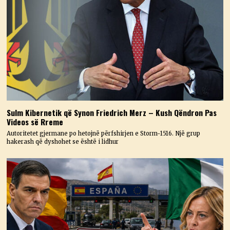
Sulm Kibernetik që Synon Friedrich Merz – Kush Qëndron Pas
Videos së Rreme
Autoritetet gjermane po hetojnë përfshirjen e Storm-1516. Një grup
hakerash që dyshohet se është i lidhur