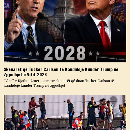
Skenarët që Tucker Carlson të Kandidojë Kundër Trump në
Zgjedhjet e Vitit 2028
“Vlon” e Djathta Amerikane me skenarët që duan Tucker Carlson të
kandidojë kundër Trump në zgjedhjet