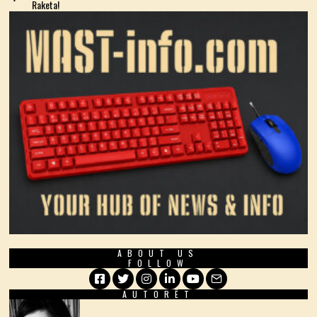
Raketa!
ABOUT US
FOLLOW
AUTORËT
Facebook
Twitter
Instagram
LinkedIn
YouTube
Email