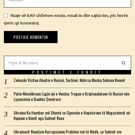
Ruaje në këtë shfletues emrin, email-in dhe sajtin tim, për herën
tjetër që komentoj.
POSTIMET E FUNDIT
Zelenski Viziton Aleatin e Rusisë, Serbinë, Ndërsa Moska Sulmon Kievin!
Putin Nënshkruan Ligjin që e Vendos Tregun e Kriptovalutave të Rusisë nën
Liçencimin e Bankës Qendrore
Ukraina Ka Humbur më Shumë se Gjysmën e Hapësirave të Magazinimit në
Rajonin e Kievit nga Sulmet Ruse
Ukrainasit Rendisin Korrupsionin Problem më të Madh, se Sulmet me