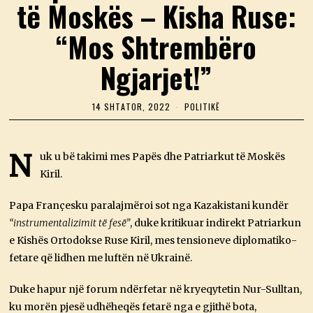
të Moskës – Kisha Ruse:
“Mos Shtrembëro
Ngjarjet!”
14 SHTATOR, 2022
1
POLITIKË
4
S
H
T
N
uk u bë takimi mes Papës dhe Patriarkut të Moskës
A
Kiril.
T
O
R
Papa Françesku paralajmëroi sot nga Kazakistani kundër
,
2
“instrumentalizimit të fesë”
, duke kritikuar indirekt Patriarkun
0
e Kishës Ortodokse Ruse Kiril, mes tensioneve diplomatiko-
2
2
fetare që lidhen me luftën në Ukrainë.
Duke hapur një forum ndërfetar në kryeqytetin Nur-Sulltan,
ku morën pjesë udhëheqës fetarë nga e gjithë bota,