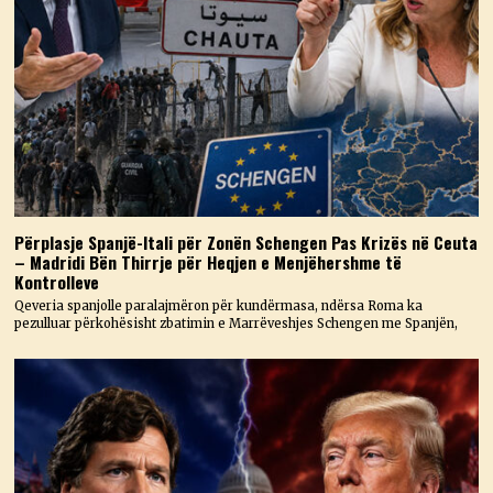
Përplasje Spanjë-Itali për Zonën Schengen Pas Krizës në Ceuta
– Madridi Bën Thirrje për Heqjen e Menjëhershme të
Kontrolleve
Qeveria spanjolle paralajmëron për kundërmasa, ndërsa Roma ka
pezulluar përkohësisht zbatimin e Marrëveshjes Schengen me Spanjën,