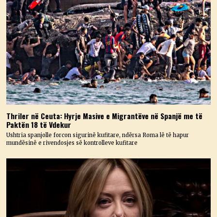
Thriler në Ceuta: Hyrje Masive e Migrantëve në Spanjë me të
Paktën 18 të Vdekur
Ushtria spanjolle forcon sigurinë kufitare, ndërsa Roma lë të hapur
mundësinë e rivendosjes së kontrolleve kufitare