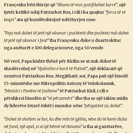
Françesku bëri thirrje që
“dhuna të mos justifikohet kurrë”
, një
tjetër kritikë ndaj Patriarkut Rus, i cili i ka quajtur
“forca të së
keqes”
ata që kundërshtojnë ndërhyrjen ruse.
“Feja nuk duhet të jetë një aksesor i pushtetit dhe pushteti nuk duhet
të jetë një aksesor i fesë”
tha Françesku duke u duartrokitur
nga anëtarët e 100 delegacioneve, nga 50 vende.
Në verë, Papa kishte thënë për Kirilin se ai nuk duhet të
shndërrohej në
“djaloshin e korit të Putinit”
, një deklaratë që
zemëroi Patriarkun Rus. Megjithatë, sot, Papa pati një bisedë
15-minutëshe me Mitropolitin Antony të Volokolamsk,
“Ministri i Punëve të Jashtme”
të Patriarkut Kiril, i cili e
përshkroi bisedën si
“të përzemërt”
dhe tha se një takim midis
dy liderëve fetarë është i mundur nëse
“përgatitet siç duhet”
.
“Duhet të shohim se kur, ku dhe mbi të gjitha, nëse do të kemi diçka
në fund, një apel, si ai që bëmë në Havana”
u tha ai gazetarëve,