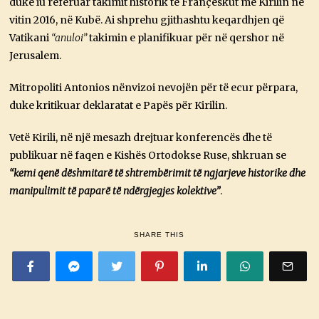
duke iu referuar takimit historik të Françeskut me Kirilin në
vitin 2016, në Kubë. Ai shprehu gjithashtu keqardhjen që
Vatikani
“anuloi”
takimin e planifikuar për në qershor në
Jerusalem.
Mitropoliti Antonios nënvizoi nevojën për të ecur përpara,
duke kritikuar deklaratat e Papës për Kirilin.
Vetë Kirili, në një mesazh drejtuar konferencës dhe të
publikuar në faqen e Kishës Ortodokse Ruse, shkruan se
“kemi qenë dëshmitarë të shtrembërimit të ngjarjeve historike dhe
manipulimit të paparë të ndërgjegjes kolektive”
.
SHARE THIS