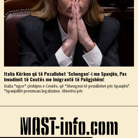
Italia Kërkon që të Pezullohet ‘Schengen’-i me Spanjën, Pas
Invadimit të Ceutës me Imigrantë të Paligjshëm!
Italia “ngre” çështjen e Ceutës, që “Shengeni të pezullohet për Spanjën”.
“Spanjollët premtuan legalizime. Shtetësi për