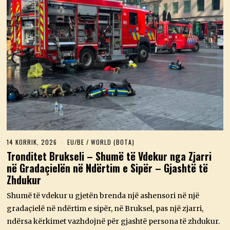
14 KORRIK, 2026
1
EU/BE
/
WORLD (BOTA)
4
Tronditet Brukseli – Shumë të Vdekur nga Zjarri
K
në Gradaçielën në Ndërtim e Sipër – Gjashtë të
O
R
Zhdukur
R
I
Shumë të vdekur u gjetën brenda një ashensori në një
K
,
gradaçielë në ndërtim e sipër, në Bruksel, pas një zjarri,
2
ndërsa kërkimet vazhdojnë për gjashtë persona të zhdukur.
0