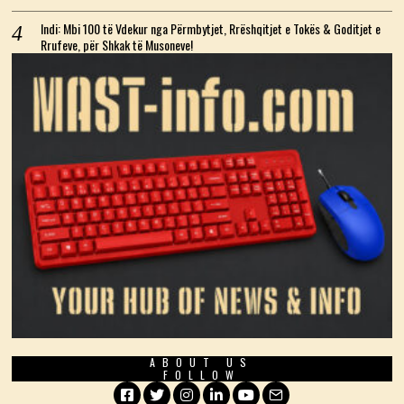
Indi: Mbi 100 të Vdekur nga Përmbytjet, Rrëshqitjet e Tokës & Goditjet e
Rrufeve, për Shkak të Musoneve!
ABOUT US
FOLLOW