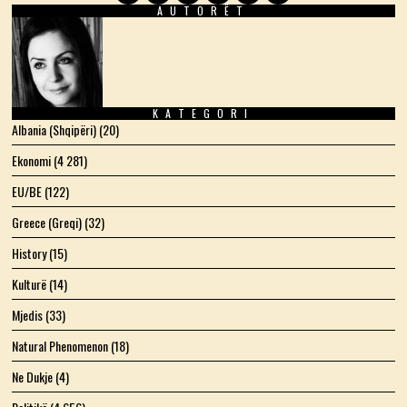
AUTORËT
Facebook
Twitter
Instagram
LinkedIn
YouTube
Email
KATEGORI
Albania (Shqipëri)
(20)
Ekonomi
(4 281)
EU/BE
(122)
Greece (Greqi)
(32)
History
(15)
Kulturë
(14)
Mjedis
(33)
Natural Phenomenon
(18)
Ne Dukje
(4)