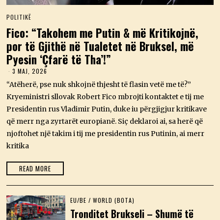
POLITIKË
Fico: “Takohem me Putin & më Kritikojnë,
por të Gjithë në Tualetet në Bruksel, më
Pyesin ‘Çfarë të Tha’!”
3 MAJ, 2026
3
M
“Atëherë, pse nuk shkojnë thjesht të flasin vetë me të?”
A
J
Kryeministri sllovak Robert Fico mbrojti kontaktet e tij me
,
Presidentin rus Vladimir Putin, duke iu përgjigjur kritikave
2
0
që merr nga zyrtarët europianë. Siç deklaroi ai, sa herë që
2
njoftohet një takim i tij me presidentin rus Putinin, ai merr
6
kritika
READ MORE
EU/BE
/
WORLD (BOTA)
Tronditet Brukseli – Shumë të