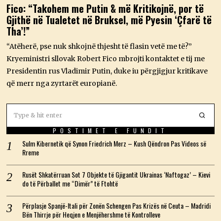
M
Fico: “Takohem me Putin & më Kritikojnë, por të
A
Gjithë në Tualetet në Bruksel, më Pyesin ‘Çfarë të
J
,
Tha’!”
2
0
“Atëherë, pse nuk shkojnë thjesht të flasin vetë me të?”
2
6
Kryeministri sllovak Robert Fico mbrojti kontaktet e tij me
Presidentin rus Vladimir Putin, duke iu përgjigjur kritikave
që merr nga zyrtarët europianë.
POSTIMET E FUNDIT
Sulm Kibernetik që Synon Friedrich Merz – Kush Qëndron Pas Videos së
Rreme
Rusët Shkatërruan Sot 7 Objekte të Gjigantit Ukrainas ‘Naftogaz’ – Kievi
do të Përballet me “Dimër” të Ftohtë
Përplasje Spanjë-Itali për Zonën Schengen Pas Krizës në Ceuta – Madridi
Bën Thirrje për Heqjen e Menjëhershme të Kontrolleve