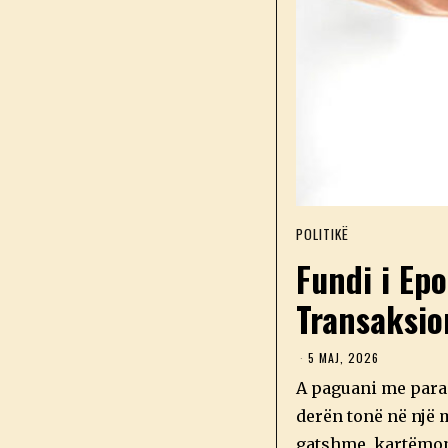
POLITIKË
Fundi i Ep
Transaksio
5 MAJ, 2026
5
M
A paguani me para 
A
J
derën tonë në një m
,
2
gatshme, kartëmone