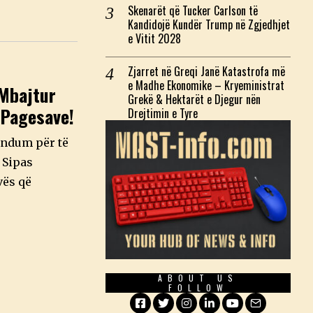
Skenarët që Tucker Carlson të
Kandidojë Kundër Trump në Zgjedhjet
e Vitit 2028
Zjarret në Greqi Janë Katastrofa më
e Madhe Ekonomike – Kryeministrat
Mbajtur
Grekë & Hektarët e Djegur nën
 Pagesave!
Drejtimin e Tyre
endum për të
 Sipas
vës që
ABOUT US
FOLLOW