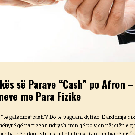
okës së Parave “Cash” po Afron –
neve me Para Fizike
“të gatshme”cash”? Do të paguani dyfish! E ardhmja dix
ënyrë që na tregon ndryshimin që po vjen në jetën e gjit
dhat që dikur ishin simbol i lirisë, tani po hyjnë në “