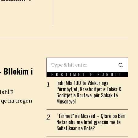
 Bllokim i
POSTIMET E FUNDIT
Indi: Mbi 100 të Vdekur nga
Përmbytjet, Rrëshqitjet e Tokës &
ish! E
Goditjet e Rrufeve, për Shkak të
 që na tregon
Musoneve!
“Tërmet” në Mossad – Çfarë po Bën
Netaniahu me Inteligjencën më të
Sofistikuar në Botë?