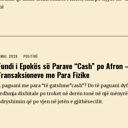
të
 MAJ, 2026
5
POLITIKË
M
Fundi i Epokës së Parave “Cash” po Afron –
A
J
Transaksioneve me Para Fizike
,
2
0
 paguani me para “të gatshme”cash”? Do të paguani dyf
2
6
rdhmja dixhitale po troket në derën tonë në një mënyrë
dryshimin që po vjen në jetën e gjithësecilit.