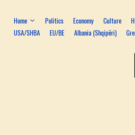
Home
Politics
Economy
Culture
H
USA/SHBA
EU/BE
Albania (Shqipëri)
Gre