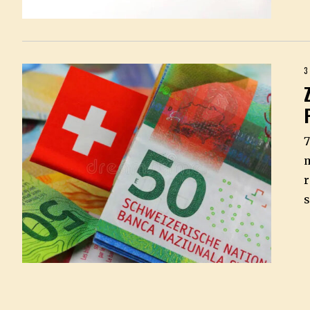
3
7
m
r
s