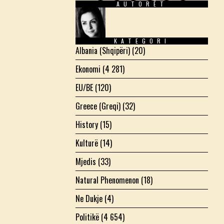
AUTORËT
Facebook
Twitter
Instagram
LinkedIn
YouTube
Email
KATEGORI
Albania (Shqipëri)
(20)
Ekonomi
(4 281)
EU/BE
(120)
Greece (Greqi)
(32)
History
(15)
Kulturë
(14)
Mjedis
(33)
Natural Phenomenon
(18)
Ne Dukje
(4)
Politikë
(4 654)