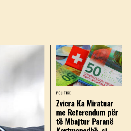
POLITIKË
Zvicra Ka Miratuar
me Referendum për
të Mbajtur Paranë
Kartmonedhë, si