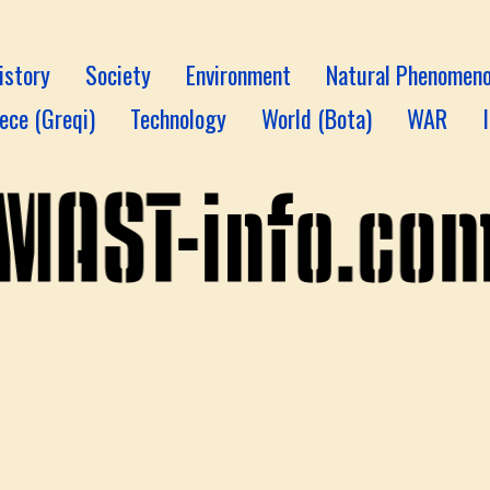
istory
Society
Environment
Natural Phenomen
ece (Greqi)
Technology
World (Bota)
WAR