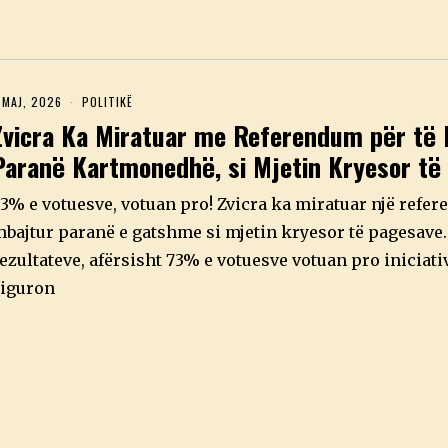
 MAJ, 2026
3
POLITIKË
M
Zvicra Ka Miratuar me Referendum për të 
A
J
Paranë Kartmonedhë, si Mjetin Kryesor të
,
2
0
3% e votuesve, votuan pro! Zvicra ka miratuar një refer
2
6
bajtur paranë e gatshme si mjetin kryesor të pagesave.
ezultateve, afërsisht 73% e votuesve votuan pro iniciati
iguron