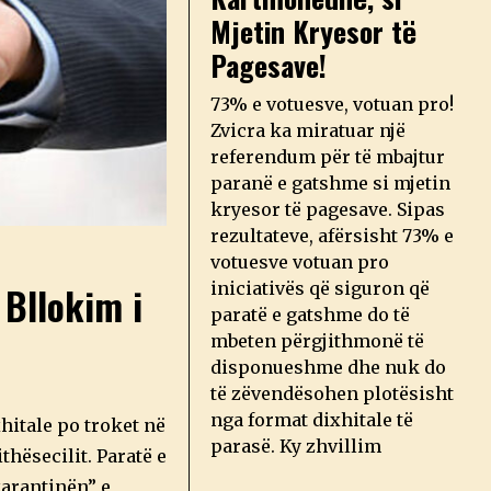
Mjetin Kryesor të
Pagesave!
73% e votuesve, votuan pro!
Zvicra ka miratuar një
referendum për të mbajtur
paranë e gatshme si mjetin
kryesor të pagesave. Sipas
rezultateve, afërsisht 73% e
votuesve votuan pro
iniciativës që siguron që
 Bllokim i
paratë e gatshme do të
mbeten përgjithmonë të
disponueshme dhe nuk do
të zëvendësohen plotësisht
nga format dixhitale të
hitale po troket në
parasë. Ky zhvillim
hësecilit. Paratë e
karantinën” e