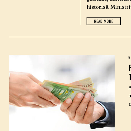
0
2
historisë. Ministri
6
READ MORE
5
A
a
n