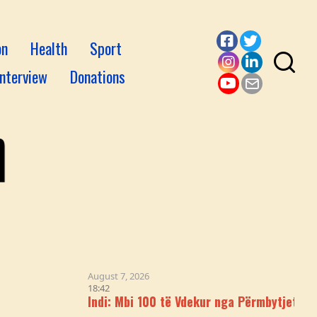
on
Health
Sport
Facebook
Twitter
Interview
Donations
Instagram
LinkedI
YouTube
Email
August 7, 2026
18:42
Indi: Mbi 100 të Vdekur nga Përmbytjet, Rrëshqitj