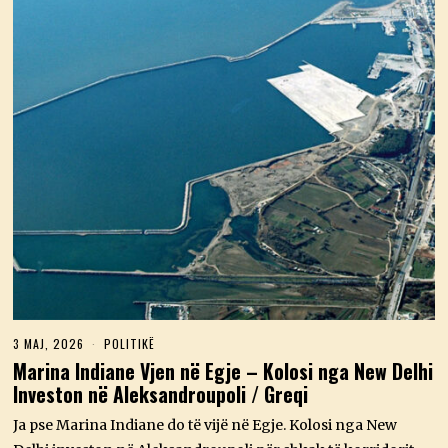
3 MAJ, 2026
3
POLITIKË
M
Marina Indiane Vjen në Egje – Kolosi nga New Delhi
A
Investon në Aleksandroupoli / Greqi
J
,
2
Ja pse Marina Indiane do të vijë në Egje. Kolosi nga New
0