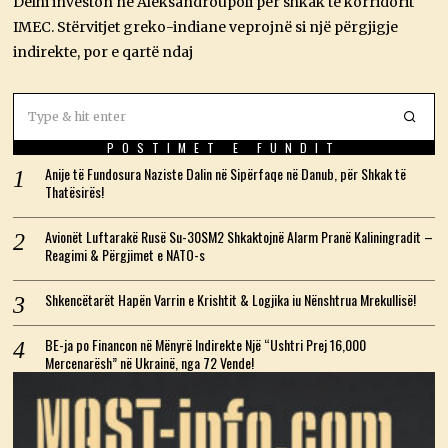
Delhi investon në Aleksandroupoli për shkak të korridorit
2
6
IMEC. Stërvitjet greko-indiane veprojnë si një përgjigje
indirekte, por e qartë ndaj
POSTIMET E FUNDIT
Anije të Fundosura Naziste Dalin në Sipërfaqe në Danub, për Shkak të
Thatësirës!
Avionët Luftarakë Rusë Su-30SM2 Shkaktojnë Alarm Pranë Kaliningradit –
Reagimi & Përgjimet e NATO-s
Shkencëtarët Hapën Varrin e Krishtit & Logjika iu Nënshtrua Mrekullisë!
BE-ja po Financon në Mënyrë Indirekte Një “Ushtri Prej 16,000
Mercenarësh” në Ukrainë, nga 72 Vende!