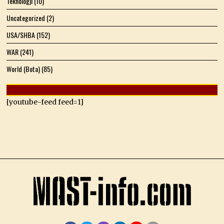
Teknologji
(10)
Uncategorized
(2)
USA/SHBA
(152)
WAR
(241)
World (Bota)
(85)
[youtube-feed feed=1]