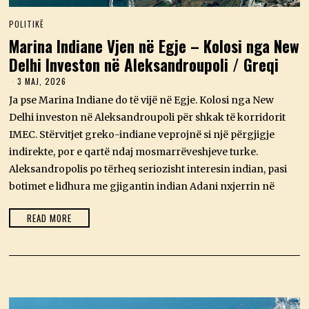
POLITIKË
Marina Indiane Vjen në Egje – Kolosi nga New
Delhi Investon në Aleksandroupoli / Greqi
3 MAJ, 2026
3
M
Ja pse Marina Indiane do të vijë në Egje. Kolosi nga New
A
J
Delhi investon në Aleksandroupoli për shkak të korridorit
,
IMEC. Stërvitjet greko-indiane veprojnë si një përgjigje
2
0
indirekte, por e qartë ndaj mosmarrëveshjeve turke.
2
Aleksandropolis po tërheq seriozisht interesin indian, pasi
6
botimet e lidhura me gjigantin indian Adani nxjerrin në
READ MORE