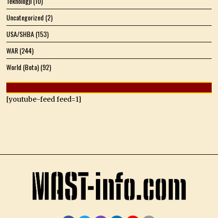
Teknologji
(10)
Uncategorized
(2)
USA/SHBA
(153)
WAR
(244)
World (Bota)
(92)
[youtube-feed feed=1]