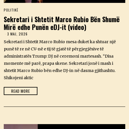
POLITIKË
Sekretari i Shtetit Marco Rubio Bën Shumë
Mirë edhe Punën eDJ-it (video)
3 MAJ, 2026
3
M
Sekretari i Shtetit Marco Rubio mesa duket ka shtuar një
A
J
punë të re në CV-në e tij të gjatë të përgjegjësive të
,
administratës Trump: DJ në ceremoni martesash. “Disa
2
0
momente më parë, prapa skene. Sekretari jonë i mash i
2
shtetit Marco Rubio bën edhe DJ-in në dasma gjithashtu.
6
Shikojeni aktic
READ MORE