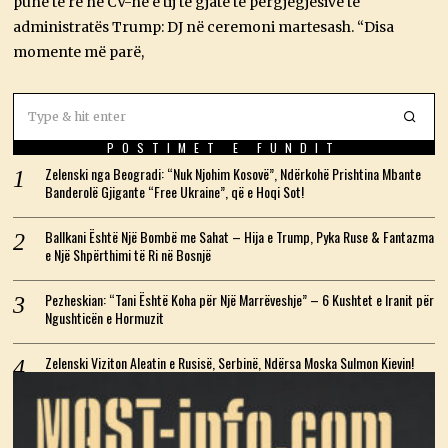
punë të re në CV-në e tij të gjatë të përgjegjësive të
2
6
administratës Trump: DJ në ceremoni martesash. “Disa
momente më parë,
POSTIMET E FUNDIT
Zelenski nga Beogradi: “Nuk Njohim Kosovë”, Ndërkohë Prishtina Mbante
Banderolë Gjigante “Free Ukraine”, që e Hoqi Sot!
Ballkani Është Një Bombë me Sahat – Hija e Trump, Pyka Ruse & Fantazma
e Një Shpërthimi të Ri në Bosnjë
Pezheskian: “Tani Është Koha për Një Marrëveshje” – 6 Kushtet e Iranit për
Ngushticën e Hormuzit
Zelenski Viziton Aleatin e Rusisë, Serbinë, Ndërsa Moska Sulmon Kievin!