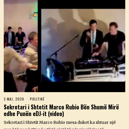
3 MAJ, 2026
3
POLITIKË
M
Sekretari i Shtetit Marco Rubio Bën Shumë Mirë
A
edhe Punën eDJ-it (video)
J
,
2
Sekretari i Shtetit Marco Rubio mesa duket ka shtuar një
0