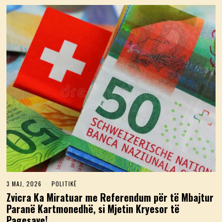
3 MAJ, 2026
3
POLITIKË
M
Zvicra Ka Miratuar me Referendum për të Mbajtur
A
Paranë Kartmonedhë, si Mjetin Kryesor të
J
,
Pagesave!