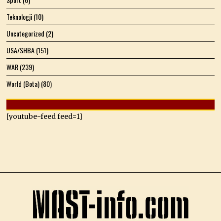
Teknologji
(10)
Uncategorized
(2)
USA/SHBA
(151)
WAR
(239)
World (Bota)
(80)
[youtube-feed feed=1]