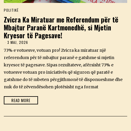
POLITIKË
Zvicra Ka Miratuar me Referendum për të
Mbajtur Paranë Kartmonedhë, si Mjetin
Kryesor të Pagesave!
3 MAJ, 2026
3
M
73% e votuesve, votuan pro! Zvicra ka miratuar një
A
J
referendum për të mbajtur paranë e gatshme si mjetin
,
kryesor të pagesave. Sipas rezultateve, afërsisht 73% e
2
0
votuesve votuan pro iniciativës që siguron që paratë e
2
gatshme do të mbeten përgjithmonë të disponueshme dhe
6
nuk do të zëvendësohen plotësisht nga format
READ MORE