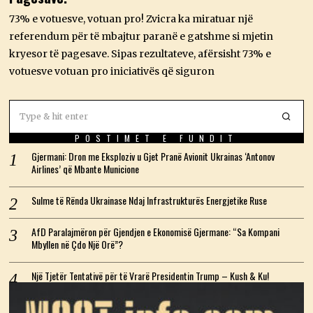
2
0
73% e votuesve, votuan pro! Zvicra ka miratuar një
2
6
referendum për të mbajtur paranë e gatshme si mjetin
kryesor të pagesave. Sipas rezultateve, afërsisht 73% e
votuesve votuan pro iniciativës që siguron
POSTIMET E FUNDIT
Gjermani: Dron me Eksploziv u Gjet Pranë Avionit Ukrainas ‘Antonov
Airlines’ që Mbante Municione
Sulme të Rënda Ukrainase Ndaj Infrastrukturës Energjetike Ruse
AfD Paralajmëron për Gjendjen e Ekonomisë Gjermane: “Sa Kompani
Mbyllen në Çdo Një Orë”?
Një Tjetër Tentativë për të Vrarë Presidentin Trump – Kush & Ku!