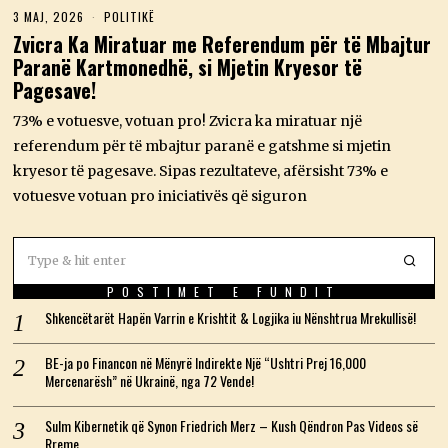
3 MAJ, 2026
3
POLITIKË
M
Zvicra Ka Miratuar me Referendum për të Mbajtur
A
Paranë Kartmonedhë, si Mjetin Kryesor të
J
,
Pagesave!
2
0
73% e votuesve, votuan pro! Zvicra ka miratuar një
2
6
referendum për të mbajtur paranë e gatshme si mjetin
kryesor të pagesave. Sipas rezultateve, afërsisht 73% e
votuesve votuan pro iniciativës që siguron
POSTIMET E FUNDIT
Shkencëtarët Hapën Varrin e Krishtit & Logjika iu Nënshtrua Mrekullisë!
BE-ja po Financon në Mënyrë Indirekte Një “Ushtri Prej 16,000
Mercenarësh” në Ukrainë, nga 72 Vende!
Sulm Kibernetik që Synon Friedrich Merz – Kush Qëndron Pas Videos së
Rreme