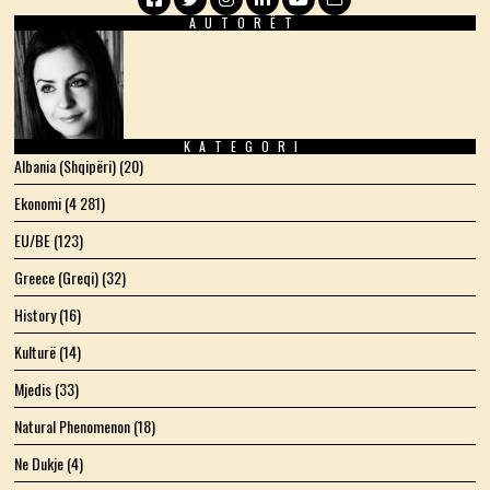
AUTORËT
Facebook
Twitter
Instagram
LinkedIn
YouTube
Email
KATEGORI
Albania (Shqipëri)
(20)
Ekonomi
(4 281)
EU/BE
(123)
Greece (Greqi)
(32)
History
(16)
Kulturë
(14)
Mjedis
(33)
Natural Phenomenon
(18)
Ne Dukje
(4)