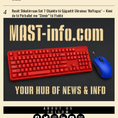
Rusët Shkatërruan Sot 7 Objekte të Gjigantit Ukrainas ‘Naftogaz’ – Kievi
do të Përballet me “Dimër” të Ftohtë
ABOUT US
FOLLOW