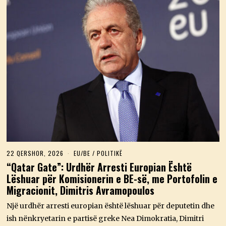
22 QERSHOR, 2026
2
EU/BE
/
POLITIKË
2
“Qatar Gate”: Urdhër Arresti Europian Është
Q
Lëshuar për Komisionerin e BE-së, me Portofolin e
E
R
Migracionit, Dimitris Avramopoulos
S
H
Një urdhër arresti europian është lëshuar për deputetin dhe
O
R
ish nënkryetarin e partisë greke Nea Dimokratia, Dimitri
,