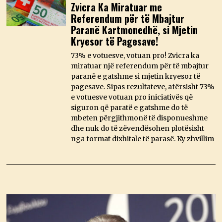
Zvicra Ka Miratuar me
Referendum për të Mbajtur
Paranë Kartmonedhë, si Mjetin
Kryesor të Pagesave!
73% e votuesve, votuan pro! Zvicra ka
miratuar një referendum për të mbajtur
paranë e gatshme si mjetin kryesor të
pagesave. Sipas rezultateve, afërsisht 73%
e votuesve votuan pro iniciativës që
siguron që paratë e gatshme do të
mbeten përgjithmonë të disponueshme
dhe nuk do të zëvendësohen plotësisht
nga format dixhitale të parasë. Ky zhvillim