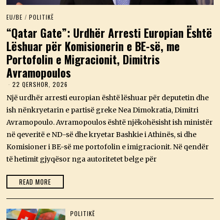
EU/BE
/
POLITIKË
“Qatar Gate”: Urdhër Arresti Europian Është
Lëshuar për Komisionerin e BE-së, me
Portofolin e Migracionit, Dimitris
Avramopoulos
22 QERSHOR, 2026
2
2
Një urdhër arresti europian është lëshuar për deputetin dhe
Q
E
ish nënkryetarin e partisë greke Nea Dimokratia, Dimitri
R
Avramopoulo. Avramopoulos është njëkohësisht ish ministër
S
H
në qeveritë e ND-së dhe kryetar Bashkie i Athinës, si dhe
O
Komisioner i BE-së me portofolin e imigracionit. Në qendër
R
,
të hetimit gjyqësor nga autoritetet belge për
2
0
2
READ MORE
6
POLITIKË