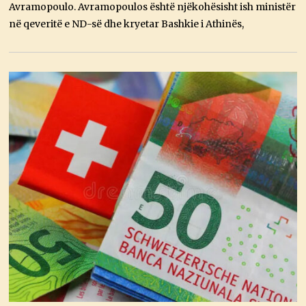
Avramopoulo. Avramopoulos është njëkohësisht ish ministër
2
0
në qeveritë e ND-së dhe kryetar Bashkie i Athinës,
2
6