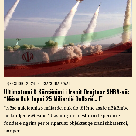
7 QERSHOR, 2026
7
USA/SHBA
/
WAR
Q
Ultimatumi & Kërcënimi i Iranit Drejtuar SHBA-së:
E
“Nëse Nuk Jepni 25 Miliardë Dollarë… !”
R
S
H
“Nëse nuk jepni 25 miliardë, nuk do të lëmë asgjë në këmbë
O
në Lindjen e Mesme!” Uashingtoni dëshiron të përdorë
R
,
fondet e ngrira për të riparuar objektet që Irani shkatërroi,
2
por për
0