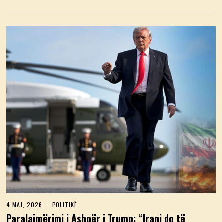
2
6
4 MAJ, 2026
4
POLITIKË
M
Paralajmërimi i Ashpër i Trump: “Irani do të
A