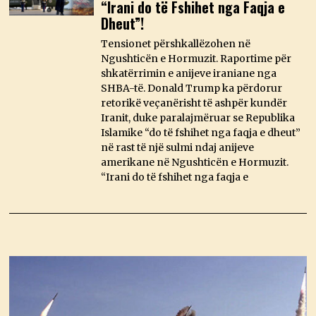
“Irani do të Fshihet nga Faqja e
Dheut”!
Tensionet përshkallëzohen në
Ngushticën e Hormuzit. Raportime për
shkatërrimin e anijeve iraniane nga
SHBA-të. Donald Trump ka përdorur
retorikë veçanërisht të ashpër kundër
Iranit, duke paralajmëruar se Republika
Islamike “do të fshihet nga faqja e dheut”
në rast të një sulmi ndaj anijeve
amerikane në Ngushticën e Hormuzit.
“Irani do të fshihet nga faqja e