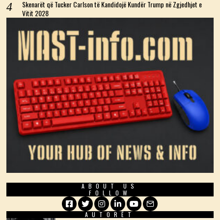
Skenarët që Tucker Carlson të Kandidojë Kundër Trump në Zgjedhjet e
Vitit 2028
ABOUT US
FOLLOW
AUTORËT
Facebook
Twitter
Instagram
LinkedIn
YouTube
Email