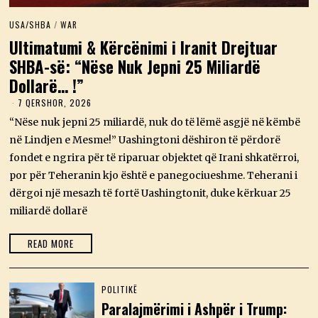
USA/SHBA
/
WAR
Ultimatumi & Kërcënimi i Iranit Drejtuar
SHBA-së: “Nëse Nuk Jepni 25 Miliardë
Dollarë… !”
7 QERSHOR, 2026
7
Q
“Nëse nuk jepni 25 miliardë, nuk do të lëmë asgjë në këmbë
E
R
në Lindjen e Mesme!” Uashingtoni dëshiron të përdorë
S
fondet e ngrira për të riparuar objektet që Irani shkatërroi,
H
O
por për Teheranin kjo është e panegociueshme. Teherani i
R
dërgoi një mesazh të fortë Uashingtonit, duke kërkuar 25
,
2
miliardë dollarë
0
2
6
READ MORE
POLITIKË
Paralajmërimi i Ashpër i Trump: