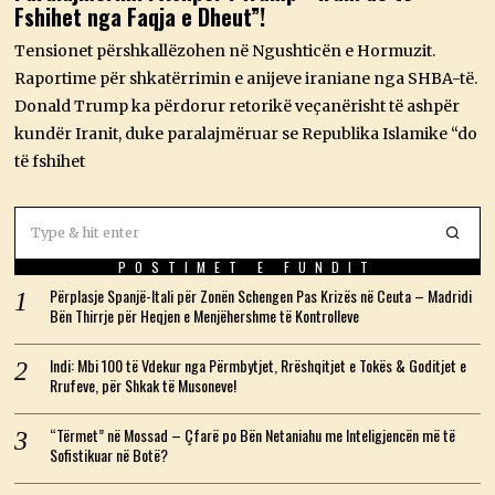
Fshihet nga Faqja e Dheut”!
J
,
2
Tensionet përshkallëzohen në Ngushticën e Hormuzit.
0
Raportime për shkatërrimin e anijeve iraniane nga SHBA-të.
2
6
Donald Trump ka përdorur retorikë veçanërisht të ashpër
kundër Iranit, duke paralajmëruar se Republika Islamike “do
të fshihet
POSTIMET E FUNDIT
Përplasje Spanjë-Itali për Zonën Schengen Pas Krizës në Ceuta – Madridi
Bën Thirrje për Heqjen e Menjëhershme të Kontrolleve
Indi: Mbi 100 të Vdekur nga Përmbytjet, Rrëshqitjet e Tokës & Goditjet e
Rrufeve, për Shkak të Musoneve!
“Tërmet” në Mossad – Çfarë po Bën Netaniahu me Inteligjencën më të
Sofistikuar në Botë?