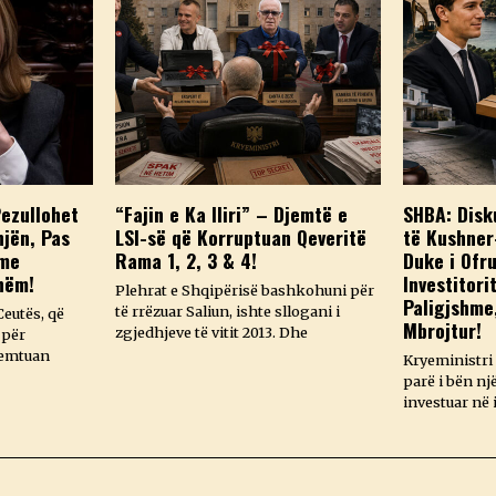
Pezullohet
“Fajin e Ka Iliri” – Djemtë e
SHBA: Disk
njën, Pas
LSI-së që Korruptuan Qeveritë
të Kushner
 me
Rama 1, 2, 3 & 4!
Duke i Ofru
hëm!
Investitori
Plehrat e Shqipërisë bashkohuni për
Paligjshme
të rrëzuar Saliun, ishte sllogani i
Ceutës, që
Mbrojtur!
zgjedhjeve të vitit 2013. Dhe
 për
remtuan
Kryeministri 
parë i bën nj
investuar në 