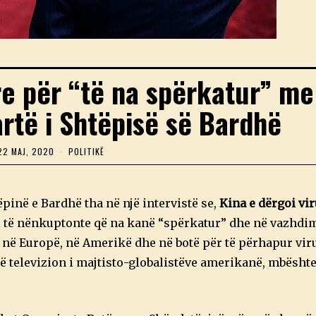
re për “të na spërkatur” me
artë i Shtëpisë së Bardhë
22 MAJ, 2020
2
POLITIKË
3
M
A
J
ëpinë e Bardhë tha në një intervistë se,
Kina e dërgoi vi
,
2
si të nënkuptonte që na kanë “spërkatur” dhe në vazhdim
0
në Europë, në Amerikë dhe në botë për të përhapur viru
2
0
jë televizion i majtisto-globalistëve amerikanë, mbështe