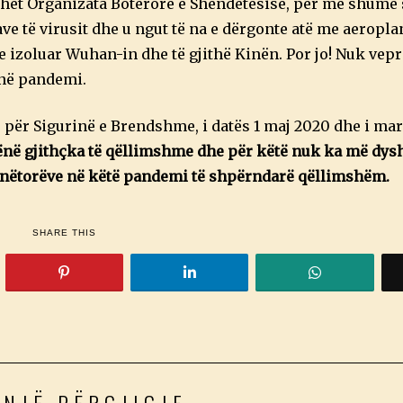
uhet Organizata Botërore e Shëndetësisë, për më shumë 
e të virusit dhe u ngut të na e dërgonte atë me aeropl
 izoluar Wuhan-in dhe të gjithë Kinën. Por jo! Nuk vepr
, në pandemi.
s për Sigurinë e Brendshme, i datës 1 maj 2020 dhe i ma
ënë gjithçka të qëllimshme dhe për këtë nuk ka më dys
unëtorëve në këtë pandemi të shpërndarë qëllimshëm.
SHARE THIS