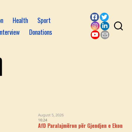
on
Health
Sport
Facebook
Twitter
Interview
Donations
Instagram
LinkedI
YouTube
Email
August 5, 2026
16:24
AfD Paralajmëron për Gjendjen e Ekonomisë Gjerma