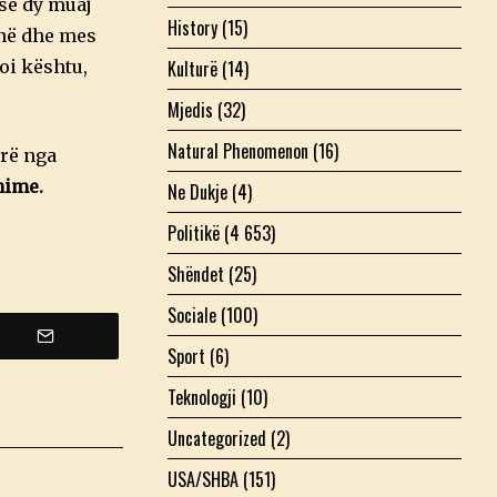
se dy muaj
History
(15)
anë dhe mes
Kulturë
(14)
oi kështu,
Mjedis
(32)
Natural Phenomenon
(16)
rrë nga
hime.
Ne Dukje
(4)
Politikë
(4 653)
Shëndet
(25)
Sociale
(100)
Sport
(6)
Teknologji
(10)
Uncategorized
(2)
USA/SHBA
(151)