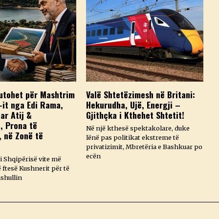
utohet për Mashtrim
Valë Shtetëzimesh në Britani:
-it nga Edi Rama,
Hekurudha, Ujë, Energji –
ar Atij &
Gjithçka i Kthehet Shtetit!
t, Prona të
Në një kthesë spektakolare, duke
, në Zonë të
lënë pas politikat ekstreme të
privatizimit, Mbretëria e Bashkuar po
ecën
i Shqipërisë vite më
ë ftesë Kushnerit për të
ishullin