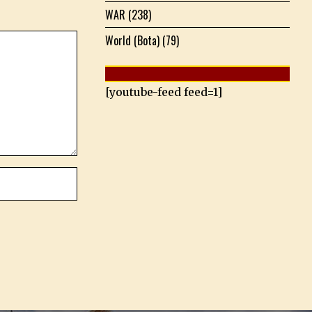
WAR
(238)
World (Bota)
(79)
[youtube-feed feed=1]