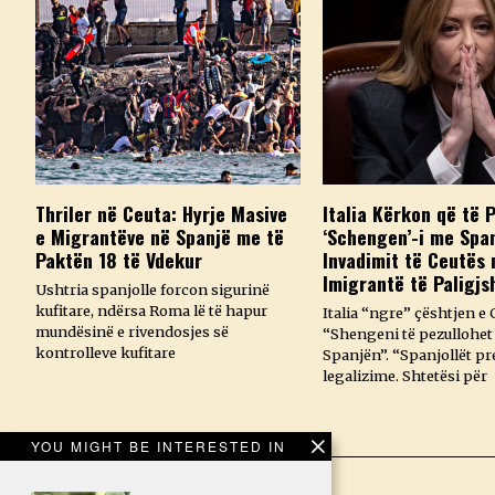
Thriler në Ceuta: Hyrje Masive
Italia Kërkon që të 
e Migrantëve në Spanjë me të
‘Schengen’-i me Spa
Paktën 18 të Vdekur
Invadimit të Ceutës
Imigrantë të Paligjs
Ushtria spanjolle forcon sigurinë
kufitare, ndërsa Roma lë të hapur
Italia “ngre” çështjen e 
mundësinë e rivendosjes së
“Shengeni të pezullohet
kontrolleve kufitare
Spanjën”. “Spanjollët p
legalizime. Shtetësi për
YOU MIGHT BE INTERESTED IN