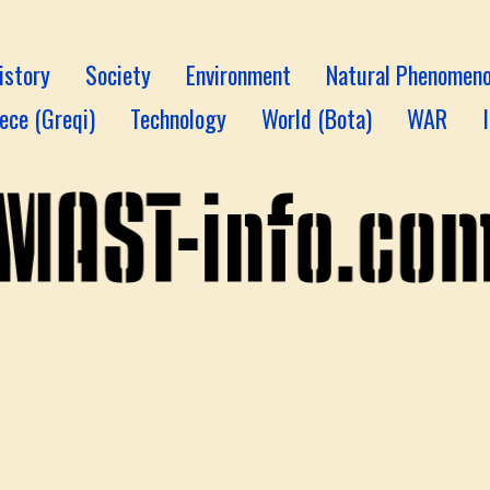
istory
Society
Environment
Natural Phenomen
ece (Greqi)
Technology
World (Bota)
WAR