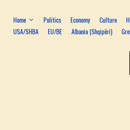
Home
Politics
Economy
Culture
H
USA/SHBA
EU/BE
Albania (Shqipëri)
Gre