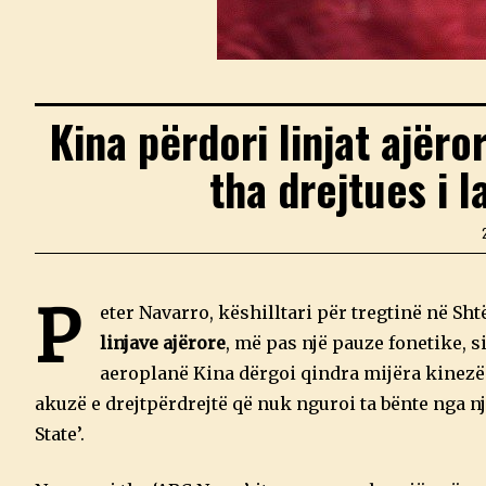
Kina përdori linjat ajëro
tha drejtues i l
P
eter Navarro, këshilltari për tregtinë në Sht
linjave ajërore
, më pas një pauze fonetike, 
aeroplanë Kina dërgoi qindra mijëra kinezë 
akuzë e drejtpërdrejtë që nuk nguroi ta bënte nga n
State’.