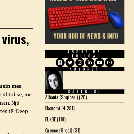
 virus,
ABOUT US
FOLLOW
AUTORËT
Facebook
Twitter
Instagram
LinkedIn
YouTube
Email
rusin mes
KATEGORI
 shtoi se, me
Albania (Shqipëri)
(20)
sin. Një
Ekonomi
(4 281)
tës të ‘Deep
EU/BE
(119)
Greece (Greqi)
(31)