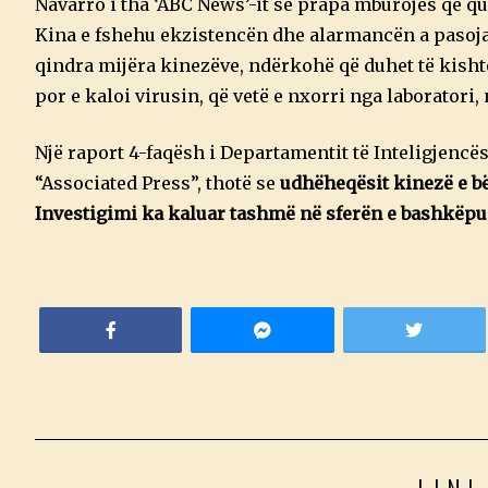
Navarro i tha ‘ABC News’-it se prapa mburojës që q
Kina e fshehu ekzistencën dhe alarmancën a pasojav
qindra mijëra kinezëve, ndërkohë që duhet të kishte
por e kaloi virusin, që vetë e nxorri nga laboratori
Një raport 4-faqësh i Departamentit të Inteligjencë
“Associated Press”, thotë se
udhëheqësit kinezë e b
Investigimi ka kaluar tashmë në sferën e bashkëp