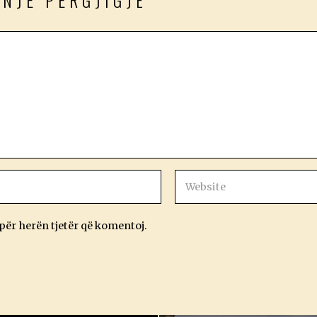
 NJË PËRGJIGJE
 për herën tjetër që komentoj.