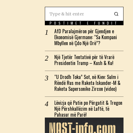
POSTIMET E FUNDIT
AfD Paralajmëron për Gjendjen e
Ekonomisë Gjermane: “Sa Kompani
Mbyllen në Çdo Një Orë”?
Një Tjetër Tentativë për të Vrarë
Presidentin Trump – Kush & Ku!
“U Drodh Toka” Sot, në Kiev: Sulm i
Rëndë Rus me Raketa Iskander-M &
Raketa Supersonike Zircon (video)
Lëvizja që Putin po Përgatit & Tregon
Një Përshkallëzim në Luftë, të
Pahasur më Parë!