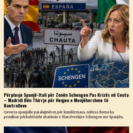
Përplasje Spanjë-Itali për Zonën Schengen Pas Krizës në Ceuta
– Madridi Bën Thirrje për Heqjen e Menjëhershme të
Kontrolleve
Qeveria spanjolle paralajmëron për kundërmasa, ndërsa Roma ka
pezulluar përkohësisht zbatimin e Marrëveshjes Schengen me Spanjën,