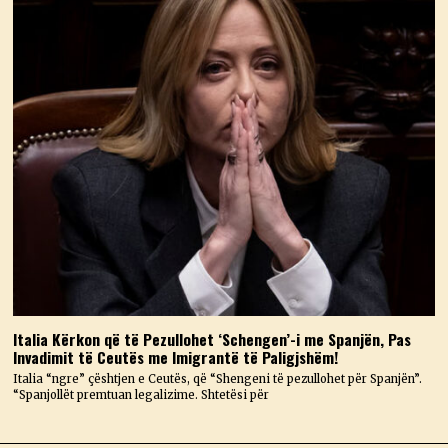
Italia Kërkon që të Pezullohet ‘Schengen’-i me Spanjën, Pas
Invadimit të Ceutës me Imigrantë të Paligjshëm!
Italia “ngre” çështjen e Ceutës, që “Shengeni të pezullohet për Spanjën”.
“Spanjollët premtuan legalizime. Shtetësi për