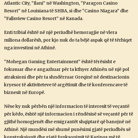
Atlantic City, “Ilani” në Washington, “Paragon Casino
Resort” në Louisiana të SHBA, si dhe “Casino Niagara” dhe
“Fallsview Casino Resort” në Kanada.
Enti tribial është në një periudhë hemoragjie në vlera
miliona dollarësh, por kjo nuk do ta bëjë aspak që të tërhiqet
nga investimi në Athinë.
“Mohegan Gaming Entertainment” është tërësisht e
fokusuar dhe e angazhuar për ta kthyer Athinën në një pol
atraksioni dhe për ta shndërruar Greqinë në destinacionin
kryesor të aktiviteteve të argëtimit dhe të konferencave të
biznesit në Europë.
Nëse ky nuk përbën një informacion të interesit të veçantë
për këdo, është një informacion i rëndësisë së veçantë për të
gjithë homogjenët dhe emigrantët shqiptarë që banojnë në
Athinë. Një mundësi më shumë punësimi gjatë periudhës së
konstruksionit dhe gjatë funksonimit të Kazinos më të