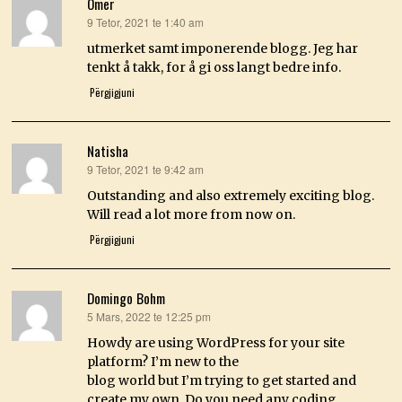
Omer
9 Tetor, 2021 te 1:40 am
thotë:
utmerket samt imponerende blogg. Jeg har
tenkt å takk, for å gi oss langt bedre info.
Përgjigjuni
Natisha
9 Tetor, 2021 te 9:42 am
thotë:
Outstanding and also extremely exciting blog.
Will read a lot more from now on.
Përgjigjuni
Domingo Bohm
5 Mars, 2022 te 12:25 pm
thotë:
Howdy are using WordPress for your site
platform? I’m new to the
blog world but I’m trying to get started and
create my own. Do you need any coding