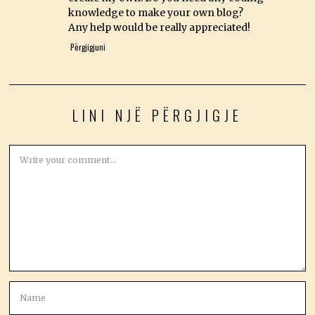
knowledge to make your own blog?
Any help would be really appreciated!
Përgjigjuni
LINI NJË PËRGJIGJE