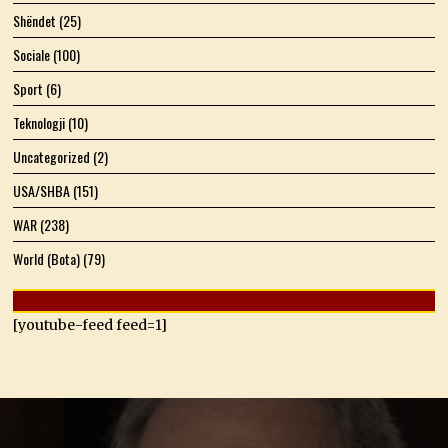
Shëndet
(25)
Sociale
(100)
Sport
(6)
Teknologji
(10)
Uncategorized
(2)
USA/SHBA
(151)
WAR
(238)
World (Bota)
(79)
[youtube-feed feed=1]