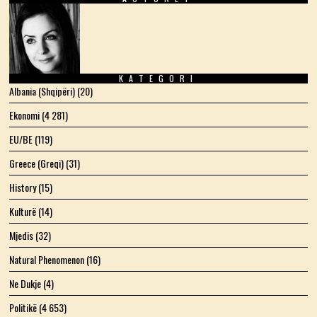
Facebook
Twitter
Instagram
LinkedIn
YouTube
Email
KATEGORI
Albania (Shqipëri)
(20)
Ekonomi
(4 281)
EU/BE
(119)
Greece (Greqi)
(31)
History
(15)
Kulturë
(14)
Mjedis
(32)
Natural Phenomenon
(16)
Ne Dukje
(4)
Politikë
(4 653)