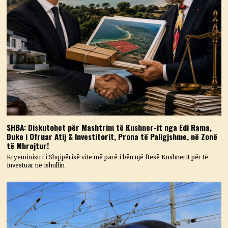
SHBA: Diskutohet për Mashtrim të Kushner-it nga Edi Rama,
Duke i Ofruar Atij & Investitorit, Prona të Paligjshme, në Zonë
të Mbrojtur!
Kryeministri i Shqipërisë vite më parë i bën një ftesë Kushnerit për të
investuar në ishullin