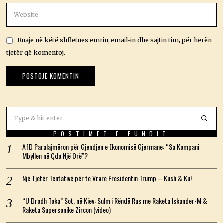
Ruaje në këtë shfletues emrin, email-in dhe sajtin tim, për herën
tjetër që komentoj.
POSTIMET E FUNDIT
AfD Paralajmëron për Gjendjen e Ekonomisë Gjermane: “Sa Kompani
Mbyllen në Çdo Një Orë”?
Një Tjetër Tentativë për të Vrarë Presidentin Trump – Kush & Ku!
“U Drodh Toka” Sot, në Kiev: Sulm i Rëndë Rus me Raketa Iskander-M &
Raketa Supersonike Zircon (video)