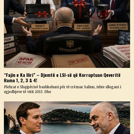
“Fajin e Ka Iliri” – Djemtë e LSI-së që Korruptuan Qeveritë
Rama 1, 2, 3 & 4!
Plehrat e Shqipërisë bashkohuni për të rrëzuar Saliun, ishte sllogani i
zgjedhjeve të vitit 2013. Dhe