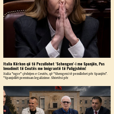
Italia Kërkon që të Pezullohet ‘Schengen’-i me Spanjën, Pas
Invadimit të Ceutës me Imigrantë të Paligjshëm!
Italia “ngre” çështjen e Ceutës, që “Shengeni të pezullohet për Spanjën”.
“Spanjollët premtuan legalizime. Shtetësi për