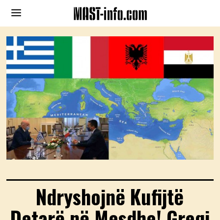
Ndryshojnë Kufijtë
Detarë në Mesdhe! Greqi