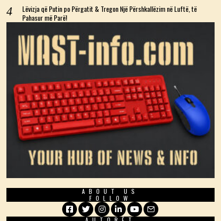
Lëvizja që Putin po Përgatit & Tregon Një Përshkallëzim në Luftë, të
Pahasur më Parë!
ABOUT US
FOLLOW
AUTORËT