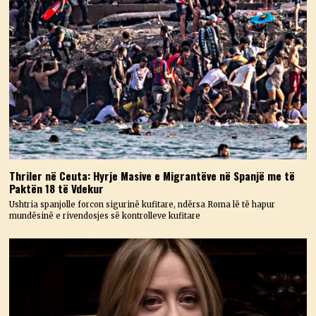
Thriler në Ceuta: Hyrje Masive e Migrantëve në Spanjë me të
Paktën 18 të Vdekur
Ushtria spanjolle forcon sigurinë kufitare, ndërsa Roma lë të hapur
mundësinë e rivendosjes së kontrolleve kufitare