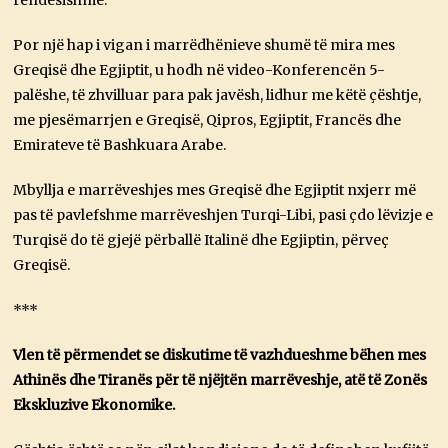
rëndësishme.
Por një hap i vigan i marrëdhënieve shumë të mira mes
Greqisë dhe Egjiptit, u hodh në video-Konferencën 5-
palëshe, të zhvilluar para pak javësh, lidhur me këtë çështje,
me pjesëmarrjen e Greqisë, Qipros, Egjiptit, Francës dhe
Emirateve të Bashkuara Arabe.
Mbyllja e marrëveshjes mes Greqisë dhe Egjiptit nxjerr më
pas të pavlefshme marrëveshjen Turqi-Libi, pasi çdo lëvizje e
Turqisë do të gjejë përballë Italinë dhe Egjiptin, përveç
Greqisë.
***
Vlen të përmendet se diskutime të vazhdueshme bëhen mes
Athinës dhe Tiranës për të njëjtën marrëveshje, atë të Zonës
Ekskluzive Ekonomike.