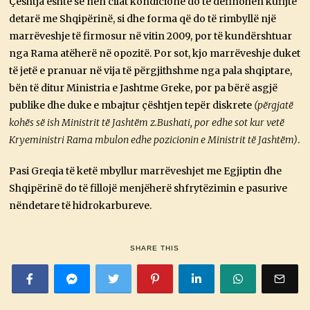
Çështja është se nën cilat kondicione do të definohen kufijtë
detarë me Shqipërinë, si dhe forma që do të rimbyllë një
marrëveshje të firmosur në vitin 2009, por të kundërshtuar
nga Rama atëherë në opozitë. Por sot, kjo marrëveshje duket
të jetë e pranuar në vija të përgjithshme nga pala shqiptare,
bën të ditur Ministria e Jashtme Greke, por pa bërë asgjë
publike dhe duke e mbajtur çështjen tepër diskrete
(përgjatë
kohës së ish Ministrit të Jashtëm z.Bushati, por edhe sot kur vetë
Kryeministri Rama mbulon edhe pozicionin e Ministrit të Jashtëm)
.
Pasi Greqia të ketë mbyllur marrëveshjet me Egjiptin dhe
Shqipërinë do të fillojë menjëherë shfrytëzimin e pasurive
nëndetare të hidrokarbureve.
SHARE THIS