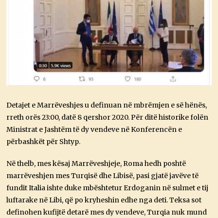
Detajet e Marrëveshjes u definuan në mbrëmjen e së hënës,
rreth orës 23:00, datë 8 qershor 2020. Për ditë historike folën
Ministrat e Jashtëm të dy vendeve në Konferencën e
përbashkët për Shtyp.
Në thelb, mes kësaj Marrëveshjeje, Roma hedh poshtë
marrëveshjen mes Turqisë dhe Libisë, pasi gjatë javëve të
fundit Italia ishte duke mbështetur Erdoganin në sulmet e tij
luftarake në Libi, që po kryheshin edhe nga deti. Teksa sot
definohen kufijtë detarë mes dy vendeve, Turqia nuk mund