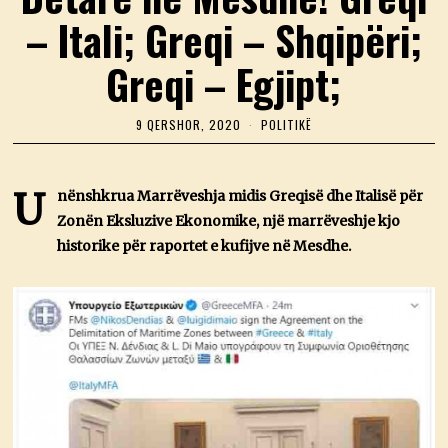
– Itali; Greqi – Shqipëri;
Greqi – Egjipt;
9 QERSHOR, 2020
9
POLITIKË
Q
E
R
S
U
nënshkrua Marrëveshja midis Greqisë dhe Italisë për
H
Zonën Eksluzive Ekonomike, një marrëveshje kjo
O
R
historike për raportet e kufijve në Mesdhe.
,
2
0
2
0