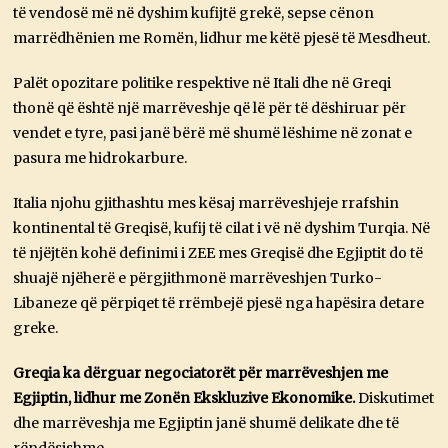
të vendosë më në dyshim kufijtë grekë, sepse cënon
marrëdhënien me Romën, lidhur me këtë pjesë të Mesdheut.
Palët opozitare politike respektive në Itali dhe në Greqi
thonë që është një marrëveshje që lë për të dëshiruar për
vendet e tyre, pasi janë bërë më shumë lëshime në zonat e
pasura me hidrokarbure.
Italia njohu gjithashtu mes kësaj marrëveshjeje rrafshin
kontinental të Greqisë, kufij të cilat i vë në dyshim Turqia. Në
të njëjtën kohë definimi i ZEE mes Greqisë dhe Egjiptit do të
shuajë njëherë e përgjithmonë marrëveshjen Turko-
Libaneze që përpiqet të rrëmbejë pjesë nga hapësira detare
greke.
Greqia ka dërguar negociatorët për marrëveshjen me
Egjiptin, lidhur me Zonën Ekskluzive Ekonomike.
Diskutimet
dhe marrëveshja me Egjiptin janë shumë delikate dhe të