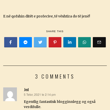
E në qofshin ditët e profecive, të vështira do të jenë!
SHARE THIS
3 COMMENTS
Jed
5 Tetor, 2021 te 2:14 pm
thotë:
Egentlig fantastisk blogginnlegg og også
verdifulle.