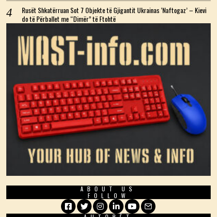
Rusët Shkatërruan Sot 7 Objekte të Gjigantit Ukrainas ‘Naftogaz’ – Kievi
do të Përballet me “Dimër” të Ftohtë
ABOUT US
FOLLOW
AUTORËT