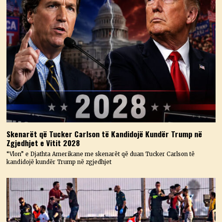
Skenarët që Tucker Carlson të Kandidojë Kundër Trump në
Zgjedhjet e Vitit 2028
“Vlon” e Djathta Amerikane me skenarët që duan Tucker Carlson të
kandidojë kundër Trump në zgjedhjet