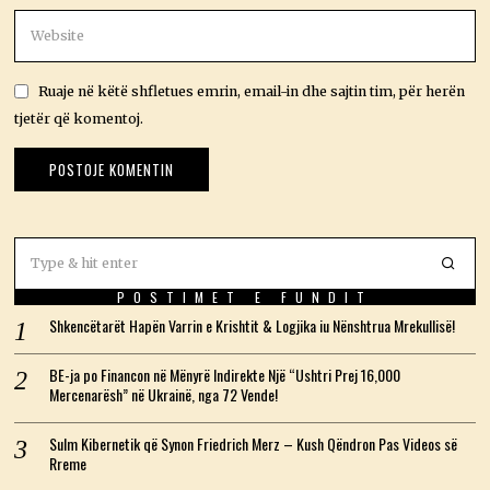
Ruaje në këtë shfletues emrin, email-in dhe sajtin tim, për herën
tjetër që komentoj.
POSTIMET E FUNDIT
Shkencëtarët Hapën Varrin e Krishtit & Logjika iu Nënshtrua Mrekullisë!
BE-ja po Financon në Mënyrë Indirekte Një “Ushtri Prej 16,000
Mercenarësh” në Ukrainë, nga 72 Vende!
Sulm Kibernetik që Synon Friedrich Merz – Kush Qëndron Pas Videos së
Rreme