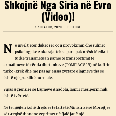
Shkojnë Nga Siria në Evro
(Video)!
5 SHTATOR, 2020
5
POLITIKË
S
H
T
A
N
ë nivel tjetër duket se i çon provokimin dhe sulmet
T
psikologjike Ankaraja, teksa para pak orësh Media-t
O
R
turke transmetuan pamje të transportimit të
,
2
armatimeve të rënda dhe tankeve
(ΤΟΜΠ ACV-15) në kufirin
0
turko-grek dhe më pas agjensia zyrtare e lajmeve tha se
2
0
është një praktikë normale.
Sipas Agjensisë së Lajmeve Anadolu, lajmi i mësipërm nuk
është i vërtetë.
Në të njëjtën kohë drejtues të lartë të Ministrisë së Mbrojtjes
së Greqisë thonë se veprimet në fjalë janë një