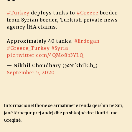
#Turkey
deploys tanks to
#Greece
border
from Syrian border, Turkish private news
agency İHA claims.
Approximately 40 tanks.
#Erdogan
#Greece_Turkey
#Syria
pic.twitter.com/4QMo8b3YLQ
— Nikhil Choudhary (@NikhilCh_)
September 5, 2020
Informacionet thonë se armatimet e rënda që ishin në Siri,
janë tërhequr prej andej dhe po shkojnë drejt kufirit me
Greqinë.