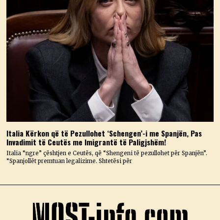
Italia Kërkon që të Pezullohet ‘Schengen’-i me Spanjën, Pas
Invadimit të Ceutës me Imigrantë të Paligjshëm!
Italia “ngre” çështjen e Ceutës, që “Shengeni të pezullohet për Spanjën”.
“Spanjollët premtuan legalizime. Shtetësi për