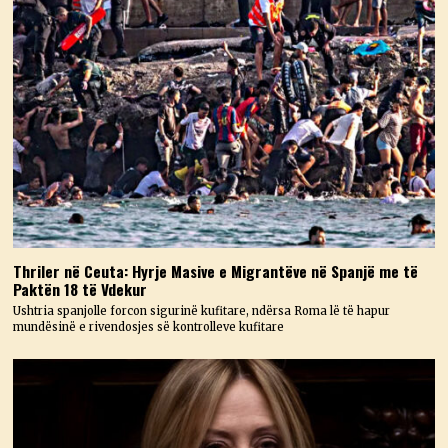
Thriler në Ceuta: Hyrje Masive e Migrantëve në Spanjë me të
Paktën 18 të Vdekur
Ushtria spanjolle forcon sigurinë kufitare, ndërsa Roma lë të hapur
mundësinë e rivendosjes së kontrolleve kufitare