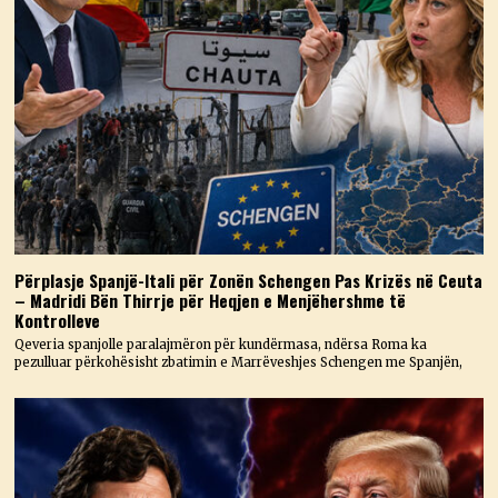
Përplasje Spanjë-Itali për Zonën Schengen Pas Krizës në Ceuta
– Madridi Bën Thirrje për Heqjen e Menjëhershme të
Kontrolleve
Qeveria spanjolle paralajmëron për kundërmasa, ndërsa Roma ka
pezulluar përkohësisht zbatimin e Marrëveshjes Schengen me Spanjën,