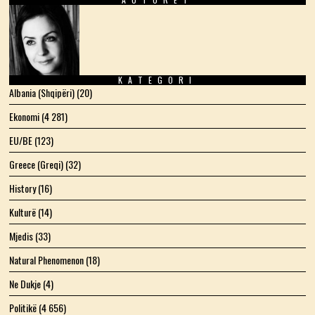
Facebook
Twitter
Instagram
LinkedIn
YouTube
Email
KATEGORI
Albania (Shqipëri)
(20)
Ekonomi
(4 281)
EU/BE
(123)
Greece (Greqi)
(32)
History
(16)
Kulturë
(14)
Mjedis
(33)
Natural Phenomenon
(18)
Ne Dukje
(4)
Politikë
(4 656)