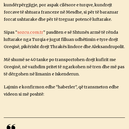
kundërpërgjigje, por aspak cilësore e turqve, kundrejt
forcave të shtuara franceze në Mesdhe, si për të barazuar
forcat ushtarake dhe për të treguar potencë luftarake.
Sipas “
sozcu.com.tr
” pasditen e së Shtunës armë të rënda
luftarake nga Turqia e jugut filluan udhëtimin e tyre drejt
Greqisë, pikërisht drejt Thrakës lindore dhe Aleksandrupolit.
Më shumë se 40 tanke po transportohen drejt kufirit me
Greqinë, në vazhdim pritet të ngarkohen në tren dhe më pas
të dërgohen në limanin e Iskenderun.
Lajmin e konfirmon edhe “haberler”, që transmeton edhe
videon si më poshtë: