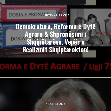
PREVIOUS STORY
Demokratura, Reforma e Dytë
Agrare & Shpronësimi i
Shqipëtarëve, Vepër e
Realizmit Shqiptarokton!
NEXT STORY