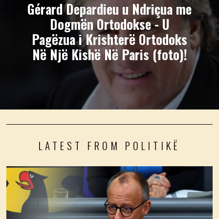
Gérard Depardieu u Ndriçua me
Dogmën Ortodokse - U
Pagëzua i Krishterë Ortodoks
Në Një Kishë Në Paris (foto)!
LATEST FROM POLITIKË