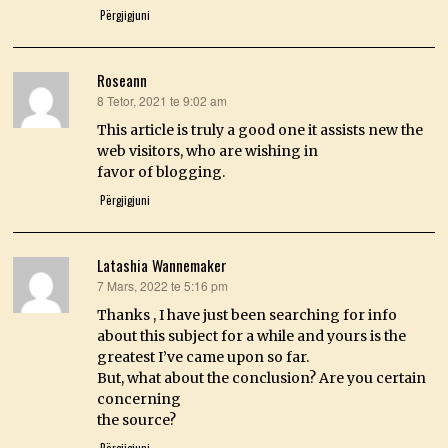
Përgjigjuni
Roseann
8 Tetor, 2021 te 9:02 am
thotë:
This article is truly a good one it assists new the
web visitors, who are wishing in
favor of blogging.
Përgjigjuni
Latashia Wannemaker
7 Mars, 2022 te 5:16 pm
thotë:
Thanks , I have just been searching for info
about this subject for a while and yours is the
greatest I’ve came upon so far.
But, what about the conclusion? Are you certain
concerning
the source?
Përgjigjuni