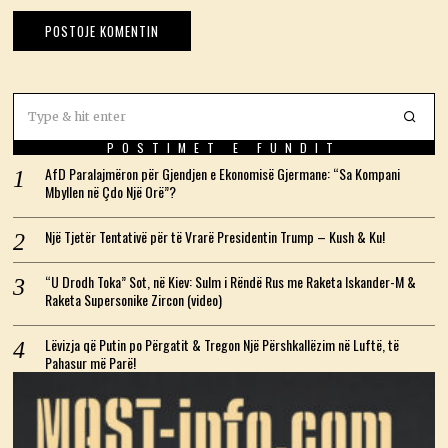
POSTIMET E FUNDIT
AfD Paralajmëron për Gjendjen e Ekonomisë Gjermane: “Sa Kompani
Mbyllen në Çdo Një Orë”?
Një Tjetër Tentativë për të Vrarë Presidentin Trump – Kush & Ku!
“U Drodh Toka” Sot, në Kiev: Sulm i Rëndë Rus me Raketa Iskander-M &
Raketa Supersonike Zircon (video)
Lëvizja që Putin po Përgatit & Tregon Një Përshkallëzim në Luftë, të
Pahasur më Parë!