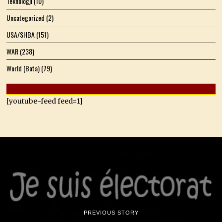
Teknologji
(10)
Uncategorized
(2)
USA/SHBA
(151)
WAR
(238)
World (Bota)
(79)
[youtube-feed feed=1]
PREVIOUS STORY