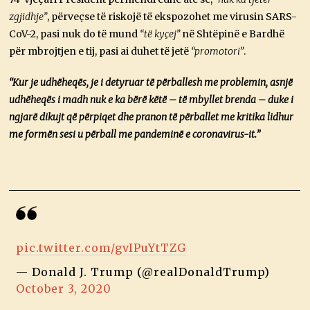
zgjidhje”
, përveçse të riskojë të ekspozohet me virusin SARS-
CoV-2, pasi nuk do të mund
“të kyçej”
në Shtëpinë e Bardhë
për mbrojtjen e tij, pasi ai duhet të jetë
“promotori”
.
“Kur je udhëheqës, je i detyruar të përballesh me problemin, asnjë
udhëheqës i madh nuk e ka bërë këtë – të mbyllet brenda – duke i
ngjarë dikujt që përpiqet dhe pranon të përballet me kritika lidhur
me formën sesi u përball me pandeminë e coronavirus-it.”
pic.twitter.com/gvIPuYtTZG
— Donald J. Trump (@realDonaldTrump)
October 3, 2020