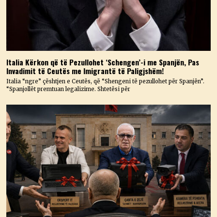
Italia Kërkon që të Pezullohet ‘Schengen’-i me Spanjën, Pas
Invadimit të Ceutës me Imigrantë të Paligjshëm!
Italia “ngre” çështjen e Ceutës, që “Shengeni të pezullohet për Spanjën”.
“Spanjollët premtuan legalizime. Shtetësi për