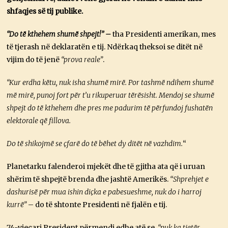
shfaqjes së tij publike.
“Do të kthehem shumë shpejt!” –
tha Presidenti amerikan, mes
të tjerash në deklaratën e tij. Ndërkaq theksoi se ditët në
vijim do të jenë
“prova reale”
.
“Kur erdha këtu, nuk isha shumë mirë. Por tashmë ndihem shumë
më mirë, punoj fort për t’u rikuperuar tërësisht. Mendoj se shumë
shpejt do të kthehem dhe pres me padurim të përfundoj fushatën
elektorale që fillova.
Do të shikojmë se çfarë do të bëhet dy ditët në vazhdim.
“
Planetarku falenderoi mjekët dhe të gjitha ata që i uruan
shërim të shpejtë brenda dhe jashtë Amerikës.
“Shprehjet e
dashurisë për mua ishin diçka e pabesueshme, nuk do i harroj
kurrë”
– do të shtonte Presidenti në fjalën e tij.
74-vjeçari President përmendi edhe atë se,
“nuk ka tjetër