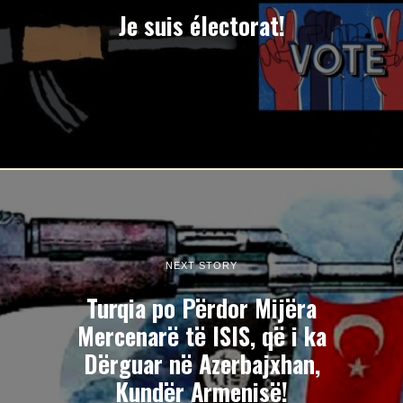
Je suis électorat!
NEXT STORY
Turqia po Përdor Mijëra
Mercenarë të ISIS, që i ka
Dërguar në Azerbajxhan,
Kundër Armenisë!