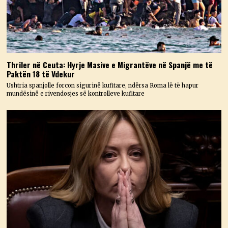
Thriler në Ceuta: Hyrje Masive e Migrantëve në Spanjë me të
Paktën 18 të Vdekur
Ushtria spanjolle forcon sigurinë kufitare, ndërsa Roma lë të hapur
mundësinë e rivendosjes së kontrolleve kufitare