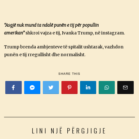
“Asgjë nuk mund ta ndalë punën e tij për popullin
amerikan”
shkroi vajza e tij, Ivanka Trump, në instagram.
Trump brenda ambjenteve të spitalit ushtarak, vazhdon
punën e tij rregullisht dhe normalisht.
SHARE THIS
LINI NJË PËRGJIGJE