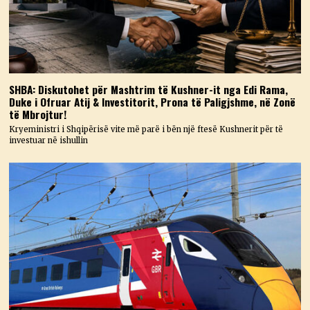
SHBA: Diskutohet për Mashtrim të Kushner-it nga Edi Rama,
Duke i Ofruar Atij & Investitorit, Prona të Paligjshme, në Zonë
të Mbrojtur!
Kryeministri i Shqipërisë vite më parë i bën një ftesë Kushnerit për të
investuar në ishullin