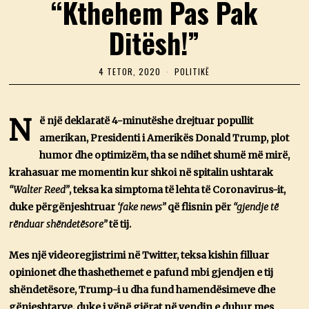
“Kthehem Pas Pak
Ditësh!”
4 TETOR, 2020
4
POLITIKË
T
E
T
O
N
ë një deklaratë 4-minutëshe drejtuar popullit
R
amerikan, Presidenti i Amerikës Donald Trump, plot
,
2
humor dhe optimizëm, tha se ndihet shumë më mirë,
0
2
krahasuar me momentin kur shkoi në spitalin ushtarak
0
“Walter Reed”
, teksa ka simptoma të lehta të Coronavirus-it,
duke përgënjeshtruar
‘fake news”
që flisnin për
“gjendje të
rënduar shëndetësore”
të tij.
Mes një videoregjistrimi në Twitter, teksa kishin filluar
opinionet dhe thashethemet e pafund mbi gjendjen e tij
shëndetësore, Trump-i u dha fund hamendësimeve dhe
gënjeshtarve, duke i vënë gjërat në vendin e duhur mes