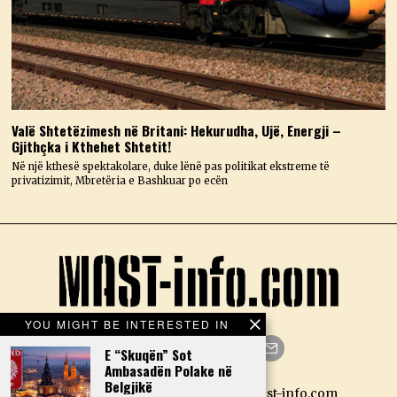
Valë Shtetëzimesh në Britani: Hekurudha, Ujë, Energji –
Gjithçka i Kthehet Shtetit!
Në një kthesë spektakolare, duke lënë pas politikat ekstreme të
privatizimit, Mbretëria e Bashkuar po ecën
YOU MIGHT BE INTERESTED IN
E “Skuqën” Sot
Ambasadën Polake në
Facebook
Twitter
Instagram
LinkedIn
YouTube
Email
Belgjikë
Designed by N.D. — Copyright Mast-info.com