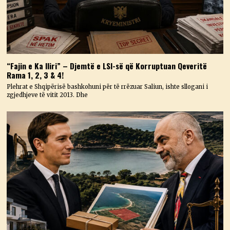
“Fajin e Ka Iliri” – Djemtë e LSI-së që Korruptuan Qeveritë
Rama 1, 2, 3 & 4!
Plehrat e Shqipërisë bashkohuni për të rrëzuar Saliun, ishte sllogani i
zgjedhjeve të vitit 2013. Dhe