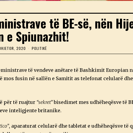
eministrave të BE-së, nën Hij
n e Spiunazhit!
DHJETOR, 2020
3
POLITIKË
D
H
J
E
ministrave të vendeve anëtare të Bashkimit Europian në
T
O
mos fusin në sallën e Samitit as telefonat celularë dhe 
R
,
2
0
2
ë për të ruajtur
“sekret”
bisedimet mes udhëheqësve të BE
0
ve inteligjente britanike.
tico”
, aparaturat celularë dhe tabletat e udhëheqësve të 