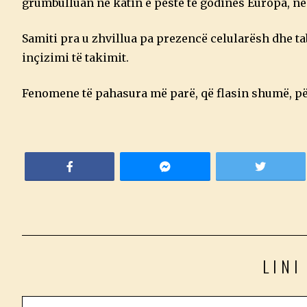
grumbulluan në katin e pestë të godinës Europa, në 
Samiti pra u zhvillua pa prezencë celularësh dhe 
inçizimi të takimit.
Fenomene të pahasura më parë, që flasin shumë, p
LINI