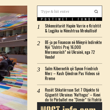
POSTIMET E FUNDIT
Shkencëtarët Hapën Varrin e Krishtit
& Logjika iu Nënshtrua Mrekullisë!
BE-ja po Financon në Mënyrë Indirekte
Një “Ushtri Prej 16,000
Mercenarësh” në Ukrainë, nga 72
Vende!
Sulm Kibernetik që Synon Friedrich
Merz – Kush Qëndron Pas Videos së
Rreme
Rusët Shkatërruan Sot 7 Objekte të
Gjigantit Ukrainas ‘Naftogaz’ – Kievi
do të Përballet me “Dimër” të Ftohtë