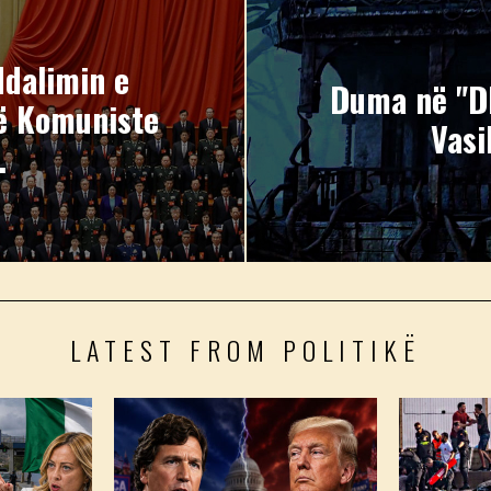
dalimin e
Duma në "Dh
së Komuniste
Vasi
.
LATEST FROM POLITIKË