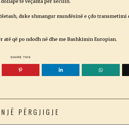
dollape të veçanta për secilin.
tabletash, duke shmangur mundësinë e çdo transmetimi 
ër atë që po ndodh në dhe me Bashkimin Europian.
SHARE THIS
 NJË PËRGJIGJE