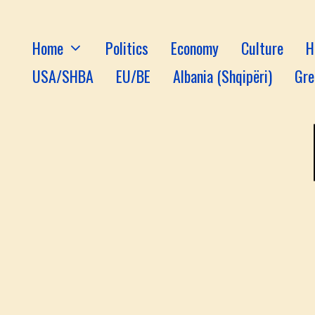
Home
Politics
Economy
Culture
H
USA/SHBA
EU/BE
Albania (Shqipëri)
Gre