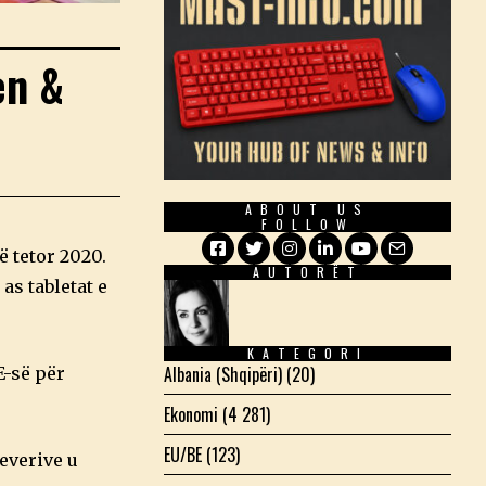
en &
ABOUT US
FOLLOW
 tetor 2020.
AUTORËT
Facebook
Twitter
Instagram
LinkedIn
YouTube
Email
as tabletat e
KATEGORI
Albania (Shqipëri)
(20)
-së për
Ekonomi
(4 281)
EU/BE
(123)
qeverive u