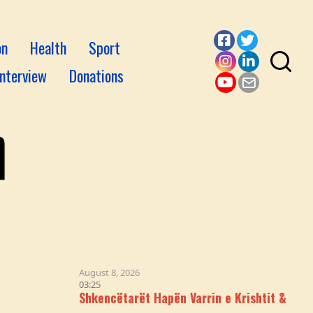
on
Health
Sport
Facebook
Twitter
Interview
Donations
Instagram
LinkedI
YouTube
Email
August 8, 2026
03:25
Shkencëtarët Hapën Varrin e Krishtit & Logjika iu Nëns