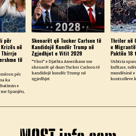
li për
Skenarët që Tucker Carlson të
Thriler në 
Krizës në
Kandidojë Kundër Trump në
e Migrantë
 Thirrje
Zgjedhjet e Vitit 2028
Paktën 18 
hershme të
“Vlon” e Djathta Amerikane me
Ushtria spanj
skenarët që duan Tucker Carlson të
kufitare, ndë
kandidojë kundër Trump në
mundësinë e 
ajmëron për
zgjedhjet
kontrolleve k
ma ka
zbatimin e
 me Spanjën,