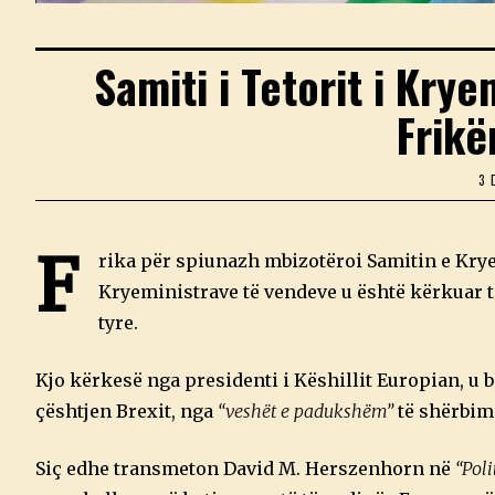
Samiti i Tetorit i Kry
Frikë
3 
F
rika për spiunazh mbizotëroi Samitin e Krye
Kryeministrave të vendeve u është kërkuar të 
tyre.
Kjo kërkesë nga presidenti i Këshillit Europian, u b
çështjen Brexit, nga
“veshët e padukshëm”
të shërbime
Siç edhe transmeton David M. Herszenhorn në
“Poli