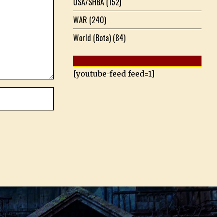
USA/SHBA
(152)
WAR
(240)
World (Bota)
(84)
[youtube-feed feed=1]