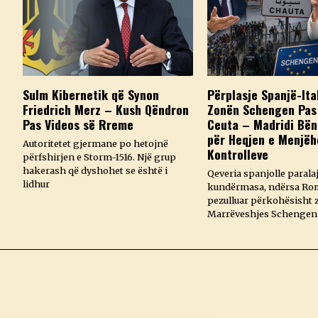
Sulm Kibernetik që Synon
Përplasje Spanjë-Ita
Friedrich Merz – Kush Qëndron
Zonën Schengen Pas 
Pas Videos së Rreme
Ceuta – Madridi Bën
për Heqjen e Menjë
Autoritetet gjermane po hetojnë
Kontrolleve
përfshirjen e Storm-1516. Një grup
hakerash që dyshohet se është i
Qeveria spanjolle paral
lidhur
kundërmasa, ndërsa Ro
pezulluar përkohësisht 
Marrëveshjes Schengen