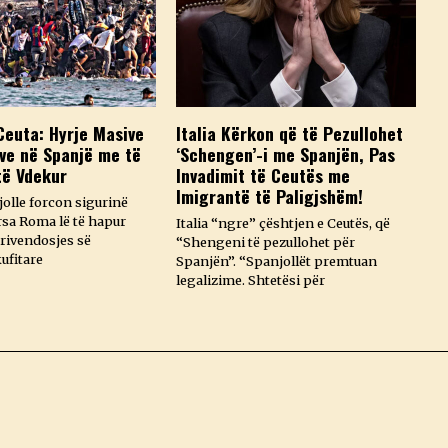
Ceuta: Hyrje Masive
Italia Kërkon që të Pezullohet
ve në Spanjë me të
‘Schengen’-i me Spanjën, Pas
të Vdekur
Invadimit të Ceutës me
Imigrantë të Paligjshëm!
olle forcon sigurinë
rsa Roma lë të hapur
Italia “ngre” çështjen e Ceutës, që
rivendosjes së
“Shengeni të pezullohet për
ufitare
Spanjën”. “Spanjollët premtuan
legalizime. Shtetësi për