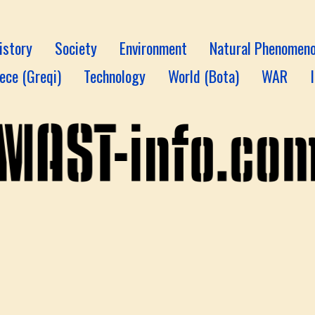
istory
Society
Environment
Natural Phenomen
ece (Greqi)
Technology
World (Bota)
WAR