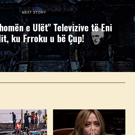
NEXT STORY
omën e Ulët" Televizive të Eni
lit, ku Frroku u bë Çup!