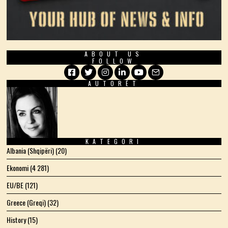
ABOUT US
FOLLOW
AUTORËT
Facebook
Twitter
Instagram
LinkedIn
YouTube
Email
KATEGORI
Albania (Shqipëri)
(20)
Ekonomi
(4 281)
EU/BE
(121)
Greece (Greqi)
(32)
History
(15)