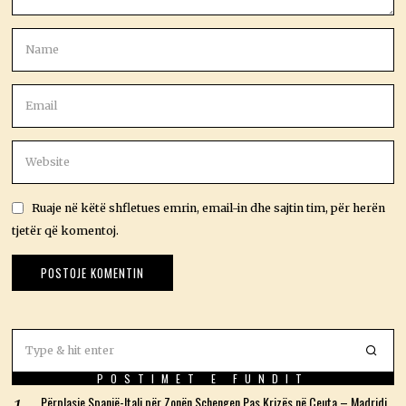
Ruaje në këtë shfletues emrin, email-in dhe sajtin tim, për herën
tjetër që komentoj.
POSTIMET E FUNDIT
Përplasje Spanjë-Itali për Zonën Schengen Pas Krizës në Ceuta – Madridi