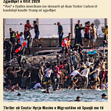
Zgjedhjet e Vitit 2028
“Vlon” e Djathta Amerikane me skenarët që duan Tucker Carlson të
kandidojë kundër Trump në zgjedhjet
Thriler në Ceuta: Hyrje Masive e Migrantëve në Spanjë me të