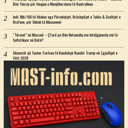
Bën Thirrje për Heqjen e Menjëhershme të Kontrolleve
Indi: Mbi 100 të Vdekur nga Përmbytjet, Rrëshqitjet e Tokës & Goditjet e
Rrufeve, për Shkak të Musoneve!
“Tërmet” në Mossad – Çfarë po Bën Netaniahu me Inteligjencën më të
Sofistikuar në Botë?
Skenarët që Tucker Carlson të Kandidojë Kundër Trump në Zgjedhjet e
Vitit 2028