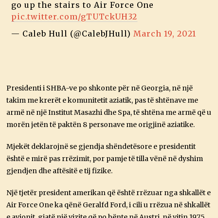
go up the stairs to Air Force One
pic.twitter.com/gTUTckUH32
— Caleb Hull (@CalebJHull)
March 19, 2021
Presidenti i SHBA-ve po shkonte për në Georgia, në një
takim me krerët e komunitetit aziatik, pas të shtënave me
armë në një Institut Masazhi dhe Spa, të shtëna me armë që u
morën jetën të paktën 8 personave me origjinë aziatike.
Mjekët deklarojnë se gjendja shëndetësore e presidentit
është e mirë pas rrëzimit, por pamje të tilla vënë në dyshim
gjendjen dhe aftësitë e tij fizike.
Një tjetër president amerikan që është rrëzuar nga shkallët e
Air Force One ka qënë Geralfd Ford, i cili u rrëzua në shkallët
e avionit, gjatë një vizite që po bënte në Austri, në vitin 1975.