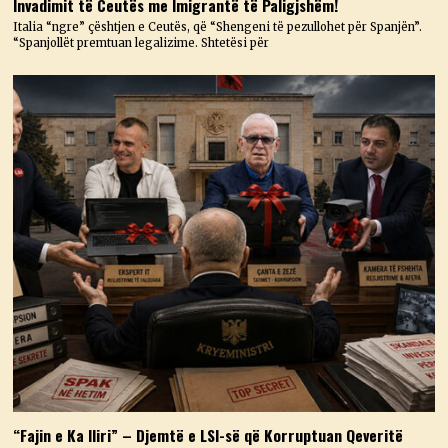
Invadimit të Ceutës me Imigrantë të Paligjshëm!
Italia “ngre” çështjen e Ceutës, që “Shengeni të pezullohet për Spanjën”.
“Spanjollët premtuan legalizime. Shtetësi për
“Fajin e Ka Iliri” – Djemtë e LSI-së që Korruptuan Qeveritë