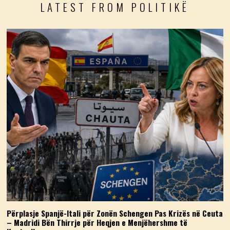
LATEST FROM POLITIKË
Përplasje Spanjë-Itali për Zonën Schengen Pas Krizës në Ceuta
– Madridi Bën Thirrje për Heqjen e Menjëhershme të