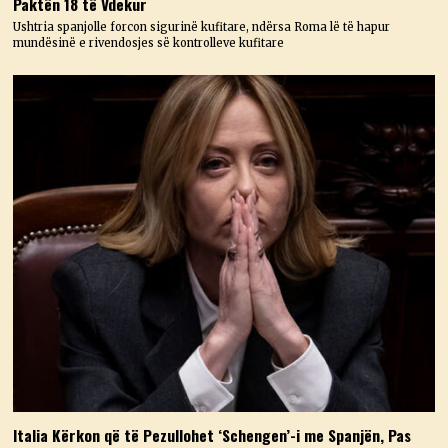
Paktën 18 të Vdekur
Ushtria spanjolle forcon sigurinë kufitare, ndërsa Roma lë të hapur
mundësinë e rivendosjes së kontrolleve kufitare
Italia Kërkon që të Pezullohet ‘Schengen’-i me Spanjën, Pas