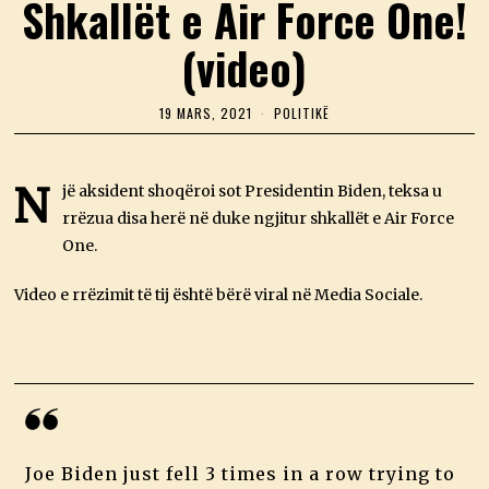
Shkallët e Air Force One!
(video)
19 MARS, 2021
1
POLITIKË
9
M
A
R
N
jë aksident shoqëroi sot Presidentin Biden, teksa u
S
rrëzua disa herë në duke ngjitur shkallët e Air Force
,
2
One.
0
2
1
Video e rrëzimit të tij është bërë viral në Media Sociale.
Joe Biden just fell 3 times in a row trying to