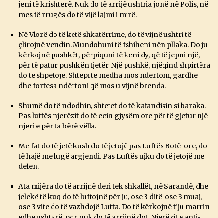
jeni të krishterë. Nuk do të arrijë ushtria jonë në Polis, në
mes të rrugës do të vijë lajmi i mirë.
Në Vlorë do të ketë shkatërrime, do të vijnë ushtri të
çlirojnë vendin. Mundohuni të fshiheni nën pllaka. Do ju
kërkojnë pushkët, përpiquni të keni dy, që të jepni një,
për të patur pushkën tjetër. Një pushkë, njëqind shpirtëra
do të shpëtojë. Shtëpi të mëdha mos ndërtoni, gardhe
dhe fortesa ndërtoni që mos u vijnë brenda.
Shumë do të ndodhin, shtetet do të katandisin si baraka.
Pas luftës njerëzit do të ecin gjysëm ore për të gjetur një
njeri e për ta bërë vëlla.
Me fat do të jetë kush do të jetojë pas Luftës Botërore, do
të hajë me lugë argjendi. Pas Luftës ujku do të jetojë me
delen.
Ata mijëra do të arrijnë deri tek shkallët, në Sarandë, dhe
jelekë të kuq do të luftojnë për ju, ose 3 ditë, ose 3 muaj,
ose 3 vite do të vazhdojë Lufta. Do të kërkojnë t’ju marrin
edhe ushtarë, por nuk do të arrijnë dot. Njerëzit e anti-