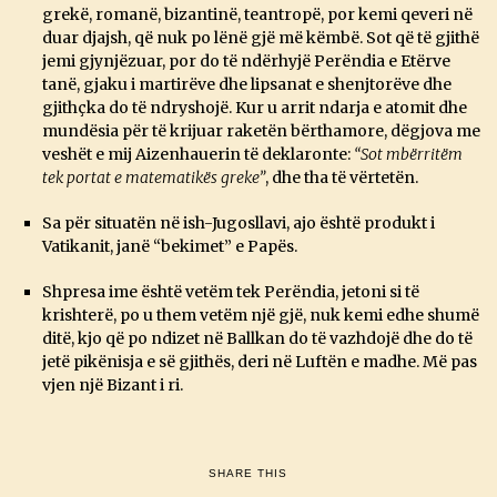
grekë, romanë, bizantinë, teantropë, por kemi qeveri në
duar djajsh, që nuk po lënë gjë më këmbë. Sot që të gjithë
jemi gjynjëzuar, por do të ndërhyjë Perëndia e Etërve
tanë, gjaku i martirëve dhe lipsanat e shenjtorëve dhe
gjithçka do të ndryshojë. Kur u arrit ndarja e atomit dhe
mundësia për të krijuar raketën bërthamore, dëgjova me
veshët e mij Aizenhauerin të deklaronte:
“Sot mbërritëm
tek portat e matematikës greke”
, dhe tha të vërtetën.
Sa për situatën në ish-Jugosllavi, ajo është produkt i
Vatikanit, janë “bekimet” e Papës.
Shpresa ime është vetëm tek Perëndia, jetoni si të
krishterë, po u them vetëm një gjë, nuk kemi edhe shumë
ditë, kjo që po ndizet në Ballkan do të vazhdojë dhe do të
jetë pikënisja e së gjithës, deri në Luftën e madhe. Më pas
vjen një Bizant i ri.
SHARE THIS