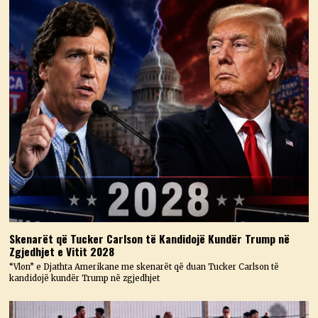
Skenarët që Tucker Carlson të Kandidojë Kundër Trump në
Zgjedhjet e Vitit 2028
“Vlon” e Djathta Amerikane me skenarët që duan Tucker Carlson të
kandidojë kundër Trump në zgjedhjet