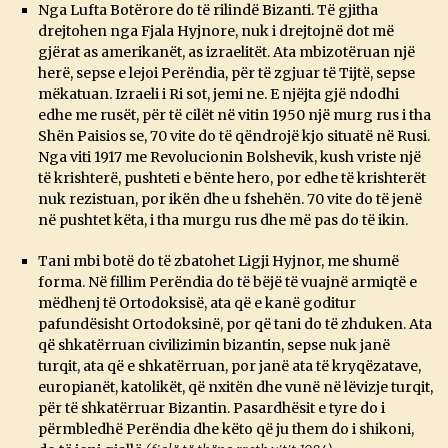
Nga Lufta Botërore do të rilindë Bizanti. Të gjitha
drejtohen nga Fjala Hyjnore, nuk i drejtojnë dot më
gjërat as amerikanët, as izraelitët. Ata mbizotëruan një
herë, sepse e lejoi Perëndia, për të zgjuar të Tijtë, sepse
mëkatuan. Izraeli i Ri sot, jemi ne. E njëjta gjë ndodhi
edhe me rusët, për të cilët në vitin 1950 një murg rus i tha
Shën Paisios se, 70 vite do të qëndrojë kjo situatë në Rusi.
Nga viti 1917 me Revolucionin Bolshevik, kush vriste një
të krishterë, pushteti e bënte hero, por edhe të krishterët
nuk rezistuan, por ikën dhe u fshehën. 70 vite do të jenë
në pushtet këta, i tha murgu rus dhe më pas do të ikin.
Tani mbi botë do të zbatohet Ligji Hyjnor, me shumë
forma. Në fillim Perëndia do të bëjë të vuajnë armiqtë e
mëdhenj të Ortodoksisë, ata që e kanë goditur
pafundësisht Ortodoksinë, por që tani do të zhduken. Ata
që shkatërruan civilizimin bizantin, sepse nuk janë
turqit, ata që e shkatërruan, por janë ata të kryqëzatave,
europianët, katolikët, që nxitën dhe vunë në lëvizje turqit,
për të shkatërruar Bizantin. Pasardhësit e tyre do i
përmbledhë Perëndia dhe këto që ju them do i shikoni,