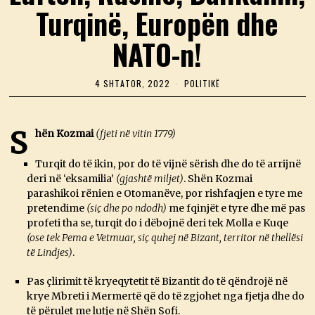
Turqinë, Europën dhe
NATO-n!
4 SHTATOR, 2022
4
POLITIKË
S
H
T
A
S
hën Kozmai
(fjeti në vitin 1779)
T
O
R
Turqit do të ikin, por do të vijnë sërish dhe do të arrijnë
,
deri në ‘eksamilia’
(gjashtë miljet)
. Shën Kozmai
2
parashikoi rënien e Otomanëve, por rishfaqjen e tyre me
0
2
pretendime
(siç dhe po ndodh)
me fqinjët e tyre dhe më pas
2
profeti tha se, turqit do i dëbojnë deri tek Molla e Kuqe
(ose tek Pema e Vetmuar, siç quhej në Bizant, territor në thellësi
të Lindjes)
.
Pas çlirimit të kryeqytetit të Bizantit do të qëndrojë në
krye Mbreti i Mermertë që do të zgjohet nga fjetja dhe do
të përulet me lutje në Shën Sofi.