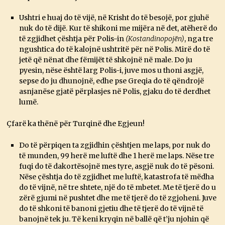
Ushtri e huaj do të vijë, në Krisht do të besojë, por gjuhë
nuk do të dijë. Kur të shikoni me mijëra në det, atëherë do
të zgjidhet çështja për Polis-in
(Kostandinopojën)
, nga tre
ngushtica do të kalojnë ushtritë për në Polis. Mirë do të
jetë që nënat dhe fëmijët të shkojnë në male. Do ju
pyesin, nëse është larg Polis-i, juve mos u thoni asgjë,
sepse do ju dhunojnë, edhe pse Greqia do të qëndrojë
asnjanëse gjatë përplasjes në Polis, gjaku do të derdhet
lumë.
Çfarë ka thënë për Turqinë dhe Egjeun!
Do të përpiqen ta zgjidhin çështjen me laps, por nuk do
të munden, 99 herë me luftë dhe 1 herë me laps. Nëse tre
fuqi do të dakortësojnë mes tyre, asgjë nuk do të pësoni.
Nëse çështja do të zgjidhet me luftë, katastrofa të mëdha
do të vijnë, në tre shtete, një do të mbetet. Me të tjerë do u
zërë gjumi në pushtet dhe me të tjerë do të zgjoheni. Juve
do të shkoni të banoni gjetiu dhe të tjerë do të vijnë të
banojnë tek ju. Të keni kryqin në ballë që t’ju njohin që