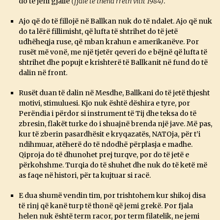
do të jeni gjallë
(fjalë të thëna rreth vitit 1984)
.
Ajo që do të fillojë në Ballkan nuk do të ndalet. Ajo që nuk
do ta lërë fillimisht, që lufta të shtrihet do të jetë
udhëheqja ruse, që mban krahun e amerikanëve. Por
rusët më vonë, me një tjetër qeveri do e bëjnë që lufta të
shtrihet dhe popujt e krishterë të Ballkanit në fund do të
dalin në front.
Rusët duan të dalin në Mesdhe, Ballkani do të jetë thjesht
motivi, stimuluesi. Kjo nuk është dëshira e tyre, por
Perëndia i përdor si instrument të Tij dhe teksa do të
zbresin, flakët turke do i shuajnë brenda një jave. Më pas,
kur të zberin pasardhësit e kryqazatës, NATOja, për t’i
ndihmuar, atëherë do të ndodhë përplasja e madhe.
Qiproja do të dhunohet prej turqve, por do të jetë e
përkohshme. Turqia do të shuhet dhe nuk do të ketë më
as faqe në histori, për ta kujtuar si racë.
E dua shumë vendin tim, por trishtohem kur shikoj disa
të rinj që kanë turp të thonë që jemi grekë. Por fjala
helen nuk është term racor, por term filatelik, ne jemi