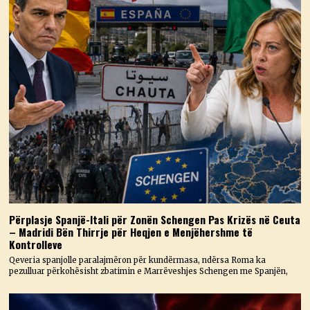
Përplasje Spanjë-Itali për Zonën Schengen Pas Krizës në Ceuta
– Madridi Bën Thirrje për Heqjen e Menjëhershme të
Kontrolleve
Qeveria spanjolle paralajmëron për kundërmasa, ndërsa Roma ka
pezulluar përkohësisht zbatimin e Marrëveshjes Schengen me Spanjën,