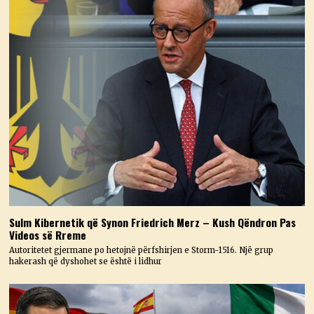
Sulm Kibernetik që Synon Friedrich Merz – Kush Qëndron Pas
Videos së Rreme
Autoritetet gjermane po hetojnë përfshirjen e Storm-1516. Një grup
hakerash që dyshohet se është i lidhur