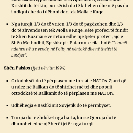
Krishtit do të ikin, por sërish do të kthehen dhe më pas do
i ndiqni dhe do i dëboni deri tek Molla e Kuqe.
Nga turqit, 1/3 do të vriten, 1/3 do të pagëzohen dhe 1/3
do të zhvendosen tek Molla e Kuqe. Këtë profeci të fundit
të Shën Kozmai e vërteton edhe një tjetër profeci, ajo e
Shën Methodhit, Epishkopi i Pataron, e cila thotë:
“Islamët
ndahen në tre vende, në Polis, në nëntokë dhe në thelësi të
Lindjes”
.
Shën Paisios
(fjeti në vitin 1994)
Ortodoksët do të përplasen me forcat e NATOs. Zjarri që
u ndez në Ballkan do të shtrihet më tej dhe popujt
ortodoksë të Ballkanit do të përplasen me NATOn.
Udhëheqja e Bashkimit Sovjetik do të përmbyset.
Turqia do të zhduket nga harta, kurse Qiproja do të
dhunohet edhe një herë tjetër nga turqit.