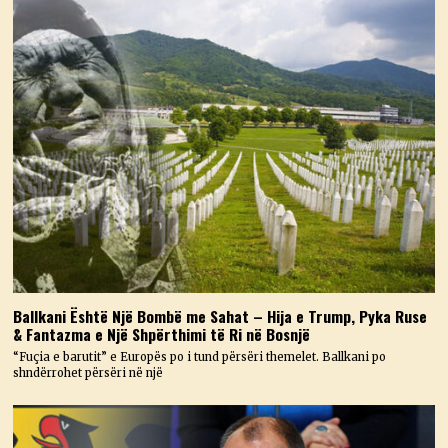
Ballkani Është Një Bombë me Sahat – Hija e Trump, Pyka Ruse
& Fantazma e Një Shpërthimi të Ri në Bosnjë
“Fuçia e barutit” e Europës po i tund përsëri themelet. Ballkani po
shndërrohet përsëri në një