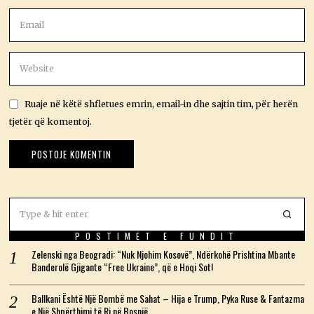
Ruaje në këtë shfletues emrin, email-in dhe sajtin tim, për herën
tjetër që komentoj.
POSTIMET E FUNDIT
Zelenski nga Beogradi: “Nuk Njohim Kosovë”, Ndërkohë Prishtina Mbante
Banderolë Gjigante “Free Ukraine”, që e Hoqi Sot!
Ballkani Është Një Bombë me Sahat – Hija e Trump, Pyka Ruse & Fantazma
e Një Shpërthimi të Ri në Bosnjë