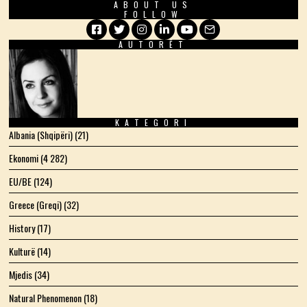
ABOUT US
FOLLOW
AUTORËT
Facebook
Twitter
Instagram
LinkedIn
YouTube
Email
KATEGORI
Albania (Shqipëri)
(21)
Ekonomi
(4 282)
EU/BE
(124)
Greece (Greqi)
(32)
History
(17)
Kulturë
(14)
Mjedis
(34)
Natural Phenomenon
(18)