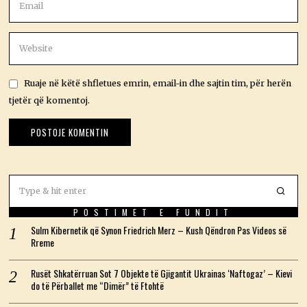
Ruaje në këtë shfletues emrin, email-in dhe sajtin tim, për herën
tjetër që komentoj.
POSTIMET E FUNDIT
Sulm Kibernetik që Synon Friedrich Merz – Kush Qëndron Pas Videos së
Rreme
Rusët Shkatërruan Sot 7 Objekte të Gjigantit Ukrainas ‘Naftogaz’ – Kievi
do të Përballet me “Dimër” të Ftohtë