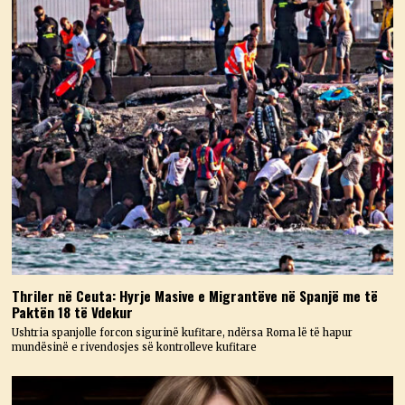
Thriler në Ceuta: Hyrje Masive e Migrantëve në Spanjë me të
Paktën 18 të Vdekur
Ushtria spanjolle forcon sigurinë kufitare, ndërsa Roma lë të hapur
mundësinë e rivendosjes së kontrolleve kufitare