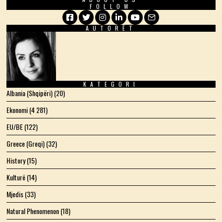
FOLLOW
AUTORËT
Facebook
Twitter
Instagram
LinkedIn
YouTube
Email
KATEGORI
Albania (Shqipëri)
(20)
Ekonomi
(4 281)
EU/BE
(122)
Greece (Greqi)
(32)
History
(15)
Kulturë
(14)
Mjedis
(33)
Natural Phenomenon
(18)