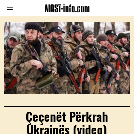
Çeçenët Përkrah
Ukrainës (video)