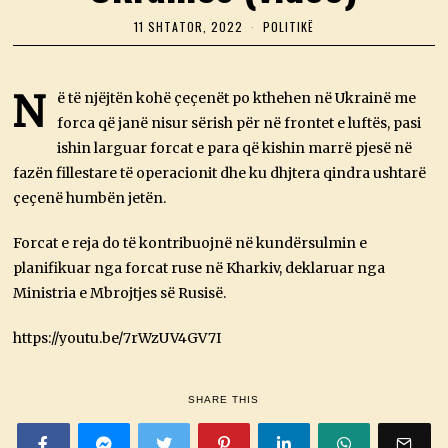
11 SHTATOR, 2022
1
POLITIKË
1
S
H
T
N
ë të njëjtën kohë çeçenët po kthehen në Ukrainë me
A
forca që janë nisur sërish për në frontet e luftës, pasi
T
O
ishin larguar forcat e para që kishin marrë pjesë në
R
,
fazën fillestare të operacionit dhe ku dhjtera qindra ushtarë
2
çeçenë humbën jetën.
0
2
2
Forcat e reja do të kontribuojnë në kundërsulmin e
planifikuar nga forcat ruse në Kharkiv, deklaruar nga
Ministria e Mbrojtjes së Rusisë.
https://youtu.be/7rWzUV4GV7I
SHARE THIS