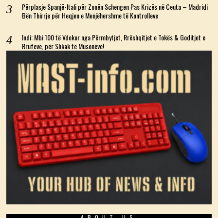
Përplasje Spanjë-Itali për Zonën Schengen Pas Krizës në Ceuta – Madridi
Bën Thirrje për Heqjen e Menjëhershme të Kontrolleve
Indi: Mbi 100 të Vdekur nga Përmbytjet, Rrëshqitjet e Tokës & Goditjet e
Rrufeve, për Shkak të Musoneve!
ABOUT US