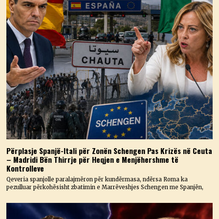
Përplasje Spanjë-Itali për Zonën Schengen Pas Krizës në Ceuta
– Madridi Bën Thirrje për Heqjen e Menjëhershme të
Kontrolleve
Qeveria spanjolle paralajmëron për kundërmasa, ndërsa Roma ka
pezulluar përkohësisht zbatimin e Marrëveshjes Schengen me Spanjën,