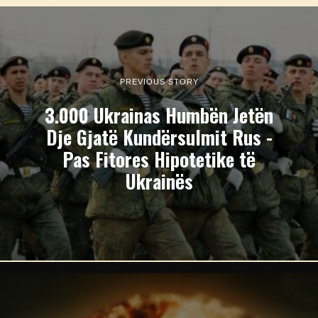
PREVIOUS STORY
3.000 Ukrainas Humbën Jetën
Dje Gjatë Kundërsulmit Rus -
Pas Fitores Hipotetike të
Ukrainës