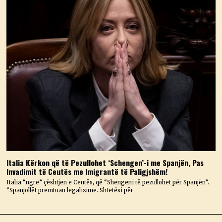
Italia Kërkon që të Pezullohet ‘Schengen’-i me Spanjën, Pas
Invadimit të Ceutës me Imigrantë të Paligjshëm!
Italia “ngre” çështjen e Ceutës, që “Shengeni të pezullohet për Spanjën”.
“Spanjollët premtuan legalizime. Shtetësi për