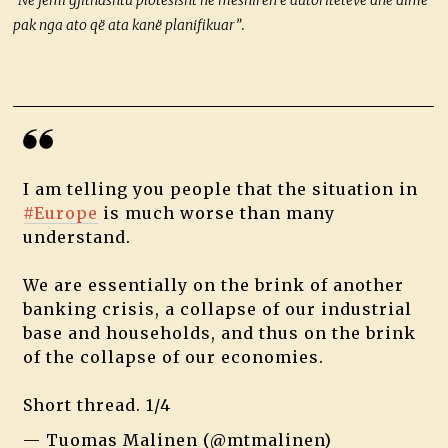
“Ne jemi gjithashtu plotësisht në mëshirën e autoriteteve dhe dimë
pak nga ato që ata kanë planifikuar”
.
I am telling you people that the situation in
#Europe
is much worse than many
understand.
We are essentially on the brink of another
banking crisis, a collapse of our industrial
base and households, and thus on the brink
of the collapse of our economies.
Short thread. 1/4
— Tuomas Malinen (@mtmalinen)