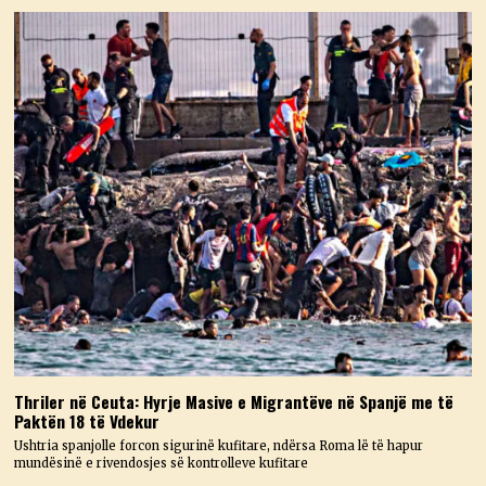
Thriler në Ceuta: Hyrje Masive e Migrantëve në Spanjë me të
Paktën 18 të Vdekur
Ushtria spanjolle forcon sigurinë kufitare, ndërsa Roma lë të hapur
mundësinë e rivendosjes së kontrolleve kufitare