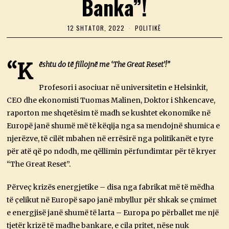
Banka”!
12 SHTATOR, 2022
1
POLITIKË
2
S
H
T
“K
ështu do të fillojnë me ‘The Great Reset’!”
A
T
O
Profesori i asociuar në universitetin e Helsinkit,
R
CEO dhe ekonomisti Tuomas Malinen, Doktor i Shkencave,
,
2
raporton me shqetësim të madh se kushtet ekonomike në
0
Europë janë shumë më të këqija nga sa mendojnë shumica e
2
2
njerëzve, të cilët mbahen në errësirë ​​nga politikanët e tyre
për atë që po ndodh, me qëllimin përfundimtar për të kryer
“The Great Reset”.
Përveç krizës energjetike – disa nga fabrikat më të mëdha
të çelikut në Europë sapo janë mbyllur për shkak se çmimet
e energjisë janë shumë të larta – Europa po përballet me një
tjetër krizë të madhe bankare, e cila pritet, nëse nuk