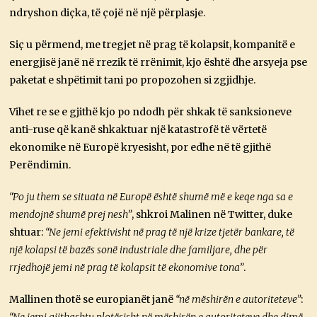
ndryshon diçka, të çojë në një përplasje.
Siç u përmend, me tregjet në prag të kolapsit, kompanitë e
energjisë janë në rrezik të rrënimit, kjo është dhe arsyeja pse
paketat e shpëtimit tani po propozohen si zgjidhje.
Vihet re se e gjithë kjo po ndodh për shkak të sanksioneve
anti-ruse që kanë shkaktuar një katastrofë të vërtetë
ekonomike në Europë kryesisht, por edhe në të gjithë
Perëndimin.
“Po ju them se situata në Europë është shumë më e keqe nga sa e
mendojnë shumë prej nesh”
, shkroi Malinen në Twitter, duke
shtuar:
“Ne jemi efektivisht në prag të një krize tjetër bankare, të
një kolapsi të bazës sonë industriale dhe familjare, dhe për
rrjedhojë jemi në prag të kolapsit të ekonomive tona”
.
Mallinen thotë se europianët janë
“në mëshirën e autoriteteve”
: