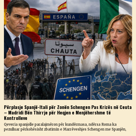
Përplasje Spanjë-Itali për Zonën Schengen Pas Krizës në Ceuta
– Madridi Bën Thirrje për Heqjen e Menjëhershme të
Kontrolleve
Qeveria spanjolle paralajmëron për kundërmasa, ndërsa Roma ka
pezulluar përkohësisht zbatimin e Marrëveshjes Schengen me Spanjën,