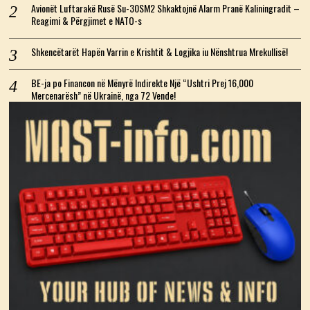
Avionët Luftarakë Rusë Su-30SM2 Shkaktojnë Alarm Pranë Kaliningradit –
Reagimi & Përgjimet e NATO-s
Shkencëtarët Hapën Varrin e Krishtit & Logjika iu Nënshtrua Mrekullisë!
BE-ja po Financon në Mënyrë Indirekte Një “Ushtri Prej 16,000
Mercenarësh” në Ukrainë, nga 72 Vende!