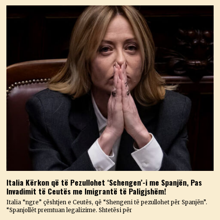
Italia Kërkon që të Pezullohet ‘Schengen’-i me Spanjën, Pas
Invadimit të Ceutës me Imigrantë të Paligjshëm!
Italia “ngre” çështjen e Ceutës, që “Shengeni të pezullohet për Spanjën”.
“Spanjollët premtuan legalizime. Shtetësi për