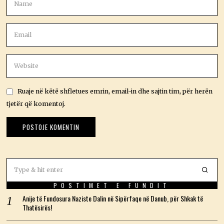
Ruaje në këtë shfletues emrin, email-in dhe sajtin tim, për herën
tjetër që komentoj.
POSTIMET E FUNDIT
Anije të Fundosura Naziste Dalin në Sipërfaqe në Danub, për Shkak të
Thatësirës!