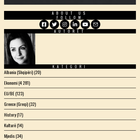
ABOUT US
FOLLOW
AUTORËT
Facebook
Twitter
Instagram
LinkedIn
YouTube
Email
KATEGORI
Albania (Shqipëri)
(20)
Ekonomi
(4 281)
EU/BE
(123)
Greece (Greqi)
(32)
History
(17)
Kulturë
(14)
Mjedis
(34)