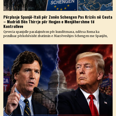
Përplasje Spanjë-Itali për Zonën Schengen Pas Krizës në Ceuta
– Madridi Bën Thirrje për Heqjen e Menjëhershme të
Kontrolleve
Qeveria spanjolle paralajmëron për kundërmasa, ndërsa Roma ka
pezulluar përkohësisht zbatimin e Marrëveshjes Schengen me Spanjën,