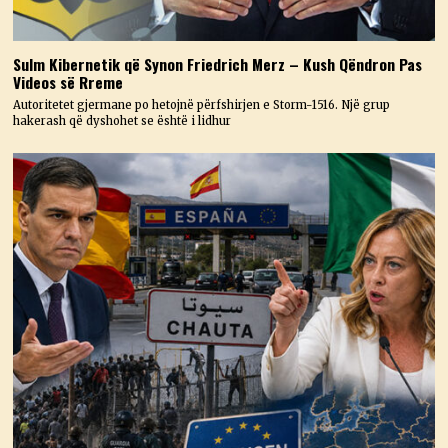
Sulm Kibernetik që Synon Friedrich Merz – Kush Qëndron Pas
Videos së Rreme
Autoritetet gjermane po hetojnë përfshirjen e Storm-1516. Një grup
hakerash që dyshohet se është i lidhur