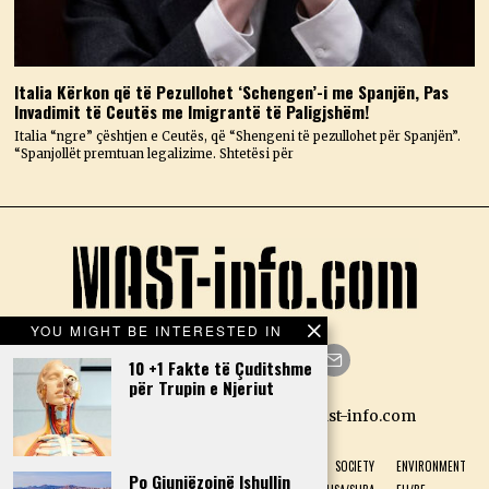
Italia Kërkon që të Pezullohet ‘Schengen’-i me Spanjën, Pas
Invadimit të Ceutës me Imigrantë të Paligjshëm!
Italia “ngre” çështjen e Ceutës, që “Shengeni të pezullohet për Spanjën”.
“Spanjollët premtuan legalizime. Shtetësi për
YOU MIGHT BE INTERESTED IN
10 +1 Fakte të Çuditshme
për Trupin e Njeriut
Facebook
Twitter
Instagram
LinkedIn
YouTube
Email
Designed by N.D. — Copyright Mast-info.com
HOME
POLITICS
ECONOMY
CULTURE
HISTORY
SOCIETY
ENVIRONMENT
Po Gjunjëzojnë Ishullin