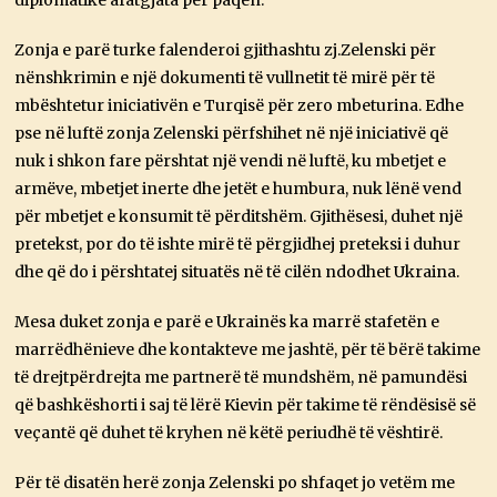
diplomatike afatgjata për paqen.
Zonja e parë turke falenderoi gjithashtu zj.Zelenski për
nënshkrimin e një dokumenti të vullnetit të mirë për të
mbështetur iniciativën e Turqisë për zero mbeturina. Edhe
pse në luftë zonja Zelenski përfshihet në një iniciativë që
nuk i shkon fare përshtat një vendi në luftë, ku mbetjet e
armëve, mbetjet inerte dhe jetët e humbura, nuk lënë vend
për mbetjet e konsumit të përditshëm. Gjithësesi, duhet një
pretekst, por do të ishte mirë të përgjidhej preteksi i duhur
dhe që do i përshtatej situatës në të cilën ndodhet Ukraina.
Mesa duket zonja e parë e Ukrainës ka marrë stafetën e
marrëdhënieve dhe kontakteve me jashtë, për të bërë takime
të drejtpërdrejta me partnerë të mundshëm, në pamundësi
që bashkëshorti i saj të lërë Kievin për takime të rëndësisë së
veçantë që duhet të kryhen në këtë periudhë të vështirë.
Për të disatën herë zonja Zelenski po shfaqet jo vetëm me