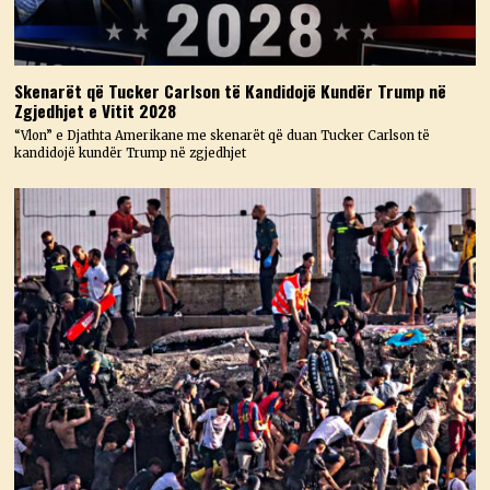
Skenarët që Tucker Carlson të Kandidojë Kundër Trump në
Zgjedhjet e Vitit 2028
“Vlon” e Djathta Amerikane me skenarët që duan Tucker Carlson të
kandidojë kundër Trump në zgjedhjet