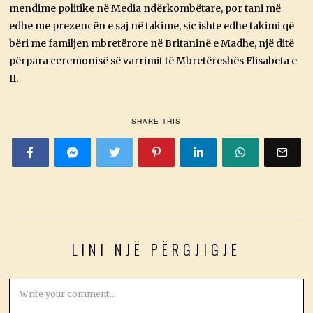
mendime politike në Media ndërkombëtare, por tani më
edhe me prezencën e saj në takime, siç ishte edhe takimi që
bëri me familjen mbretërore në Britaninë e Madhe, një ditë
përpara ceremonisë së varrimit të Mbretëreshës Elisabeta e
II.
SHARE THIS
LINI NJË PËRGJIGJE