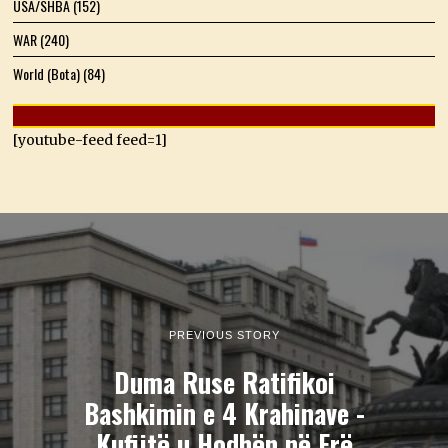
USA/SHBA
(152)
WAR
(240)
World (Bota)
(84)
[youtube-feed feed=1]
PREVIOUS STORY
Duma Ruse Ratifikoi
Bashkimin e 4 Krahinave -
Kufijtë u Hodhën në Erë