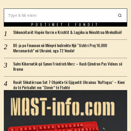
POSTIMET E FUNDIT
Shkencëtarët Hapën Varrin e Krishtit & Logjika iu Nënshtrua Mrekullisë!
BE-ja po Financon në Mënyrë Indirekte Një “Ushtri Prej 16,000
Mercenarësh” në Ukrainë, nga 72 Vende!
Sulm Kibernetik që Synon Friedrich Merz – Kush Qëndron Pas Videos së
Rreme
Rusët Shkatërruan Sot 7 Objekte të Gjigantit Ukrainas ‘Naftogaz’ – Kievi
do të Përballet me “Dimër” të Ftohtë