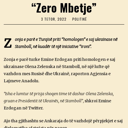
“Zero Mbetje”
3 TETOR, 2022
3
POLITIKË
T
E
T
O
Z
onja e parë e Turqisë priti “homologen” e saj ukrainase në
R
Stamboll, në kuadër të një iniciative “ironi”.
,
2
0
Zonja e parë turke Emine Erdogan priti homologen e saj
2
2
ukrainase Olena Zelenska në Stamboll, në një lufte që
vazhdon mes Rusisë dhe Ukrainë, raporton Agjensia e
Lajmeve Anadolu.
“Isha e lumtur të prisja shoqen time të dashur Olena Zelenska,
gruan e Presidentit të Ukrainës, në Stamboll”
, shkroi Emine
Erdogan në Twitter.
Ajo tha gjithashtu se Ankaraja do të vazhdojë përpjekjet e saj