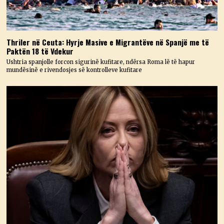
Thriler në Ceuta: Hyrje Masive e Migrantëve në Spanjë me të
Paktën 18 të Vdekur
Ushtria spanjolle forcon sigurinë kufitare, ndërsa Roma lë të hapur
mundësinë e rivendosjes së kontrolleve kufitare