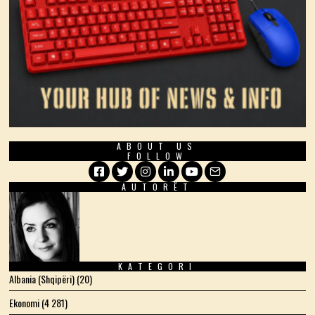
ABOUT US
FOLLOW
AUTORËT
Facebook
Twitter
Instagram
LinkedIn
YouTube
Email
KATEGORI
Albania (Shqipëri)
(20)
Ekonomi
(4 281)