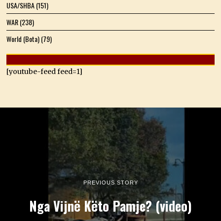
USA/SHBA
(151)
WAR
(238)
World (Bota)
(79)
[youtube-feed feed=1]
PREVIOUS STORY
Nga Vijnë Këto Pamje? (video)