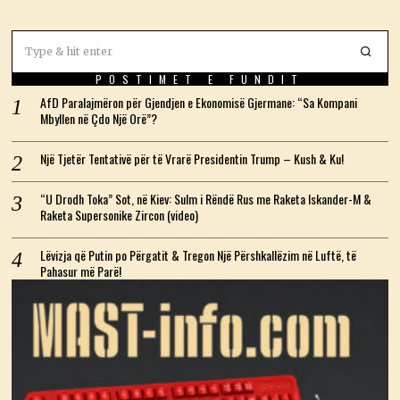
POSTIMET E FUNDIT
AfD Paralajmëron për Gjendjen e Ekonomisë Gjermane: “Sa Kompani
Mbyllen në Çdo Një Orë”?
Një Tjetër Tentativë për të Vrarë Presidentin Trump – Kush & Ku!
“U Drodh Toka” Sot, në Kiev: Sulm i Rëndë Rus me Raketa Iskander-M &
Raketa Supersonike Zircon (video)
Lëvizja që Putin po Përgatit & Tregon Një Përshkallëzim në Luftë, të
Pahasur më Parë!