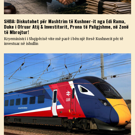
SHBA: Diskutohet për Mashtrim të Kushner-it nga Edi Rama,
Duke i Ofruar Atij & Investitorit, Prona të Paligjshme, në Zonë
të Mbrojtur!
Kryeministri i Shqipërisë vite më parë i bën një ftesë Kushnerit për të
investuar në ishullin