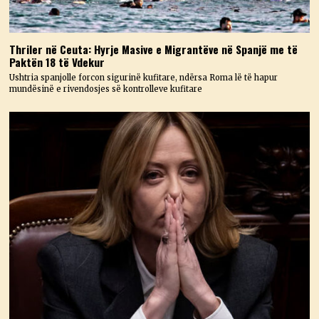
Thriler në Ceuta: Hyrje Masive e Migrantëve në Spanjë me të
Paktën 18 të Vdekur
Ushtria spanjolle forcon sigurinë kufitare, ndërsa Roma lë të hapur
mundësinë e rivendosjes së kontrolleve kufitare