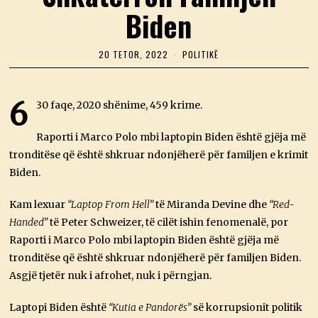
Biden
20 TETOR, 2022
2
POLITIKË
0
T
E
T
6
30 faqe, 2020 shënime, 459 krime.
O
R
,
Raporti i Marco Polo mbi laptopin Biden është gjëja më
2
tronditëse që është shkruar ndonjëherë për familjen e krimit
0
2
Biden.
2
Kam lexuar
“Laptop From Hell”
të Miranda Devine dhe
“Red-
Handed”
të Peter Schweizer, të cilët ishin fenomenalë, por
Raporti i Marco Polo mbi laptopin Biden është gjëja më
tronditëse që është shkruar ndonjëherë për familjen Biden.
Asgjë tjetër nuk i afrohet, nuk i përngjan.
Laptopi Biden është
“Kutia e Pandorës”
së korrupsionit politik