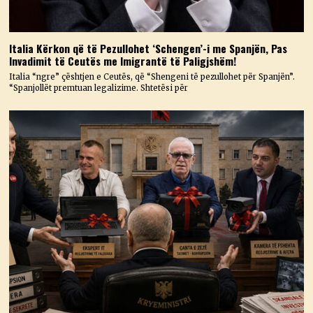
Italia Kërkon që të Pezullohet ‘Schengen’-i me Spanjën, Pas
Invadimit të Ceutës me Imigrantë të Paligjshëm!
Italia “ngre” çështjen e Ceutës, që “Shengeni të pezullohet për Spanjën”.
“Spanjollët premtuan legalizime. Shtetësi për