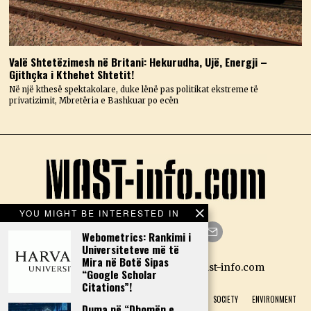
Valë Shtetëzimesh në Britani: Hekurudha, Ujë, Energji –
Gjithçka i Kthehet Shtetit!
Në një kthesë spektakolare, duke lënë pas politikat ekstreme të
privatizimit, Mbretëria e Bashkuar po ecën
YOU MIGHT BE INTERESTED IN
Webometrics: Rankimi i
Universiteteve më të
Facebook
Twitter
Instagram
LinkedIn
YouTube
Email
Mira në Botë Sipas
Designed by N.D. — Copyright Mast-info.com
“Google Scholar
Citations”!
HOME
POLITICS
ECONOMY
CULTURE
HISTORY
SOCIETY
ENVIRONMENT
Duma në “Dhomën e