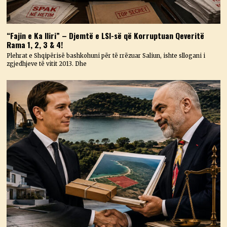
“Fajin e Ka Iliri” – Djemtë e LSI-së që Korruptuan Qeveritë
Rama 1, 2, 3 & 4!
Plehrat e Shqipërisë bashkohuni për të rrëzuar Saliun, ishte sllogani i
zgjedhjeve të vitit 2013. Dhe