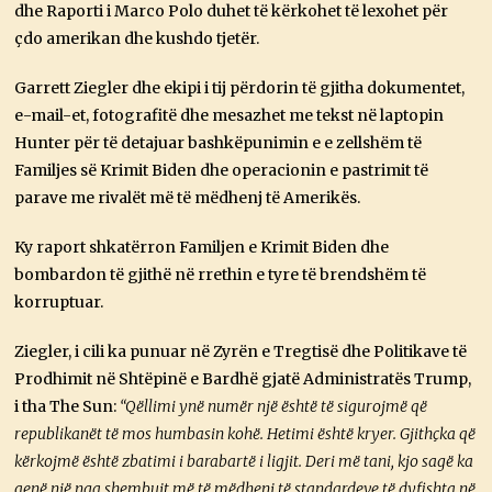
dhe Raporti i Marco Polo duhet të kërkohet të lexohet për
çdo amerikan dhe kushdo tjetër.
Garrett Ziegler dhe ekipi i tij përdorin të gjitha dokumentet,
e-mail-et, fotografitë dhe mesazhet me tekst në laptopin
Hunter për të detajuar bashkëpunimin e e zellshëm të
Familjes së Krimit Biden dhe operacionin e pastrimit të
parave me rivalët më të mëdhenj të Amerikës.
Ky raport shkatërron Familjen e Krimit Biden dhe
bombardon të gjithë në rrethin e tyre të brendshëm të
korruptuar.
Ziegler, i cili ka punuar në Zyrën e Tregtisë dhe Politikave të
Prodhimit në Shtëpinë e Bardhë gjatë Administratës Trump,
i tha The Sun:
“Qëllimi ynë numër një është të sigurojmë që
republikanët të mos humbasin kohë. Hetimi është kryer. Gjithçka që
kërkojmë është zbatimi i barabartë i ligjit.
Deri më tani, kjo sagë ka
qenë një nga shembujt më të mëdhenj të standardeve të dyfishta në