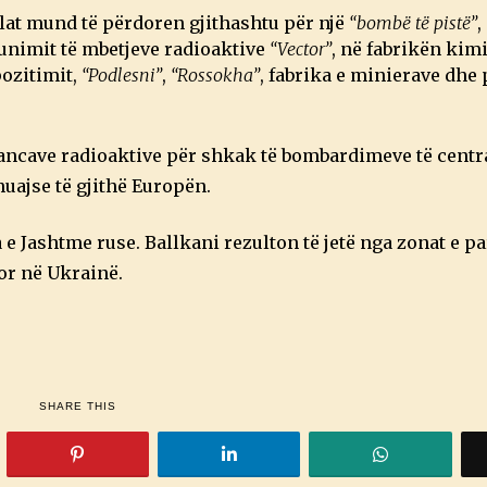
lat mund të përdoren gjithashtu për një
“bombë të pistë”
,
unimit të mbetjeve radioaktive
“Vector”
, në fabrikën kim
pozitimit,
“Podlesni”
,
“Rossokha”
, fabrika e minierave dhe
tancave radioaktive për shkak të bombardimeve të centra
uajse të gjithë Europën.
e Jashtme ruse. Ballkani rezulton të jetë nga zonat e pa
or në Ukrainë.
SHARE THIS