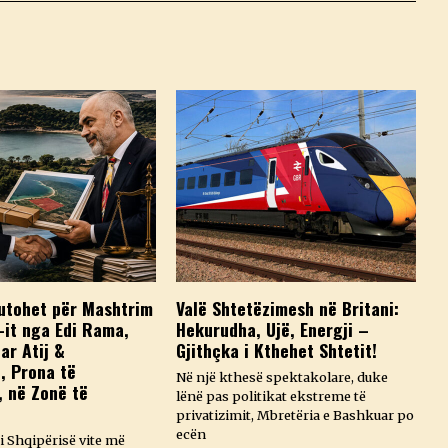
utohet për Mashtrim
Valë Shtetëzimesh në Britani:
-it nga Edi Rama,
Hekurudha, Ujë, Energji –
ar Atij &
Gjithçka i Kthehet Shtetit!
t, Prona të
Në një kthesë spektakolare, duke
, në Zonë të
lënë pas politikat ekstreme të
privatizimit, Mbretëria e Bashkuar po
ecën
i Shqipërisë vite më