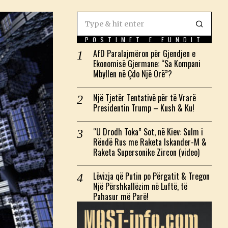
POSTIMET E FUNDIT
AfD Paralajmëron për Gjendjen e
Ekonomisë Gjermane: “Sa Kompani
Mbyllen në Çdo Një Orë”?
Një Tjetër Tentativë për të Vrarë
Presidentin Trump – Kush & Ku!
“U Drodh Toka” Sot, në Kiev: Sulm i
Rëndë Rus me Raketa Iskander-M &
Raketa Supersonike Zircon (video)
Lëvizja që Putin po Përgatit & Tregon
Një Përshkallëzim në Luftë, të
Pahasur më Parë!