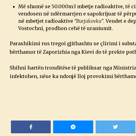
Më shumë se 50.000m3 mbetje radioaktive, të ci
vendosen në ndërmarrjen e sapokrijuar të përp
në mbetjet radioaktive
“Burjakovka”
. Vendet e de
Vostochni, prodhon cehë të uraniumit.
Parashikimi rus tregoi gjithashtu se çlirimi i subs
bërthamor të Zaporizhia nga Kievi do të prekte poth
Shihni hartën tronditëse të publikuar nga Ministria 
infektohen, nëse ka ndonjë lloj provokimi bërtham