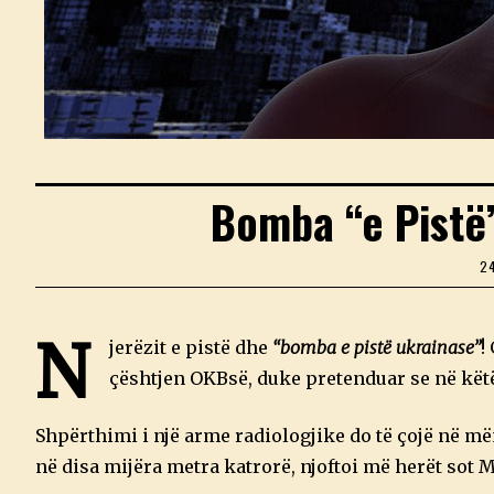
Bomba “e Pistë
2
N
jerëzit e pistë dhe
“bomba e pistë ukrainase”
!
çështjen OKBsë, duke pretenduar se në këtë
Shpërthimi i një arme radiologjike do të çojë në m
në disa mijëra metra katrorë, njoftoi më herët sot M