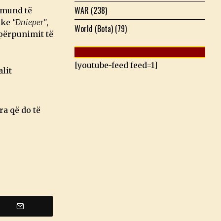
WAR
(238)
 mund të
ike
“Dnieper”
,
World (Bota)
(79)
 përpunimit të
[youtube-feed feed=1]
lit
ra që do të