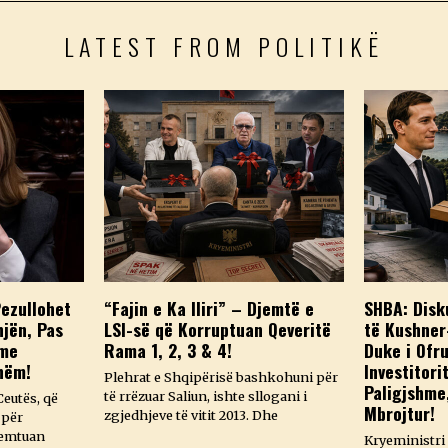
LATEST FROM POLITIKË
Pezullohet
“Fajin e Ka Iliri” – Djemtë e
SHBA: Disk
njën, Pas
LSI-së që Korruptuan Qeveritë
të Kushner
 me
Rama 1, 2, 3 & 4!
Duke i Ofru
hëm!
Investitori
Plehrat e Shqipërisë bashkohuni për
Paligjshme
të rrëzuar Saliun, ishte sllogani i
Ceutës, që
Mbrojtur!
zgjedhjeve të vitit 2013. Dhe
 për
remtuan
Kryeministri 