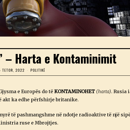
” – Harta e Kontaminimit
4 TETOR, 2022
2
POLITIKË
4
T
E
T
 Gjysma e Europës do të
KONTAMINOHET
(harta)
. Rusia 
O
R
 akt ka edhe përfshirje britanike.
,
2
0
ënyrë të pashmangshme në ndotje radioaktive të një sipë
2
2
inistria ruse e Mbrojtjes.