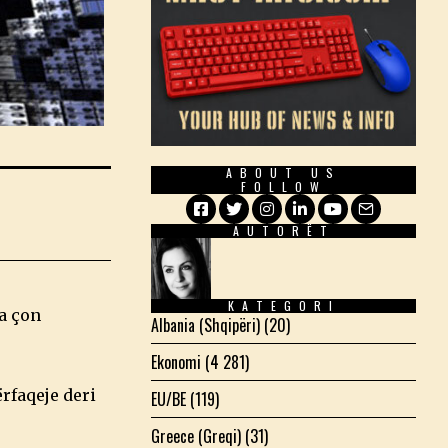
ABOUT US
FOLLOW
AUTORËT
Facebook
Twitter
Instagram
LinkedIn
YouTube
Email
KATEGORI
ia çon
Albania (Shqipëri)
(20)
Ekonomi
(4 281)
rfaqeje deri
EU/BE
(119)
Greece (Greqi)
(31)