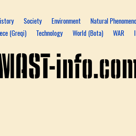
istory
Society
Environment
Natural Phenomen
ece (Greqi)
Technology
World (Bota)
WAR