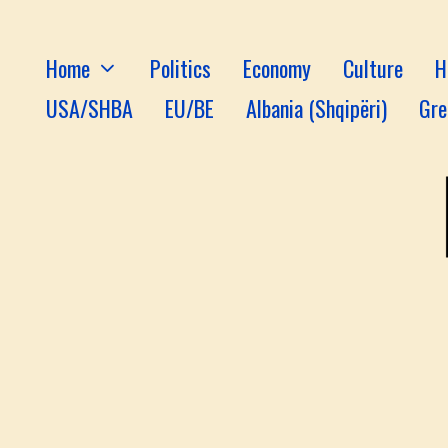
Home
Politics
Economy
Culture
H
USA/SHBA
EU/BE
Albania (Shqipëri)
Gre