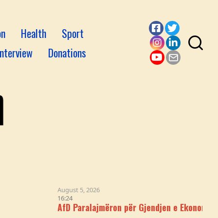
on
Health
Sport
Facebook
Twitter
Interview
Donations
Instagram
LinkedI
YouTube
Email
August 5, 2026
16:24
AfD Paralajmëron për Gjendjen e Ekonomisë Gjermane: 