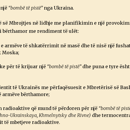
 një
“bombë të pistë”
nga Ukraina.
ë së Mbrojtjes në lidhje me planifikimin e një provokim
i bërthamor me rendiment të ulët:
e armëve të shkatërrimit në masë dhe të nisë një fushatë
k Moska;
e për të krijuar një
“bombë të pistë”
dhe puna e tyre ësht
dentit të Ukrainës me përfaqësuesit e Mbretërisë së Ba
së armëve bërthamore;
 radioaktive që mund të përdoren për një
“bombë të pist
hno-Ukrainskaya, Khmelnytsky dhe Rivne)
dhe termocentra
it të mbetjeve radioaktive.