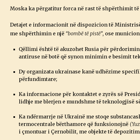
Moska ka përgatitur forca në rast të shpërthimit të
Detajet e informacionit në dispozicion të Ministris
me shpërthimin e një
“bombë të pistë”
, ose municion
Qëllimi është të akuzohet Rusia për përdorimin 
antiruse në botë që synon minimin e besimit te
Dy organizata ukrainase kanë udhëzime specifik
përfundimtare;
Ka informacione për kontaktet e zyrës së Presi
lidhje me blerjen e mundshme të teknologjisë 
Ka ndërmarrje në Ukrainë me stoqe substancash
termocentrale bërthamore që funksionojnë
(Yuz
i çmontuar i Çernobilit, me objekte të depozitim