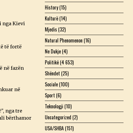
History
(15)
Kulturë
(14)
i nga Kievi
Mjedis
(32)
Natural Phenomenon
(16)
 të fortë
Ne Dukje
(4)
Politikë
(4 653)
ë në fazën
Shëndet
(25)
Sociale
(100)
shkuar në
Sport
(6)
Teknologji
(10)
ë”
, nga tre
Uncategorized
(2)
li bërthamor
USA/SHBA
(151)