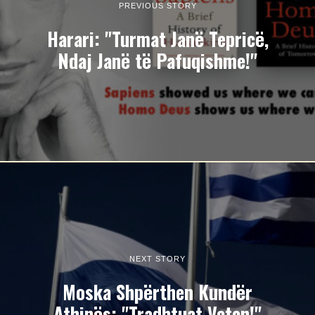
PREVIOUS STORY
Harari: "Turmat Janë Tepricë,
Ndaj Janë të Pafuqishme!"
NEXT STORY
Moska Shpërthen Kundër
Athinës: "Tradhtuat Veten!"