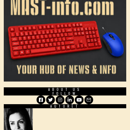
ABOUT US
FOLLOW
AUTORËT
Facebook
Twitter
Instagram
LinkedIn
YouTube
Email