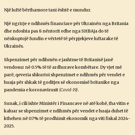
Një luftë bërthamore tani është e mundur.
Një ngrirje e ndihmës financiare për Ukrainën nga Britania
dhe ndoshta pas 8 nëntorit edhe nga SHBAja do të
nënkuptojë fundin e vërtetë të përpjekjeve luftarake të
Ukrainës.
Shpenzimet për ndihmën e jashtme të Britanisë janë
vendosur në 0.5% të të ardhurave kombëtare. Dy vjet më
parë, qeveria shkurtoi shpenzimet e ndihmës për vendet e
huaja për shkak të goditjes së ekonomisë britanike nga
pandemia e koronavirusit
(Covid-19)
.
Sunak, i cili ishte Ministër i Financave në atë kohë, tha vitin e
kaluar se shpenzimet e ndihmës për vendet e huaja duhet të
kthehen në 0.7% të prodhimit ekonomik nga viti fiskal 2024-
2025.