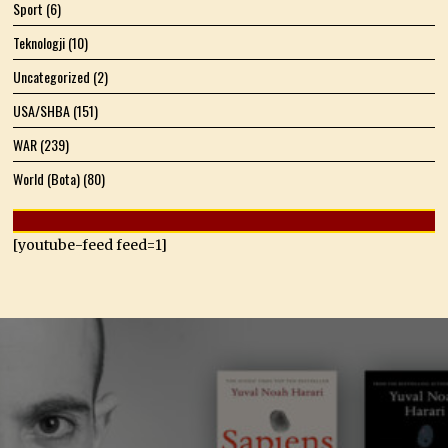
Sport
(6)
Teknologji
(10)
Uncategorized
(2)
USA/SHBA
(151)
WAR
(239)
World (Bota)
(80)
[youtube-feed feed=1]