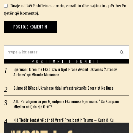
Ruaje në këtë shfletues emrin, email-in dhe sajtin tim, për herën
tjetër që komentoj.
POSTIMET E FUNDIT
Gjermani: Dron me Eksploziv u Gjet Pranë Avionit Ukrainas ‘Antonov
Airlines’ që Mbante Municione
Sulme të Rënda Ukrainase Ndaj Infrastrukturës Energjetike Ruse
AfD Paralajmëron për Gjendjen e Ekonomisë Gjermane: “Sa Kompani
Mbyllen në Çdo Një Orë”?
Një Tjetër Tentativë për të Vrarë Presidentin Trump – Kush & Ku!