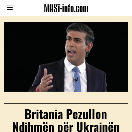
Britania Pezullon
Ndihmën për Ukrainën