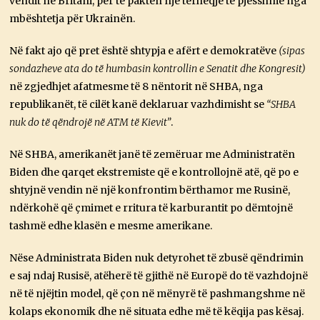
vendit në Britani, për të paktën një tërheqje të pjesshme nga
mbështetja për Ukrainën.
Në fakt ajo që pret është shtypja e afërt e demokratëve
(sipas
sondazheve ata do të humbasin kontrollin e Senatit dhe Kongresit)
në zgjedhjet afatmesme të 8 nëntorit në SHBA, nga
republikanët, të cilët kanë deklaruar vazhdimisht se
“SHBA
nuk do të qëndrojë në ATM të Kievit”
.
Në SHBA, amerikanët janë të zemëruar me Administratën
Biden dhe qarqet ekstremiste që e kontrollojnë atë, që po e
shtyjnë vendin në një konfrontim bërthamor me Rusinë,
ndërkohë që çmimet e rritura të karburantit po dëmtojnë
tashmë edhe klasën e mesme amerikane.
Nëse Administrata Biden nuk detyrohet të zbusë qëndrimin
e saj ndaj Rusisë, atëherë të gjithë në Europë do të vazhdojnë
në të njëjtin model, që çon në mënyrë të pashmangshme në
kolaps ekonomik dhe në situata edhe më të këqija pas kësaj.