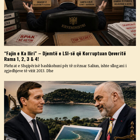
“Fajin e Ka Iliri” – Djemtë e LSI-së që Korruptuan Qeveritë
Rama 1, 2, 3 & 4!
Plehrat e Shqipërisë bashkohuni për të rrëzuar Saliun, ishte sllogani i
zgjedhjeve të vitit 2013. Dhe