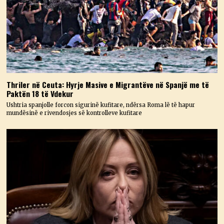
Thriler në Ceuta: Hyrje Masive e Migrantëve në Spanjë me të
Paktën 18 të Vdekur
Ushtria spanjolle forcon sigurinë kufitare, ndërsa Roma lë të hapur
mundësinë e rivendosjes së kontrolleve kufitare