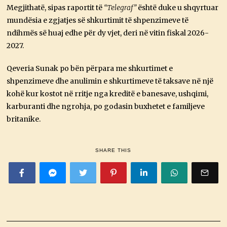
Megjithatë, sipas raportit të
“Telegraf”
është duke u shqyrtuar
mundësia e zgjatjes së shkurtimit të shpenzimeve të
ndihmës së huaj edhe për dy vjet, deri në vitin fiskal 2026-
2027.
Qeveria Sunak po bën përpara me shkurtimet e
shpenzimeve dhe anulimin e shkurtimeve të taksave në një
kohë kur kostot në rritje nga kreditë e banesave, ushqimi,
karburanti dhe ngrohja, po godasin buxhetet e familjeve
britanike.
SHARE THIS