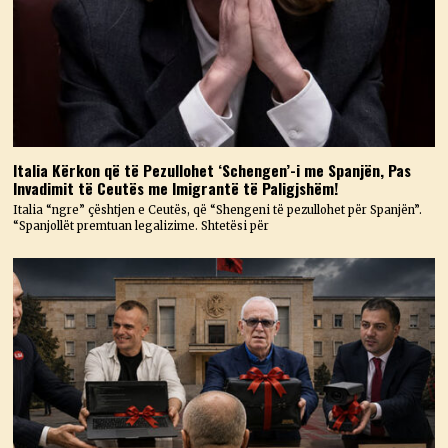
Italia Kërkon që të Pezullohet ‘Schengen’-i me Spanjën, Pas
Invadimit të Ceutës me Imigrantë të Paligjshëm!
Italia “ngre” çështjen e Ceutës, që “Shengeni të pezullohet për Spanjën”.
“Spanjollët premtuan legalizime. Shtetësi për