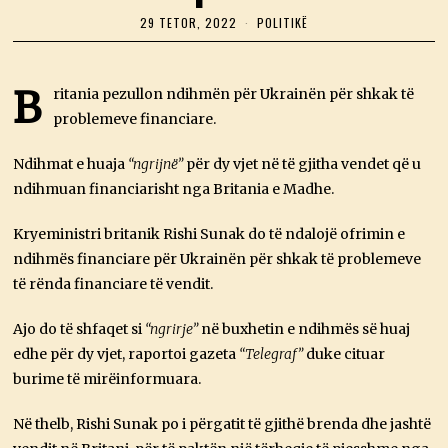
29 TETOR, 2022
2
POLITIKË
9
T
E
T
B
ritania pezullon ndihmën për Ukrainën për shkak të
O
problemeve financiare.
R
,
2
Ndihmat e huaja
“ngrijnë”
për dy vjet në të gjitha vendet që u
0
2
ndihmuan financiarisht nga Britania e Madhe.
2
Kryeministri britanik Rishi Sunak do të ndalojë ofrimin e
ndihmës financiare për Ukrainën për shkak të problemeve
të rënda financiare të vendit.
Ajo do të shfaqet si
“ngrirje”
në buxhetin e ndihmës së huaj
edhe për dy vjet, raportoi gazeta
“Telegraf”
duke cituar
burime të mirëinformuara.
Në thelb, Rishi Sunak po i përgatit të gjithë brenda dhe jashtë