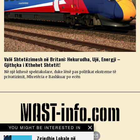
Valë Shtetëzimesh në Britani: Hekurudha, Ujë, Energji –
Gjithçka i Kthehet Shtetit!
Në një kthesë spektakolare, duke lënë pas politikat ekstreme të
privatizimit, Mbretëria e Bashkuar po ecën
YOU MIGHT BE INTERESTED IN
Zgjedhje Lokale në