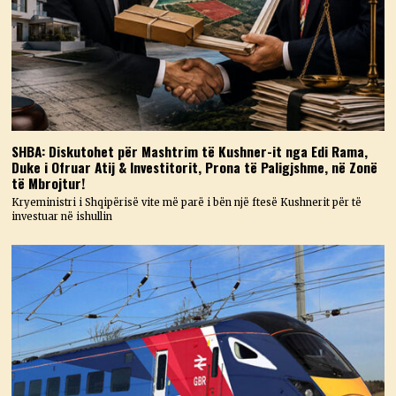
SHBA: Diskutohet për Mashtrim të Kushner-it nga Edi Rama,
Duke i Ofruar Atij & Investitorit, Prona të Paligjshme, në Zonë
të Mbrojtur!
Kryeministri i Shqipërisë vite më parë i bën një ftesë Kushnerit për të
investuar në ishullin