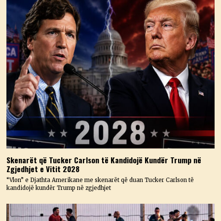
Skenarët që Tucker Carlson të Kandidojë Kundër Trump në
Zgjedhjet e Vitit 2028
“Vlon” e Djathta Amerikane me skenarët që duan Tucker Carlson të
kandidojë kundër Trump në zgjedhjet