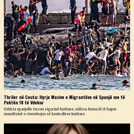
Thriler në Ceuta: Hyrje Masive e Migrantëve në Spanjë me të
Paktën 18 të Vdekur
Ushtria spanjolle forcon sigurinë kufitare, ndërsa Roma lë të hapur
mundësinë e rivendosjes së kontrolleve kufitare