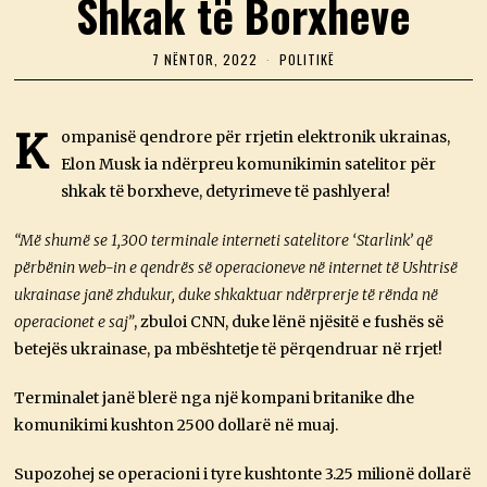
Shkak të Borxheve
7 NËNTOR, 2022
7
POLITIKË
N
Ë
N
T
K
ompanisë qendrore për rrjetin elektronik ukrainas,
O
Elon Musk ia ndërpreu komunikimin satelitor për
R
,
shkak të borxheve, detyrimeve të pashlyera!
2
0
2
“Më shumë se 1,300 terminale interneti satelitore ‘Starlink’ që
2
përbënin web-in e qendrës së operacioneve në internet të Ushtrisë
ukrainase janë zhdukur, duke shkaktuar ndërprerje të rënda në
operacionet e saj”
, zbuloi CNN, duke lënë njësitë e fushës së
betejës ukrainase, pa mbështetje të përqendruar në rrjet!
Terminalet janë blerë nga një kompani britanike dhe
komunikimi kushton 2500 dollarë në muaj.
Supozohej se operacioni i tyre kushtonte 3.25 milionë dollarë