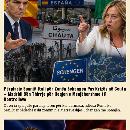
Përplasje Spanjë-Itali për Zonën Schengen Pas Krizës në Ceuta
– Madridi Bën Thirrje për Heqjen e Menjëhershme të
Kontrolleve
Qeveria spanjolle paralajmëron për kundërmasa, ndërsa Roma ka
pezulluar përkohësisht zbatimin e Marrëveshjes Schengen me Spanjën,