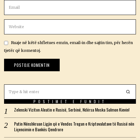
Ruaje në këtë shfletues emrin, email-in dhe sajtin tim, për herën
tjetër që komentoj.
POSTIMET E FUNDIT
Zelenski Viziton Aleatin e Rusisë, Serbinë, Ndërsa Moska Sulmon Kievin!
Putin Nënshkruan Ligjin që e Vendos Tregun e Kriptovalutave të Rusisë nën
Liçencimin e Bankës Qendrore