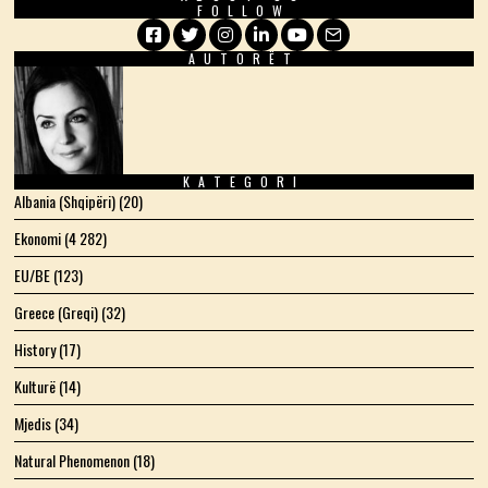
FOLLOW
AUTORËT
Facebook
Twitter
Instagram
LinkedIn
YouTube
Email
KATEGORI
Albania (Shqipëri)
(20)
Ekonomi
(4 282)
EU/BE
(123)
Greece (Greqi)
(32)
History
(17)
Kulturë
(14)
Mjedis
(34)
Natural Phenomenon
(18)