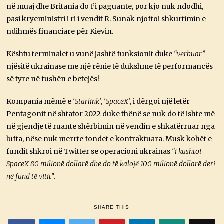
në muaj dhe Britania do t’i paguante, por kjo nuk ndodhi,
pasi kryeministri i ri i vendit R. Sunak njoftoi shkurtimin e
ndihmës financiare për Kievin.
Kështu terminalet u vunë jashtë funksionit duke
“verbuar”
njësitë ukrainase me një rënie të dukshme të performancës
së tyre në fushën e betejës!
Kompania mëmë e
‘Starlink’
,
‘SpaceX’
, i dërgoi një letër
Pentagonit në shtator 2022 duke thënë se nuk do të ishte më
në gjendje të ruante shërbimin në vendin e shkatërruar nga
lufta, nëse nuk merrte fondet e kontraktuara. Musk kohët e
fundit shkroi në Twitter se operacioni ukrainas
“i kushtoi
SpaceX 80 milionë dollarë dhe do të kalojë 100 milionë dollarë deri
në fund të vitit”
.
SHARE THIS