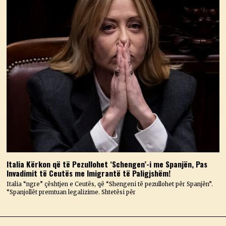
Italia Kërkon që të Pezullohet ‘Schengen’-i me Spanjën, Pas
Invadimit të Ceutës me Imigrantë të Paligjshëm!
Italia “ngre” çështjen e Ceutës, që “Shengeni të pezullohet për Spanjën”.
“Spanjollët premtuan legalizime. Shtetësi për