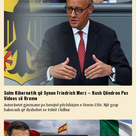
Sulm Kibernetik që Synon Friedrich Merz – Kush Qëndron Pas
Videos së Rreme
Autoritetet gjermane po hetojnë përfshirjen e Storm-1516. Një grup
hakerash që dyshohet se është i lidhur