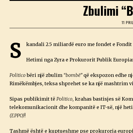
Zbulimi “
11 PRI
S
kandali 2.5 miliardë euro me fondet e Fondi
Hetimi nga Zyra e Prokurorit Publik Europia
Politico
bëri një zbulim
“bombë”
që ekspozon edhe një
Rimëkëmbjes, teksa shprehet se ka një mashtrim vig
Sipas publikimit të
Politico
, krahas bastisjes së Ko
telekomunikacionit dhe kompanitë e IT-së, një het
(EPPO)
!
Tashmë është e kuptueshme pse prokurorja europia