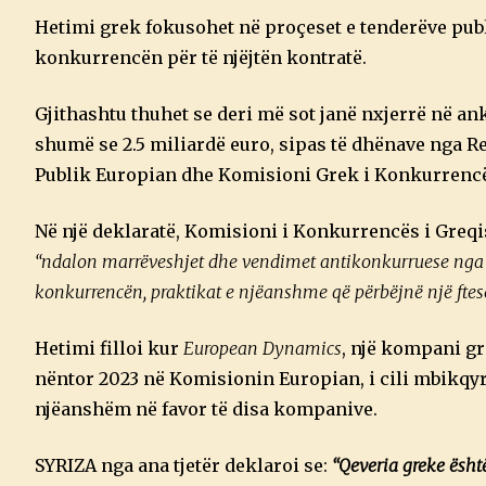
Hetimi grek fokusohet në proçeset e tenderëve pu
konkurrencën për të njëjtën kontratë.
Gjithashtu thuhet se deri më sot janë nxjerrë në a
shumë se 2.5 miliardë euro, sipas të dhënave nga Re
Publik Europian dhe Komisioni Grek i Konkurrencës
Në një deklaratë, Komisioni i Konkurrencës i Greqis
“ndalon marrëveshjet dhe vendimet antikonkurruese nga 
konkurrencën, praktikat e njëanshme që përbëjnë një fte
Hetimi filloi kur
European Dynamics
, një kompani gr
nëntor 2023 në Komisionin Europian, i cili mbikqyr
njëanshëm në favor të disa kompanive.
SYRIZA nga ana tjetër deklaroi se:
“Qeveria greke ësht