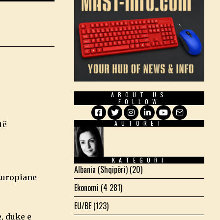
ABOUT US
FOLLOW
AUTORËT
të
Facebook
Twitter
Instagram
LinkedIn
YouTube
Email
KATEGORI
Albania (Shqipëri)
(20)
Europiane
Ekonomi
(4 281)
EU/BE
(123)
, duke e