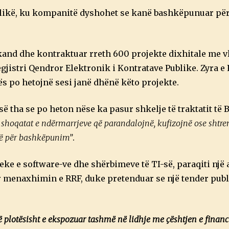
blikë, ku kompanitë dyshohet se kanë bashkëpunuar pë
nkand dhe kontraktuar rreth 600 projekte dixhitale me 
gjistri Qendror Elektronik i Kontratave Publike. Zyra e
 po hetojnë sesi janë dhënë këto projekte.
ë tha se po heton nëse ka pasur shkelje të traktatit të 
shoqatat e ndërmarrjeve që parandalojnë, kufizojnë ose shtr
së për bashkëpunim”
.
eke e software-ve dhe shërbimeve të TI-së, paraqiti një
 menaxhimin e RRF, duke pretenduar se një tender publi
ë plotësisht e ekspozuar tashmë në lidhje me çështjen e financ