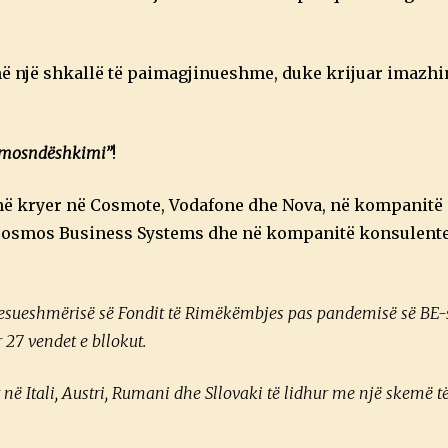
ë një shkallë të paimagjinueshme, duke krijuar imazhin
ë mosndëshkimi”
!
anë kryer në Cosmote, Vodafone dhe Nova, në kompanitë e
, Cosmos Business Systems dhe në kompanitë konsulent
 besueshmërisë së Fondit të Rimëkëmbjes pas pandemisë së BE-së
r 27 vendet e bllokut.
 në Itali, Austri, Rumani dhe Sllovaki të lidhur me një skemë t