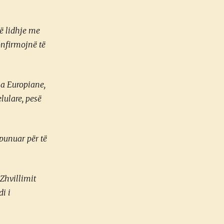
në lidhje me
onfirmojnë të
a Europiane,
lulare, pesë
punuar për të
 Zhvillimit
i i