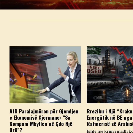
AfD Paralajmëron për Gjendjen
Rreziku i Një “Kraku
e Ekonomisë Gjermane: “Sa
Energjitik në BE nga
Kompani Mbyllen në Çdo Një
Rafinerisë së Arabis
Orë”?
Ishte një krim i madh k