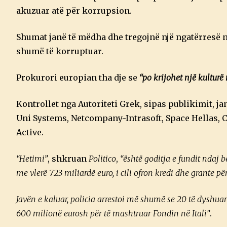
akuzuar atë për korrupsion.
Shumat janë të mëdha dhe tregojnë një ngatërresë n
shumë të korruptuar.
Prokurori europian tha dje se
“po krijohet një kultur
Kontrollet nga Autoriteti Grek, sipas publikimit, j
Uni Systems, Netcompany-Intrasoft, Space Hellas
Active.
“Hetimi”
, shkruan
Politico
,
“është goditja e fundit ndaj
me vlerë 723 miliardë euro, i cili ofron kredi dhe grante pë
Javën e kaluar, policia arrestoi më shumë se 20 të dyshuar
600 milionë eurosh për të mashtruar Fondin në Itali”
.