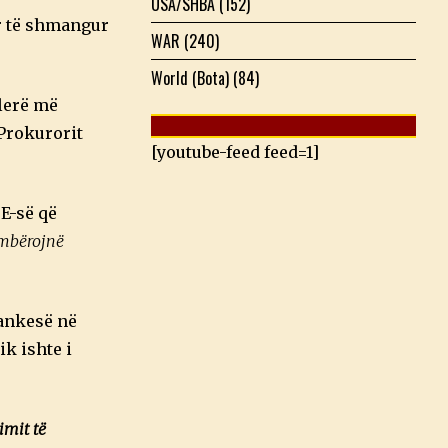
USA/SHBA
(152)
r të shmangur
WAR
(240)
World (Bota)
(84)
vlerë më
 Prokurorit
[youtube-feed feed=1]
BE-së që
embërojnë
 ankesë në
k ishte i
imit të