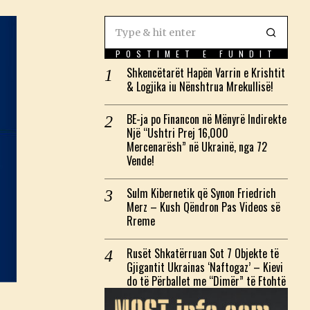
POSTIMET E FUNDIT
Shkencëtarët Hapën Varrin e Krishtit
& Logjika iu Nënshtrua Mrekullisë!
BE-ja po Financon në Mënyrë Indirekte
Një “Ushtri Prej 16,000
Mercenarësh” në Ukrainë, nga 72
Vende!
Sulm Kibernetik që Synon Friedrich
Merz – Kush Qëndron Pas Videos së
Rreme
Rusët Shkatërruan Sot 7 Objekte të
Gjigantit Ukrainas ‘Naftogaz’ – Kievi
do të Përballet me “Dimër” të Ftohtë