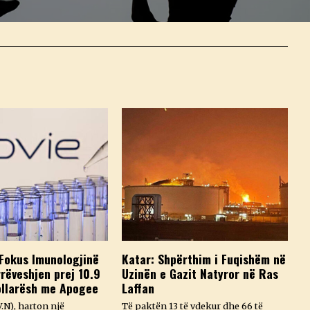
Fokus Imunologjinë
Katar: Shpërthim i Fuqishëm në
rëveshjen prej 10.9
Uzinën e Gazit Natyror në Ras
ollarësh me Apogee
Laffan
.N), harton një
Të paktën 13 të vdekur dhe 66 të