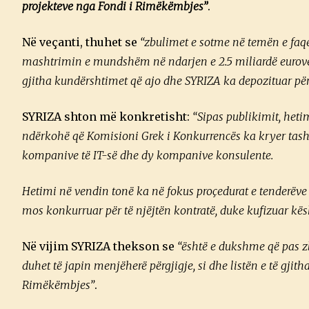
projekteve nga Fondi i Rimëkëmbjes”
.
Në veçanti, thuhet se
“zbulimet e sotme në temën e faqes
mashtrimin e mundshëm në ndarjen e 2.5 miliardë eurove
gjitha kundërshtimet që ajo dhe SYRIZA ka depozituar për
SYRIZA shton më konkretisht:
“Sipas publikimit, het
ndërkohë që Komisioni Grek i Konkurrencës ka kryer tashmë
kompanive të IT-së dhe dy kompanive konsulente.
Hetimi në vendin tonë ka në fokus proçedurat e tenderëve
mos konkurruar për të njëjtën kontratë, duke kufizuar kë
Në vijim SYRIZA thekson se
“është e dukshme që pas zb
duhet të japin menjëherë përgjigje, si dhe listën e të gj
Rimëkëmbjes”
.