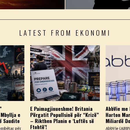
LATEST FROM EKONOMI
”
E Paimagjinueshme! Britania
AbbVie me 
 Mbyllja e
Përgatit Popullsinë për “Krizë”
Harton Mar
ë Saudite
– Rikthen Planin e ‘Luftës së
Miliardë D
Ftohtë’!
ombëtar për
AbbVie (ABBV