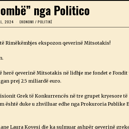
Bombë” nga Politico
LL, 2024
1
EKONOMI
/
POLITIKË
1
P
R
I
t të Rimëkëmbjes ekspozon qeverinë Mitsotakis!
L
L
,
n.
2
0
2
 herë qeverinë Mitsotakis në lidhje me fondet e Fondit 
4
an prej 2.5 miliardë euro.
misionit Grek të Konkurrencës në tre grupet kryesore të
im është duke u zhvilluar edhe nga Prokuroria Publike 
ne Laura Kovesi dje ka sulmuar ashpër qeverinë greke