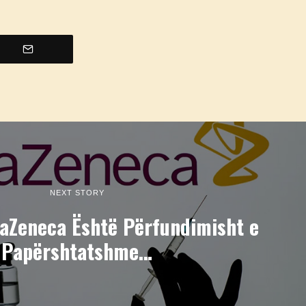
NEXT STORY
raZeneca Është Përfundimisht e
Papërshtatshme…