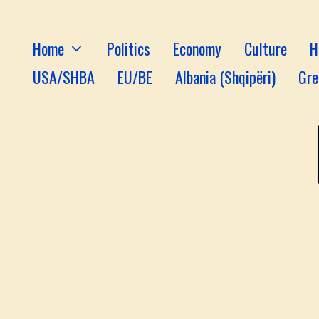
Home
Politics
Economy
Culture
H
USA/SHBA
EU/BE
Albania (Shqipëri)
Gre