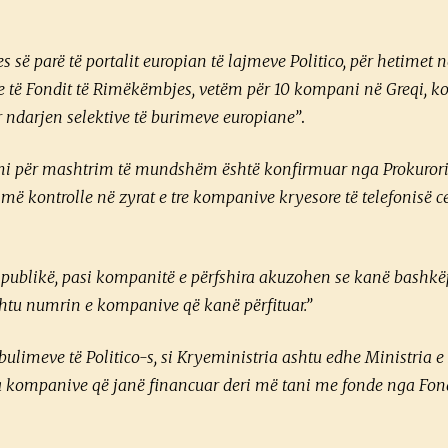
 së parë të portalit europian të lajmeve Politico, për hetimet 
 të Fondit të Rimëkëmbjes, vetëm për 10 kompani në Greqi, k
 ndarjen selektive të burimeve europiane”
.
imi për mashtrim të mundshëm është konfirmuar nga Prokurori
 kontrolle në zyrat e tre kompanive kryesore të telefonisë ce
 publikë, pasi kompanitë e përfshira akuzohen se kanë bashkë
shtu numrin e kompanive që kanë përfituar.”
ulimeve të Politico-s, si Kryeministria ashtu edhe Ministria e
itha kompanive që janë financuar deri më tani me fonde nga Fond