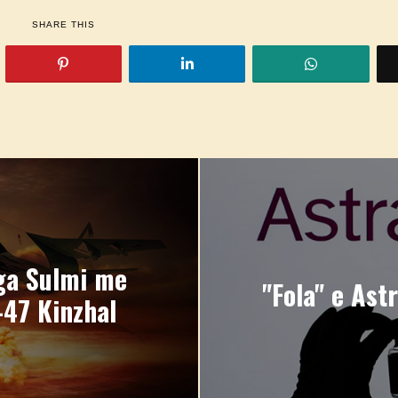
SHARE THIS
ga Sulmi me
"Fola" e Ast
47 Kinzhal