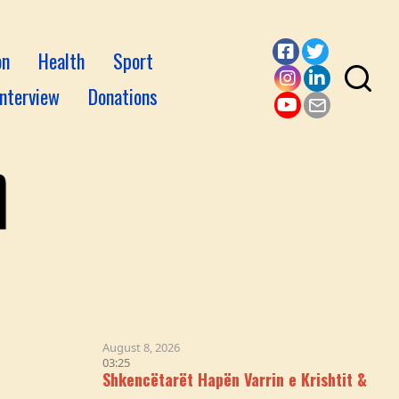
on
Health
Sport
Facebook
Twitter
Interview
Donations
Instagram
LinkedI
YouTube
Email
August 8, 2026
03:25
Shkencëtarët Hapën Varrin e Krishtit & Logjika iu Nën