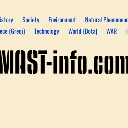
istory
Society
Environment
Natural Phenomen
ece (Greqi)
Technology
World (Bota)
WAR