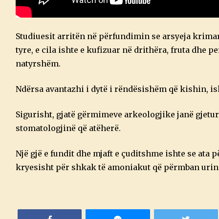
Studiuesit arritën në përfundimin se arsyeja krim
tyre, e cila ishte e kufizuar në drithëra, fruta dhe
natyrshëm.
Ndërsa avantazhi i dytë i rëndësishëm që kishin, ish
Sigurisht, gjatë gërmimeve arkeologjike janë gjetur
stomatologjinë që atëherë.
Një gjë e fundit dhe mjaft e çuditshme ishte se ata
kryesisht për shkak të amoniakut që përmban urin