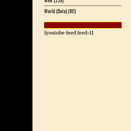
WAR
(239)
World (Bota)
(80)
[youtube-feed feed=1]