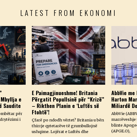
LATEST FROM EKONOMI
”
E Paimagjinueshme! Britania
AbbVie me 
 Mbyllja e
Përgatit Popullsinë për “Krizë”
Harton Mar
ë Saudite
– Rikthen Planin e ‘Luftës së
Miliardë D
Ftohtë’!
ombëtar për
AbbVie (ABBV
frytëzimi i
marrëveshje t
Çfarë po ndodh vërtet? Britania u bën
blinte Apoge
thirrje qytetarëve të grumbullojnë
(APGE.O),
ushqime. Lojërat e Luftës dhe