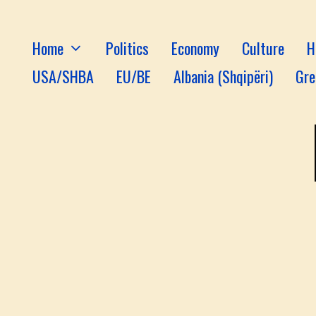
Home
Politics
Economy
Culture
H
USA/SHBA
EU/BE
Albania (Shqipëri)
Gre