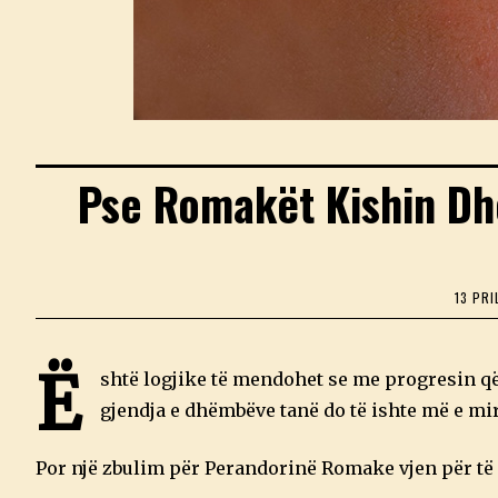
Pse Romakët Kishin D
13 PRI
Ë
shtë logjike të mendohet se me progresin që
gjendja e dhëmbëve tanë do të ishte më e mir
Por një zbulim për Perandorinë Romake vjen për të 