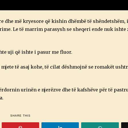
are dhe më kryesore që kishin dhëmbë të shëndetshëm, i
 perime. Le të marrim parasysh se sheqeri ende nuk ishte
te uji që ishte i pasur me fluor.
 mjete të asaj kohe, të cilat dëshmojnë se romakët usht
 përdornin urinën e njerëzve dhe të kafshëve për të past
a.
SHARE THIS