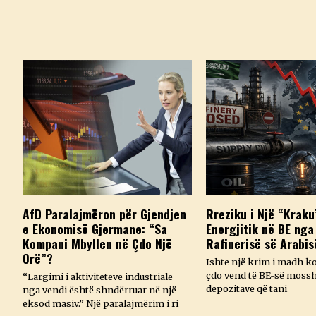
AfD Paralajmëron për Gjendjen
Rreziku i Një “Kraku
e Ekonomisë Gjermane: “Sa
Energjitik në BE nga
Kompani Mbyllen në Çdo Një
Rafinerisë së Arabis
Orë”?
Ishte një krim i madh k
çdo vend të BE-së mossh
“Largimi i aktiviteteve industriale
depozitave që tani
nga vendi është shndërruar në një
eksod masiv.” Një paralajmërim i ri