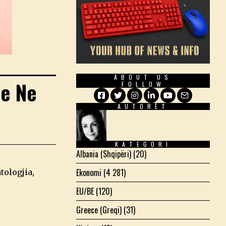
ABOUT US
e Ne
FOLLOW
AUTORËT
Facebook
Twitter
Instagram
LinkedIn
YouTube
Email
KATEGORI
Albania (Shqipëri)
(20)
Ekonomi
(4 281)
tologjia,
EU/BE
(120)
Greece (Greqi)
(31)