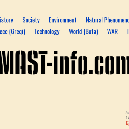
istory
Society
Environment
Natural Phenomen
ece (Greqi)
Technology
World (Bota)
WAR
August 6, 2026
18:15
Gjermani: Dro