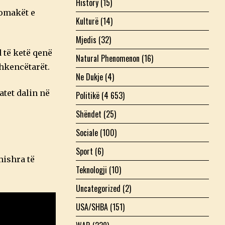
History
(15)
romakët e
Kulturë
(14)
Mjedis
(32)
 të ketë qenë
Natural Phenomenon
(16)
shkencëtarët.
Ne Dukje
(4)
atet dalin në
Politikë
(4 653)
Shëndet
(25)
Sociale
(100)
Sport
(6)
mishra të
Teknologji
(10)
Uncategorized
(2)
USA/SHBA
(151)