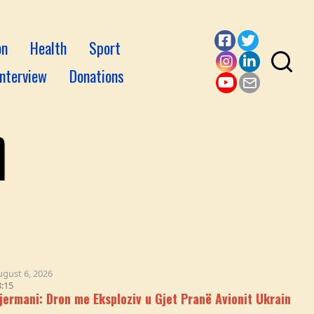
on
Health
Sport
Facebook
Twitter
Interview
Donations
Instagram
LinkedI
YouTube
Email
n me Eksploziv u Gjet Pranë Avionit Ukrainas 'Antonov Air