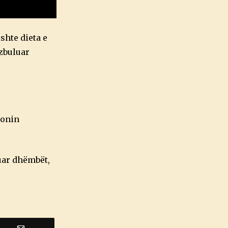
shte dieta e
 zbuluar
ronin
ruar dhëmbët,