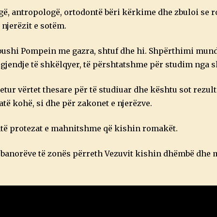
gë, antropologë, ortodontë bëri kërkime dhe zbuloi se 
 njerëzit e sotëm.
mbushi Pompein me gazra, shtuf dhe hi. Shpërthimi mund
ë gjendje të shkëlqyer, të përshtatshme për studim nga 
tur vërtet thesare për të studiuar dhe kështu sot rezult
ë kohë, si dhe për zakonet e njerëzve.
htë protezat e mahnitshme që kishin romakët.
e banorëve të zonës përreth Vezuvit kishin dhëmbë dhe 