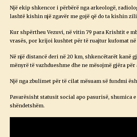
Një ekip shkencor i përbërë nga arkeologë, radiolo
lashtë kishin një zgavër me gojë që do ta kishin zili
Kur shpërtheu Vezuvi, në vitin 79 para Krishtit e 
vrasës, por krijoi kushtet për të ruajtur kufomat n
Në një distancë deri në 20 km, shkencëtarët kanë gje
mënyrë të vazhdueshme dhe ne mësojmë gjëra për at
Një nga zbulimet për të cilat mësuam së fundmi ës
Pavarësisht statusit social apo pasurisë, shumica 
shëndetshëm.