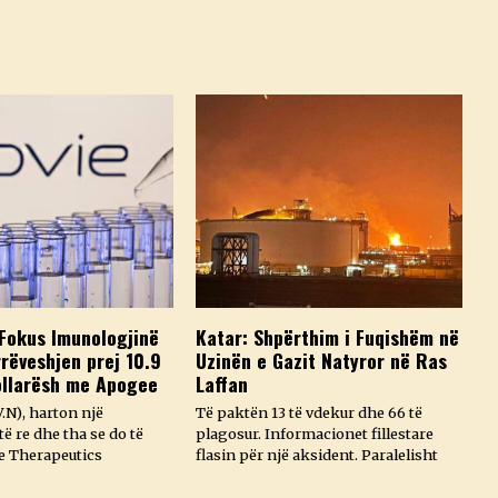
Fokus Imunologjinë
Katar: Shpërthim i Fuqishëm në
rëveshjen prej 10.9
Uzinën e Gazit Natyror në Ras
ollarësh me Apogee
Laffan
.N), harton një
Të paktën 13 të vdekur dhe 66 të
ë re dhe tha se do të
plagosur. Informacionet fillestare
e Therapeutics
flasin për një aksident. Paralelisht