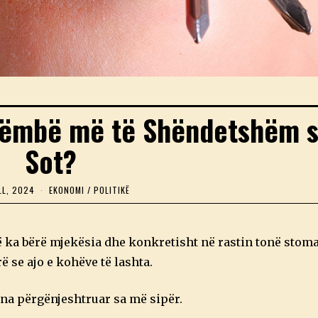
hëmbë më të Shëndetshëm s
Sot?
LL, 2024
1
EKONOMI
/
POLITIKË
3
P
R
I
 ka bërë mjekësia dhe konkretisht në rastin tonë stoma
L
L
ë se ajo e kohëve të lashta.
,
2
0
na përgënjeshtruar sa më sipër.
2
4