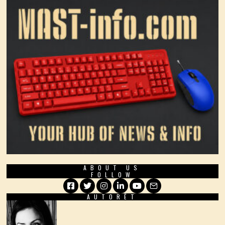
ABOUT US
FOLLOW
AUTORËT
Facebook
Twitter
Instagram
LinkedIn
YouTube
Email