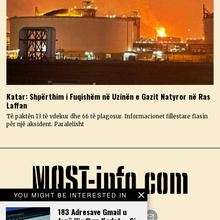
Katar: Shpërthim i Fuqishëm në Uzinën e Gazit Natyror në Ras
Laffan
Të paktën 13 të vdekur dhe 66 të plagosur. Informacionet fillestare flasin
për një aksident. Paralelisht
YOU MIGHT BE INTERESTED IN
183 Adresave Gmail u