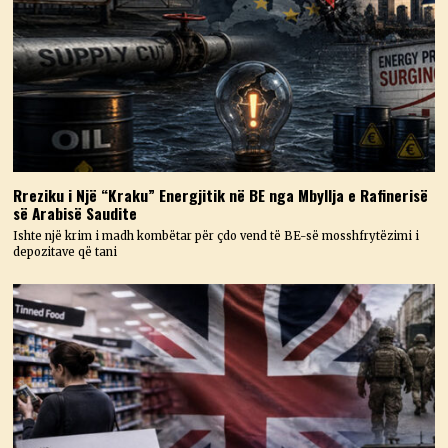
Rreziku i Një “Kraku” Energjitik në BE nga Mbyllja e Rafinerisë
së Arabisë Saudite
Ishte një krim i madh kombëtar për çdo vend të BE-së mosshfrytëzimi i
depozitave që tani