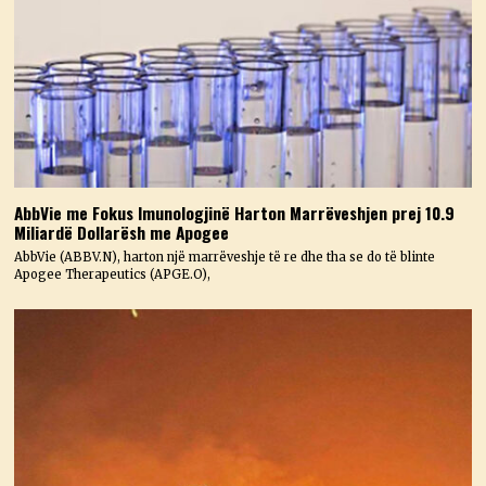
AbbVie me Fokus Imunologjinë Harton Marrëveshjen prej 10.9
Miliardë Dollarësh me Apogee
AbbVie (ABBV.N), harton një marrëveshje të re dhe tha se do të blinte
Apogee Therapeutics (APGE.O),