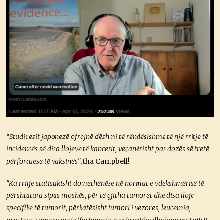
“Studiuesit japonezë ofrojnë dëshmi të rëndësishme të një rritje të
incidencës së disa llojeve të kancerit, veçanërisht pas dozës së tretë
përforcuese të vaksinës”
, tha Campbell!
“Ka rritje statistikisht domethënëse në normat e vdekshmërisë të
përshtatura sipas moshës, për të gjitha tumoret dhe disa lloje
specifike të tumorit, përkatësisht tumori i vezores, leucemia,
prostata, tumore orale/faringeale, pankreatike dhe kanceri i gjirit,