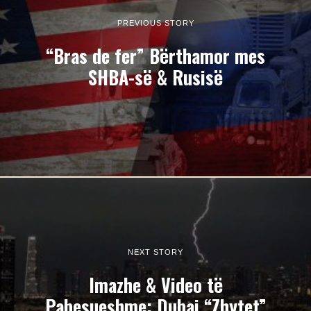
PREVIOUS STORY
“Bras de fer” Bërthamor mes
SHBA-së & Rusisë
NEXT STORY
Imazhe & Video të
Pabesueshme: Dubai “Zhytet”