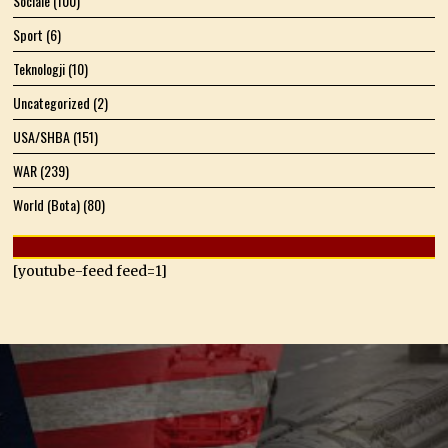
Sociale
(100)
Sport
(6)
Teknologji
(10)
Uncategorized
(2)
USA/SHBA
(151)
WAR
(239)
World (Bota)
(80)
[youtube-feed feed=1]