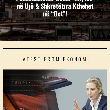
në Ujë & Shkretëtira Kthehet
në “Det”!
LATEST FROM EKONOMI