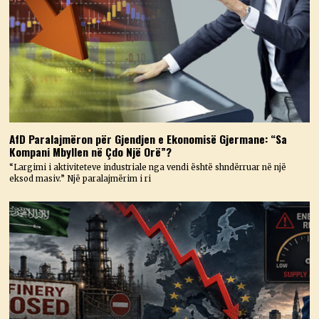
AfD Paralajmëron për Gjendjen e Ekonomisë Gjermane: “Sa
Kompani Mbyllen në Çdo Një Orë”?
“Largimi i aktiviteteve industriale nga vendi është shndërruar në një
eksod masiv.” Një paralajmërim i ri