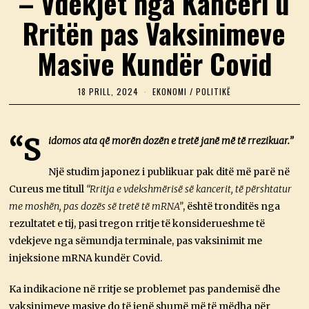
– Vdekjet nga Kanceri u
Rritën pas Vaksinimeve
Masive Kundër Covid
18 PRILL, 2024
1
EKONOMI
/
POLITIKË
8
P
R
I
“S
idomos ata që morën dozën e tretë janë më të rrezikuar.”
L
L
,
Një studim japonez i publikuar pak ditë më parë në
2
Cureus me titull
“Rritja e vdekshmërisë së kancerit, të përshtatur
0
2
me moshën, pas dozës së tretë të mRNA”
, është tronditës nga
4
rezultatet e tij, pasi tregon rritje të konsiderueshme të
vdekjeve nga sëmundja terminale, pas vaksinimit me
injeksione mRNA kundër Covid.
Ka indikacione në rritje se problemet pas pandemisë dhe
vaksinimeve masive do të jenë shumë më të mëdha për