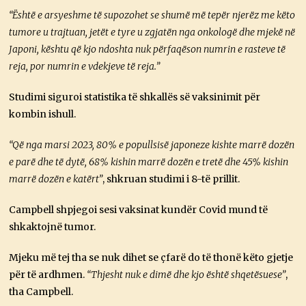
“Është e arsyeshme të supozohet se shumë më tepër njerëz me këto
tumore u trajtuan, jetët e tyre u zgjatën nga onkologë dhe mjekë në
Japoni, kështu që kjo ndoshta nuk përfaqëson numrin e rasteve të
reja, por numrin e vdekjeve të reja.”
Studimi siguroi statistika të shkallës së vaksinimit për
kombin ishull.
“Që nga marsi 2023, 80% e popullsisë japoneze kishte marrë dozën
e parë dhe të dytë, 68% kishin marrë dozën e tretë dhe 45% kishin
marrë dozën e katërt”
, shkruan studimi i 8-të prillit.
Campbell shpjegoi sesi vaksinat kundër Covid mund të
shkaktojnë tumor.
Mjeku më tej tha se nuk dihet se çfarë do të thonë këto gjetje
për të ardhmen.
“Thjesht nuk e dimë dhe kjo është shqetësuese”
,
tha Campbell.