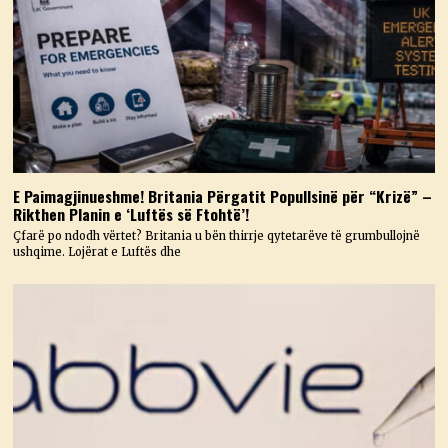
E Paimagjinueshme! Britania Përgatit Popullsinë për “Krizë” –
Rikthen Planin e ‘Luftës së Ftohtë’!
Çfarë po ndodh vërtet? Britania u bën thirrje qytetarëve të grumbullojnë
ushqime. Lojërat e Luftës dhe