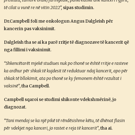
të cilat u vunë re në vitin 2022”,
sipas studimin.
Dr.Campbell foli me onkologun Angus Dalgleish për
kancerin pas vaksinimit.
Dalgleish tha se ai ka parë rritje të diagnozave të kancerit që
nga fillimi i vaksinimit.
“Shkencëtarët mjekë studiues nuk po thonë se është rritje e rasteve
ka ardhur për shkak të kujdesit të reduktuar ndaj kancerit, apo për
shkak të bllokimit, ata po thonë se ky femonem është rezultat i
vaksinë”
, tha Campbell.
Campbell sqaroi se studimi shikonte vdekshmërinë, jo
diagnozat.
“Tani mendoj se ka një pikë të rëndësishme këtu, të dhënat flasin
për vdekjet nga kanceri, jo rastet e reja të kancerit”
, tha ai.