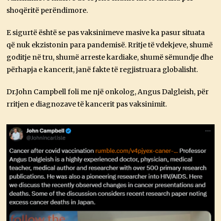
shoqëritë perëndimore.
E sigurtë është se pas vaksinimeve masive ka pasur situata
që nuk ekzistonin para pandemisë. Rritje të vdekjeve, shumë
goditje në tru, shumë arreste kardiake, shumë sëmundje dhe
përhapja e kancerit, janë fakte të regjistruara globalisht.
Dr.John
Campbell foli me një onkolog, Angus Dalgleish, për
rritjen e diagnozave të kancerit pas vaksinimit.