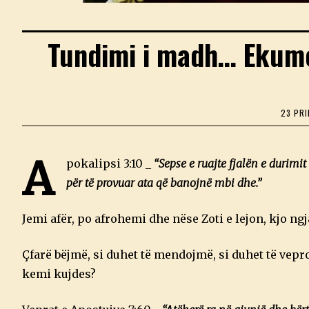
Tundimi i madh… Ekume
23 PRI
A
pokalipsi 3:10 _
“Sepse e ruajte fjalën e durimit
për të provuar ata që banojnë mbi dhe.”
Jemi afër, po afrohemi dhe nëse Zoti e lejon, kjo ngj
Çfarë bëjmë, si duhet të mendojmë, si duhet të vepr
kemi kujdes?