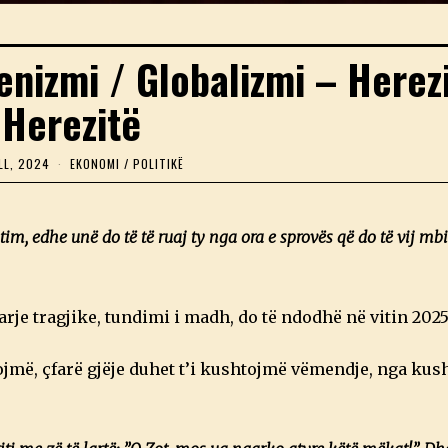
nizmi / Globalizmi – Herez
Herezitë
LL, 2024
2
EKONOMI
/
POLITIKË
3
P
R
I
 tim, edhe unë do të të ruaj ty nga ora e sprovës që do të vij mbi
L
L
,
2
0
arje tragjike, tundimi i madh, do të ndodhë në vitin 2025
2
4
ojmë, çfarë gjëje duhet t’i kushtojmë vëmendje, nga kus