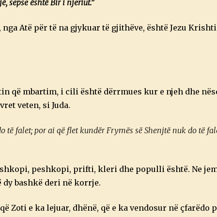
, sepse është Bir i njeriut.”
i, nga Atë për të na gjykuar të gjithëve, është Jezu Krishti
tin që mbartim, i cili është dërrmues kur e njeh dhe n
ret veten, si Juda.
o të falet; por ai që flet kundër Frymës së Shenjtë nuk do të fal
hkopi, peshkopi, prifti, kleri dhe populli është. Ne jem
ë dy bashkë deri në korrje.
ë Zoti e ka lejuar, dhënë, që e ka vendosur në çfarëdo p