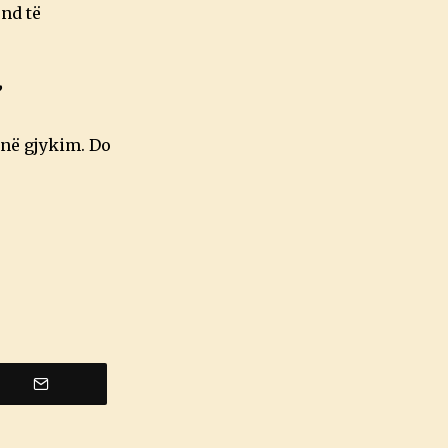
nd të
”
 në gjykim. Do