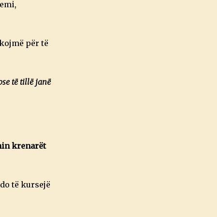
hemi,
rkojmë për të
se të tillë janë
hin krenarët
 do të kursejë