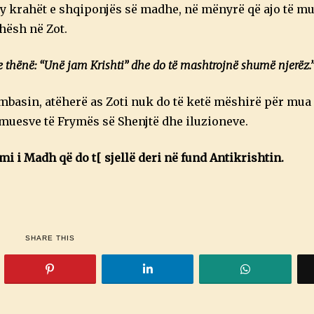
y krahët e shqiponjës së madhe, në mënyrë që ajo të mu
hësh në Zot.
e thënë: “Unë jam Krishti” dhe do të mashtrojnë shumë njerëz.
basin, atëherë as Zoti nuk do të ketë mëshirë për mua
femuesve të Frymës së Shenjtë dhe iluzioneve.
 i Madh që do t[ sjellë deri në fund Antikrishtin.
SHARE THIS