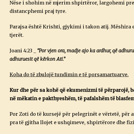
Nëse i shohim në mjerim shpirtëror, largohemi prej
distancphemi praj tyre.
Parajsa është Krishti, gjykimi i takon atij. Mëshira
tjerët.
Joani 4:23 _
“Por vjen ora, madje ajo ka ardhur, që adhurue
adhuruesit që kërkon Ati.”
Koha do të zbulojë tundimin e të porsamartuarve.
Kur dhe për sa kohë që ekumenizmi të përparojë, bar
në mëkatin e pakthyeshëm, të pafalshëm të blasfemis
Por Zoti do të kursejë për pelegrinët e vërtetë, për 
pra të gjitha llojet e ushqimeve, shpirtërore dhe fiz