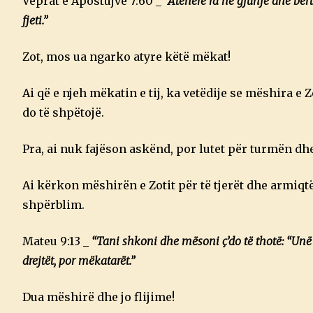
Veprat e Apostujve 7:60 _
“Atëherë ra në gjunjë dhe bërt
fjeti.”
Zot, mos ua ngarko atyre këtë mëkat!
Ai që e njeh mëkatin e tij, ka vetëdije se mëshira e 
do të shpëtojë.
Pra, ai nuk fajëson askënd, por lutet për turmën dhe
Ai kërkon mëshirën e Zotit për të tjerët dhe armiqtë 
shpërblim.
Mateu 9:13 _
“Tani shkoni dhe mësoni ç’do të thotë: “Unë 
drejtët, por mëkatarët.”
Dua mëshirë dhe jo flijime!