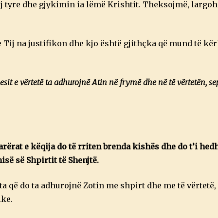
 tyre dhe gjykimin ia lëmë Krishtit. Theksojmë, largo
 e Tij na justifikon dhe kjo është gjithçka që mund të kë
sit e vërtetë ta adhurojnë Atin në frymë dhe në të vërtetën, sep
ërat e këqija do të rriten brenda kishës dhe do t’i hed
ë së Shpirtit të Shenjtë.
ata që do ta adhurojnë Zotin me shpirt dhe me të vërtetë,
ike.