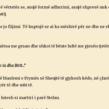
së vërtetës se, asnjë formë adhurimi, asnjë shpresë nuk 
tij.
e jo flijimi. Të kuptojë se ai ka mëshirë për ne dhe ne 
rua me gruan dhe shkoi të bënte luftë me pjesën tjetër 
 ia dha Birit…”
shtë blasfemi e Frymës së Shenjtë të gjykosh këdo, në çfa
për të dhe mbi të.
lutesh si martiri i parë Stefan.