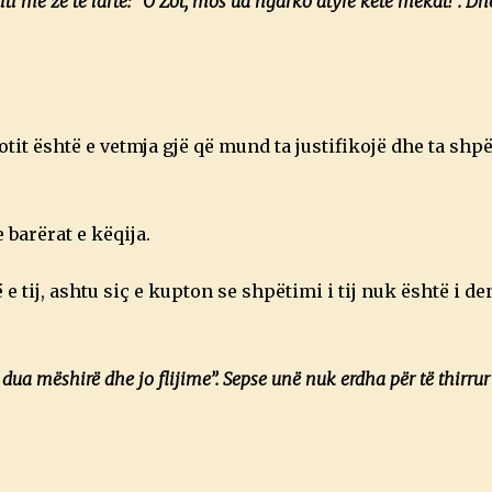
iti me zë të lartë: ”O Zot, mos ua ngarko atyre këtë mëkat!”. Dhe,
Zotit është e vetmja gjë që mund ta justifikojë dhe ta shpë
 barërat e këqija.
e tij, ashtu siç e kupton se shpëtimi i tij nuk është i de
dua mëshirë dhe jo flijime”. Sepse unë nuk erdha për të thirru