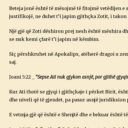
Beteja jonë është të mësojmë të fitojmë vetëdijen e 
justifikojë, ne duhet t’i japim gjithçka Zotit, i takon a
Një gjë që Zoti dëshiron prej nesh është mëshira dh
se nuk kemi çfarë t’i japim në këmbim.
Siç përshkruhet në Apokalips, atëherë dragoi u zemë
saj.
Joani 5:22 _
“Sepse Ati nuk gjykon asnjë, por gjithë gjyqin
Kur Ati thotë se gjyqi i gjithçkaje i përket Birit, ë
dhe niveli që të gjendet, pa pasur asnjë juridiksion 
E vetmja gjë që është e Shenjtë dhe e bekuar është të 