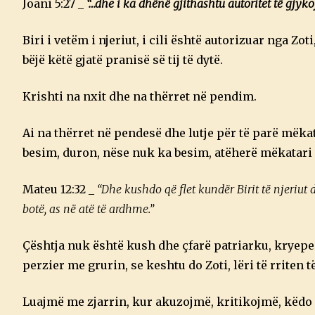
Joani 5:27 _
“…dhe i ka dhënë gjithashtu autoritet të gjykojë
Biri i vetëm i njeriut, i cili është autorizuar nga Zot
bëjë këtë gjatë pranisë së tij të dytë.
Krishti na nxit dhe na thërret në pendim.
Ai na thërret në pendesë dhe lutje për të parë mëka
besim, duron, nëse nuk ka besim, atëherë mëkatari v
Mateu 12:32 _
“Dhe kushdo që flet kundër Birit të njeriut d
botë, as në atë të ardhme.”
Çështja nuk është kush dhe çfarë patriarku, kryepes
perzier me grurin, se keshtu do Zoti, lëri të rriten t
Luajmë me zjarrin, kur akuzojmë, kritikojmë, këdo q