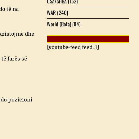
USA/SHBA
(152)
do të na
WAR
(240)
World (Bota)
(84)
ekzistojmë dhe
[youtube-feed feed=1]
të farës së
rëdo pozicioni