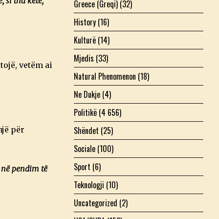
 si tha këtë,
Greece (Greqi)
(32)
History
(16)
Kulturë
(14)
Mjedis
(33)
tojë, vetëm ai
Natural Phenomenon
(18)
Ne Dukje
(4)
Politikë
(4 656)
Shëndet
(25)
një për
Sociale
(100)
Sport
(6)
r në pendim të
Teknologji
(10)
Uncategorized
(2)