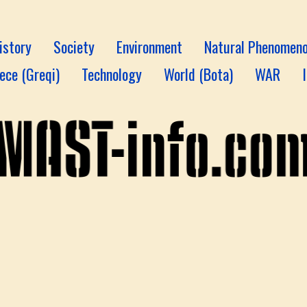
istory
Society
Environment
Natural Phenomen
ece (Greqi)
Technology
World (Bota)
WAR