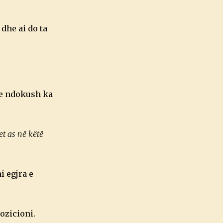
 dhe ai do ta
ëse ndokush ka
et as në këtë
i egjra e
ozicioni.