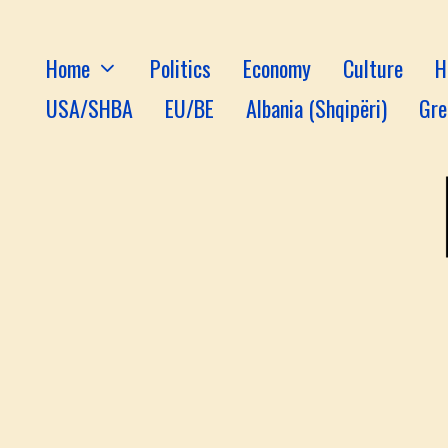
Home
Politics
Economy
Culture
H
USA/SHBA
EU/BE
Albania (Shqipëri)
Gre