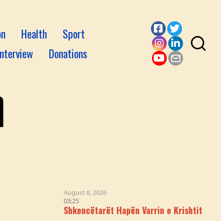
on
Health
Sport
Facebook
Twitter
Interview
Donations
Instagram
LinkedI
YouTube
Email
August 8, 2026
03:25
Shkencëtarët Hapën Varrin e Krishtit & Logjika iu Nën