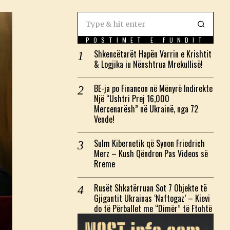
POSTIMET E FUNDIT
Shkencëtarët Hapën Varrin e Krishtit
& Logjika iu Nënshtrua Mrekullisë!
BE-ja po Financon në Mënyrë Indirekte
Një “Ushtri Prej 16,000
Mercenarësh” në Ukrainë, nga 72
Vende!
Sulm Kibernetik që Synon Friedrich
Merz – Kush Qëndron Pas Videos së
Rreme
Rusët Shkatërruan Sot 7 Objekte të
Gjigantit Ukrainas ‘Naftogaz’ – Kievi
do të Përballet me “Dimër” të Ftohtë