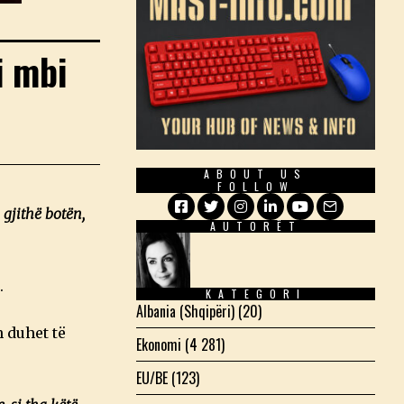
i mbi
ABOUT US
FOLLOW
 gjithë botën,
AUTORËT
Facebook
Twitter
Instagram
LinkedIn
YouTube
Email
.
KATEGORI
Albania (Shqipëri)
(20)
h duhet të
Ekonomi
(4 281)
EU/BE
(123)