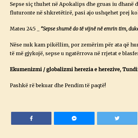
Sepse siç thuhet në Apokalips dhe gruas iu dhanë d
fluturonte në shkretëtirë, pasi ajo ushqehet prej ko
Mateu 24:5 _
“Sepse shumë do të vijnë në emrin tim, duk
Nëse nuk kam pikëllim, por zemërim për ata që hum
të më gjykojë, sepse u ngatërrova në rrjetat e blas
Ekumenizmi / globalizmi herezia e herezive, Tundimi
Pashkë rë bekuar dhe Pendim të paqtë!