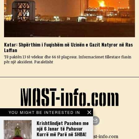
Katar: Shpërthim i Fuqishëm në Uzinën e Gazit Natyror në Ras
Laffan
Të paktën 13 të vdekur dhe 66 të plagosur. Informacionet fillestare flasin
për një aksident. Paralelisht
YOU MIGHT BE INTERESTED IN
Krishtlindjet Pasohen me
një 6 Janar të Pahasur
Facebook
Twitter
Instagram
LinkedIn
YouTube
Email
Kurrë më Parë në SHBA!
Designed by N.D. — Copyright Mast-info.com