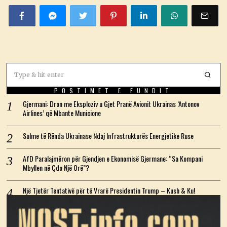
POSTIMET E FUNDIT
Gjermani: Dron me Eksploziv u Gjet Pranë Avionit Ukrainas ‘Antonov
Airlines’ që Mbante Municione
Sulme të Rënda Ukrainase Ndaj Infrastrukturës Energjetike Ruse
AfD Paralajmëron për Gjendjen e Ekonomisë Gjermane: “Sa Kompani
Mbyllen në Çdo Një Orë”?
Një Tjetër Tentativë për të Vrarë Presidentin Trump – Kush & Ku!