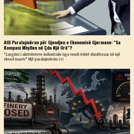
AfD Paralajmëron për Gjendjen e Ekonomisë Gjermane: “Sa
Kompani Mbyllen në Çdo Një Orë”?
“Largimi i aktiviteteve industriale nga vendi është shndërruar në një
eksod masiv.” Një paralajmërim i ri