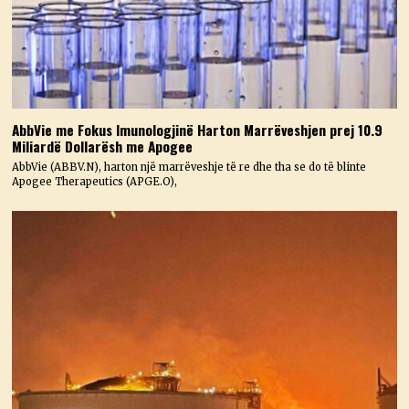
AbbVie me Fokus Imunologjinë Harton Marrëveshjen prej 10.9
Miliardë Dollarësh me Apogee
AbbVie (ABBV.N), harton një marrëveshje të re dhe tha se do të blinte
Apogee Therapeutics (APGE.O),