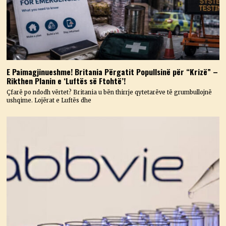
E Paimagjinueshme! Britania Përgatit Popullsinë për “Krizë” –
Rikthen Planin e ‘Luftës së Ftohtë’!
Çfarë po ndodh vërtet? Britania u bën thirrje qytetarëve të grumbullojnë
ushqime. Lojërat e Luftës dhe