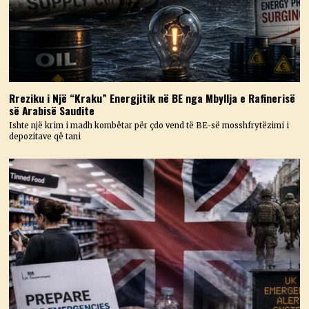
Rreziku i Një “Kraku” Energjitik në BE nga Mbyllja e Rafinerisë
së Arabisë Saudite
Ishte një krim i madh kombëtar për çdo vend të BE-së mosshfrytëzimi i
depozitave që tani