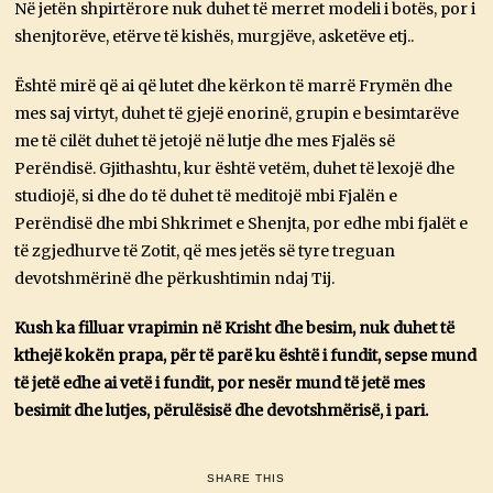
Në jetën shpirtërore nuk duhet të merret modeli i botës, por i
shenjtorëve, etërve të kishës, murgjëve, asketëve etj..
Është mirë që ai që lutet dhe kërkon të marrë Frymën dhe
mes saj virtyt, duhet të gjejë enorinë, grupin e besimtarëve
me të cilët duhet të jetojë në lutje dhe mes Fjalës së
Perëndisë. Gjithashtu, kur është vetëm, duhet të lexojë dhe
studiojë, si dhe do të duhet të meditojë mbi Fjalën e
Perëndisë dhe mbi Shkrimet e Shenjta, por edhe mbi fjalët e
të zgjedhurve të Zotit, që mes jetës së tyre treguan
devotshmërinë dhe përkushtimin ndaj Tij.
Kush ka filluar vrapimin në Krisht dhe besim, nuk duhet të
kthejë kokën prapa, për të parë ku është i fundit, sepse mund
të jetë edhe ai vetë i fundit, por nesër mund të jetë mes
besimit dhe lutjes, përulësisë dhe devotshmërisë, i pari.
SHARE THIS