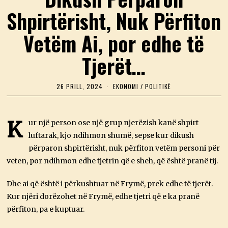
Shpirtërisht, Nuk Përfiton
Vetëm Ai, por edhe të
Tjerët…
26 PRILL, 2024
2
EKONOMI
/
POLITIKË
6
P
R
I
K
ur një person ose një grup njerëzish kanë shpirt
L
luftarak, kjo ndihmon shumë, sepse kur dikush
L
,
përparon shpirtërisht, nuk përfiton vetëm personi për
2
0
veten, por ndihmon edhe tjetrin që e sheh, që është pranë tij.
2
4
Dhe ai që është i përkushtuar në Frymë, prek edhe të tjerët.
Kur njëri dorëzohet në Frymë, edhe tjetri që e ka pranë
përfiton, pa e kuptuar.