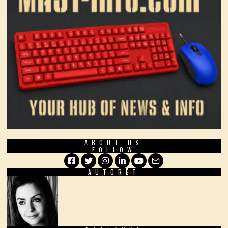
ABOUT US
FOLLOW
AUTORËT
Facebook
Twitter
Instagram
LinkedIn
YouTube
Email