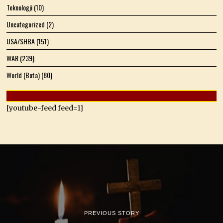
Teknologji
(10)
Uncategorized
(2)
USA/SHBA
(151)
WAR
(239)
World (Bota)
(80)
[youtube-feed feed=1]
PREVIOUS STORY