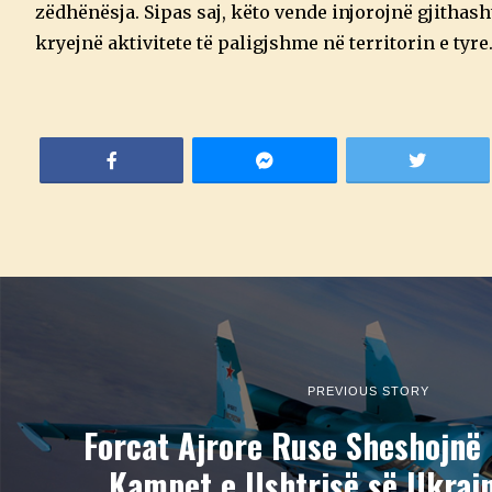
zëdhënësja. Sipas saj, këto vende injorojnë gjithas
kryejnë aktivitete të paligjshme në territorin e tyre
PREVIOUS STORY
Forcat Ajrore Ruse Sheshojnë
Kampet e Ushtrisë së Ukrain