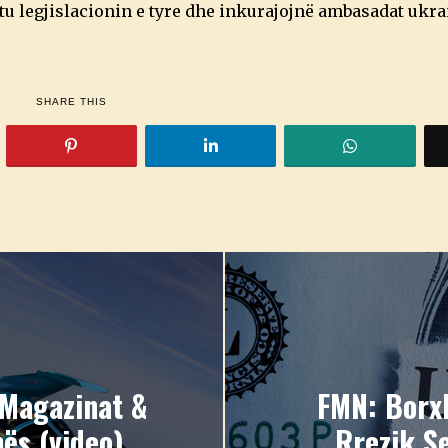
htu legjislacionin e tyre dhe inkurajojnë ambasadat ukra
.
SHARE THIS
 Magazinat &
FMN: Borxh
ës (video)
Rrezik S