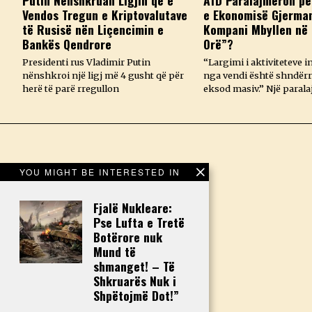
Putin Nënshkruan Ligjin që e
AfD Paralajmëron pë
Vendos Tregun e Kriptovalutave
e Ekonomisë Gjerman
të Rusisë nën Liçencimin e
Kompani Mbyllen në 
Bankës Qendrore
Orë”?
Presidenti rus Vladimir Putin
“Largimi i aktiviteteve i
nënshkroi një ligj më 4 gusht që për
nga vendi është shndërr
herë të parë rregullon
eksod masiv.” Një parala
YOU MIGHT BE INTERESTED IN
Fjalë Nukleare:
Pse Lufta e Tretë
Botërore nuk
Mund të
shmanget! – Të
Shkruarës Nuk i
Shpëtojmë Dot!”