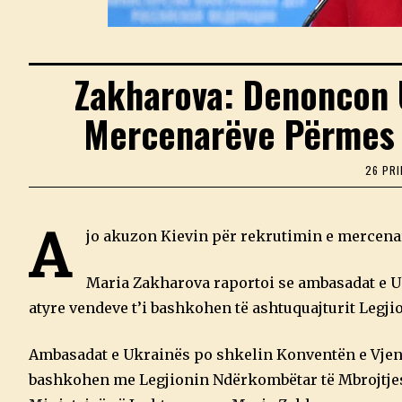
Zakharova: Denoncon 
Mercenarëve Përmes 
26 PRI
A
jo akuzon Kievin për rekrutimin e mercenar
Maria Zakharova raportoi se ambasadat e Uk
atyre vendeve t’i bashkohen të ashtuquajturit Legji
Ambasadat e Ukrainës po shkelin Konventën e Vjenë
bashkohen me Legjionin Ndërkombëtar të Mbrojtjes 