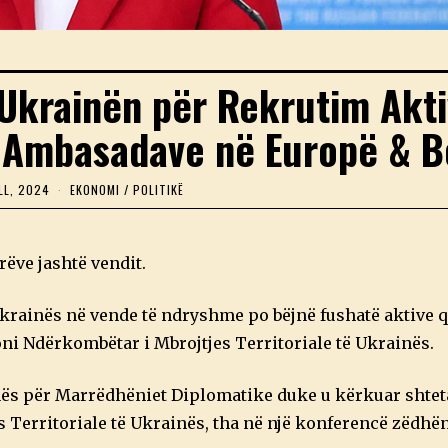
Ukrainën për Rekrutim Akti
Ambasadave në Europë & B
LL, 2024
2
EKONOMI
/
POLITIKË
6
P
R
I
ëve jashtë vendit.
L
L
,
rainës në vende të ndryshme po bëjnë fushatë aktive që
2
0
oni Ndërkombëtar i Mbrojtjes Territoriale të Ukrainës.
2
4
s për Marrëdhëniet Diplomatike duke u kërkuar shteta
Territoriale të Ukrainës, tha në një konferencë zëdhën