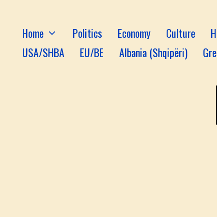
Home
Politics
Economy
Culture
H
USA/SHBA
EU/BE
Albania (Shqipëri)
Gre