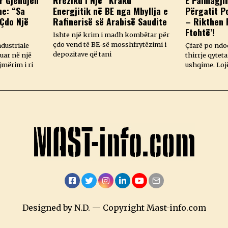
r Gjendjen
Rreziku i Një “Kraku”
E Paimagji
e: “Sa
Energjitik në BE nga Mbyllja e
Përgatit P
Çdo Një
Rafinerisë së Arabisë Saudite
– Rikthen P
Ftohtë’!
Ishte një krim i madh kombëtar për
çdo vend të BE-së mosshfrytëzimi i
ndustriale
Çfarë po ndod
depozitave që tani
uar në një
thirrje qytet
jmërim i ri
ushqime. Lojë
Facebook
Twitter
Instagram
LinkedIn
YouTube
Email
Designed by N.D. — Copyright Mast-info.com