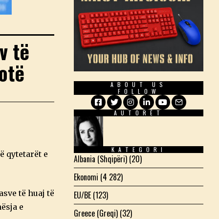
v të
otë
ABOUT US
FOLLOW
AUTORËT
Facebook
Twitter
Instagram
LinkedIn
YouTube
Email
KATEGORI
 qytetarët e
Albania (Shqipëri)
(20)
Ekonomi
(4 282)
sve të huaj të
EU/BE
(123)
ësja e
Greece (Greqi)
(32)