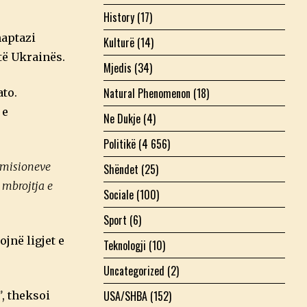
History
(17)
haptazi
Kulturë
(14)
të Ukrainës.
Mjedis
(34)
Natural Phenomenon
(18)
ato.
 e
Ne Dukje
(4)
Politikë
(4 656)
ë misioneve
Shëndet
(25)
 mbrojtja e
Sociale
(100)
Sport
(6)
jnë ligjet e
Teknologji
(10)
Uncategorized
(2)
USA/SHBA
(152)
”
, theksoi