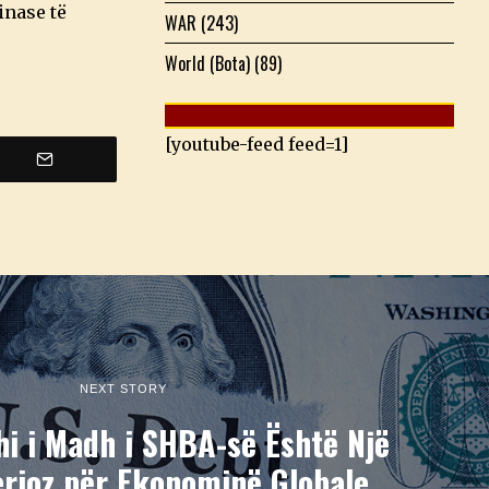
inase të
WAR
(243)
World (Bota)
(89)
[youtube-feed feed=1]
NEXT STORY
i i Madh i SHBA-së Është Një
erioz për Ekonominë Globale