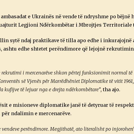
ave ambasadat e Ukrainës në vende të ndryshme po bëjnë 
uajturit Legjioni Ndërkombëtar i Mbrojtjes Territoriale 
lin sytë ndaj praktikave të tilla apo edhe i inkurajojnë 
 ashtu edhe shtetet perëndimore që lejojnë rekrutimin
 se rekrutimi i mercenarëve shkon përtej funksionimit normal t
 Konventës së Vjenës për Marrëdhëniet Diplomatike të vitit 1961,
da kufijve të lejuar nga e drejta ndërkombëtare”
, tha ajo.
it e misioneve diplomatike janë të detyruar të respekto
nal për ndalimin e mercenarëve.
 vendeve perëndimore. Megjithatë, ato literalisht po injorohen