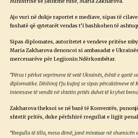
Ministrisë së Jashtme ruse, Maria Zakharova.
Ajo vuri në dukje raportet e mediave, sipas të cil
fushatë që qytetarët vendas t’i bashkohen të ashtuq
Sipas diplomates, autoritetet e vendeve pritëse mbyl
Maria Zakharova denoncoi si ambasadat e Ukrainës,
mercenarëve për Legjionin Ndërkombëtar.
“Përsa i përket veprimeve të vetë Ukrainës, është e qartë
diplomatike. Dëshiroj t’ju kujtoj se sipas përcaktimeve të
interesave të vendit në shtetin pritës duhet të kryhet bren
Zakharova theksoi se në bazë të Konventës, punonjës
shtetit pritës, duke përfshirë rregullat e ligjit pe
“Rregulla të tilla, mesa dimë, janë miratuar në shumicën e