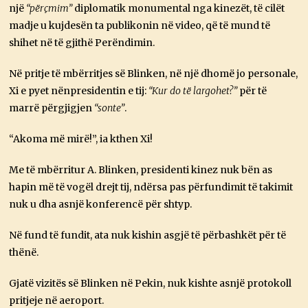
një
“përçmim”
diplomatik monumental nga kinezët, të cilët
madje u kujdesën ta publikonin në video, që të mund të
shihet në të gjithë Perëndimin.
Në pritje të mbërritjes së Blinken, në një dhomë jo personale,
Xi e pyet nënpresidentin e tij:
“Kur do të largohet?”
për të
marrë përgjigjen
“sonte”
.
“Akoma më mirë!”, ia kthen Xi!
Me të mbërritur A. Blinken, presidenti kinez nuk bën as
hapin më të vogël drejt tij, ndërsa pas përfundimit të takimit
nuk u dha asnjë konferencë për shtyp.
Në fund të fundit, ata nuk kishin asgjë të përbashkët për të
thënë.
Gjatë vizitës së Blinken në Pekin, nuk kishte asnjë protokoll
pritjeje në aeroport.