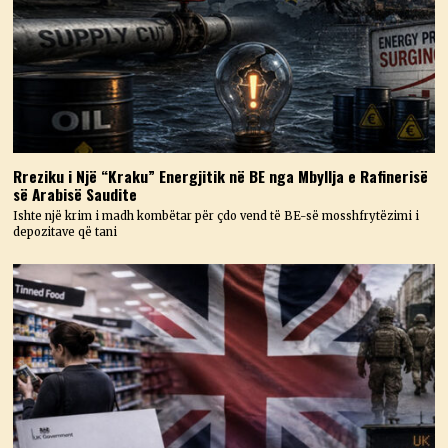
Rreziku i Një “Kraku” Energjitik në BE nga Mbyllja e Rafinerisë
së Arabisë Saudite
Ishte një krim i madh kombëtar për çdo vend të BE-së mosshfrytëzimi i
depozitave që tani