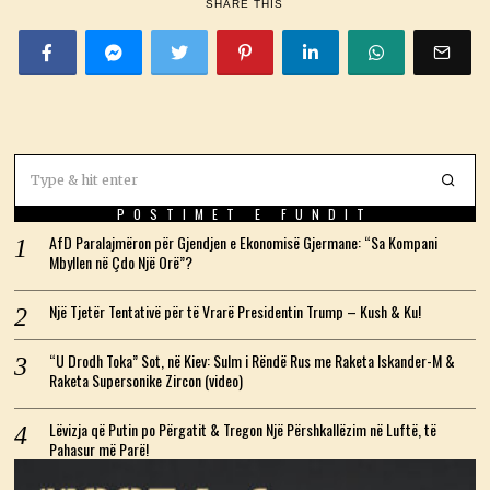
SHARE THIS
POSTIMET E FUNDIT
AfD Paralajmëron për Gjendjen e Ekonomisë Gjermane: “Sa Kompani
Mbyllen në Çdo Një Orë”?
Një Tjetër Tentativë për të Vrarë Presidentin Trump – Kush & Ku!
“U Drodh Toka” Sot, në Kiev: Sulm i Rëndë Rus me Raketa Iskander-M &
Raketa Supersonike Zircon (video)
Lëvizja që Putin po Përgatit & Tregon Një Përshkallëzim në Luftë, të
Pahasur më Parë!