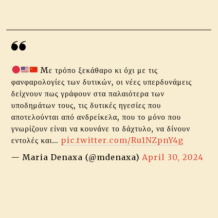
Mε τρόπο ξεκάθαρο κι όχι με τις
φανφαρολογίες των δυτικών, οι νέες υπερδυνάμεις
δείχνουν πως γράφουν στα παλαιότερα των
υποδημάτων τους, τις δυτικές ηγεσίες που
αποτελούνται από ανδρείκελα, που το μόνο που
γνωρίζουν είναι να κουνάνε το δάχτυλο, να δίνουν
εντολές και…
pic.twitter.com/Ru1NZpnY4g
— Maria Denaxa (@mdenaxa)
April 30, 2024