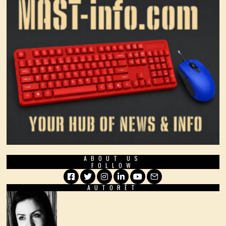
ABOUT US
FOLLOW
AUTORËT
Facebook
Twitter
Instagram
LinkedIn
YouTube
Email