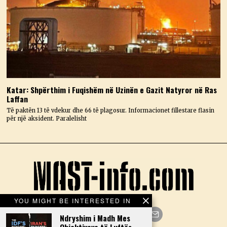
Katar: Shpërthim i Fuqishëm në Uzinën e Gazit Natyror në Ras
Laffan
Të paktën 13 të vdekur dhe 66 të plagosur. Informacionet fillestare flasin
për një aksident. Paralelisht
YOU MIGHT BE INTERESTED IN
Ndryshim i Madh Mes