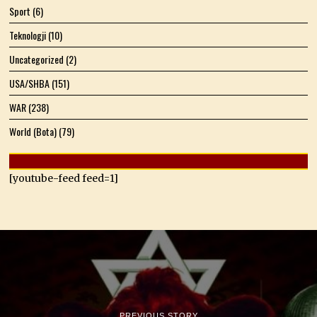
Sport
(6)
Teknologji
(10)
Uncategorized
(2)
USA/SHBA
(151)
WAR
(238)
World (Bota)
(79)
[youtube-feed feed=1]
PREVIOUS STORY