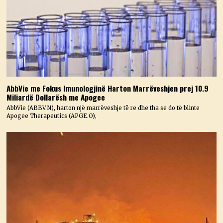
AbbVie me Fokus Imunologjinë Harton Marrëveshjen prej 10.9
Miliardë Dollarësh me Apogee
AbbVie (ABBV.N), harton një marrëveshje të re dhe tha se do të blinte
Apogee Therapeutics (APGE.O),