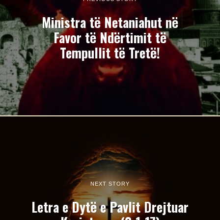
Ministra të Netaniahut në
Favor të Ndërtimit të
Tempullit të Tretë!
NEXT STORY
Letra e Dytë e Pavlit Drejtuar