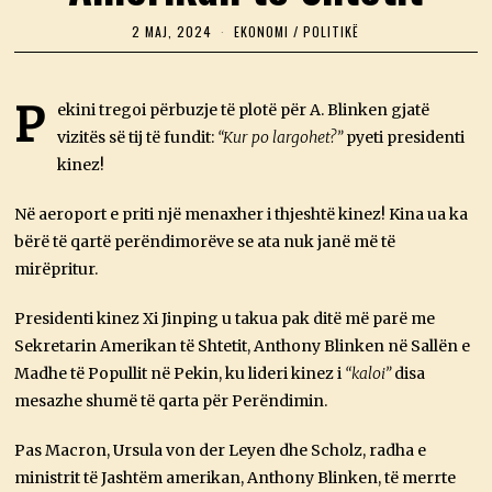
2 MAJ, 2024
2
EKONOMI
/
POLITIKË
M
A
J
,
P
ekini tregoi përbuzje të plotë për A. Blinken gjatë
2
vizitës së tij të fundit:
0
“Kur po largohet?”
pyeti presidenti
2
kinez!
4
Në aeroport e priti një menaxher i thjeshtë kinez! Kina ua ka
bërë të qartë perëndimorëve se ata nuk janë më të
mirëpritur.
Presidenti kinez Xi Jinping u takua pak ditë më parë me
Sekretarin Amerikan të Shtetit, Anthony Blinken në Sallën e
Madhe të Popullit në Pekin, ku lideri kinez i
“kaloi”
disa
mesazhe shumë të qarta për Perëndimin.
Pas Macron, Ursula von der Leyen dhe Scholz, radha e
ministrit të Jashtëm amerikan, Anthony Blinken, të merrte