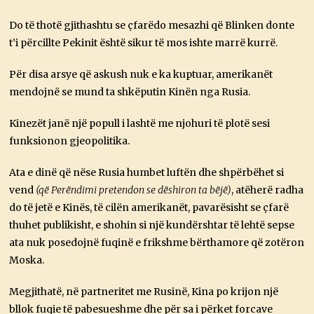
Do të thotë gjithashtu se çfarëdo mesazhi që Blinken donte
t’i përcillte Pekinit është sikur të mos ishte marrë kurrë.
Për disa arsye që askush nuk e ka kuptuar, amerikanët
mendojnë se mund ta shkëputin Kinën nga Rusia.
Kinezët janë një popull i lashtë me njohuri të plotë sesi
funksionon gjeopolitika.
Ata e dinë që nëse Rusia humbet luftën dhe shpërbëhet si
vend
(që Perëndimi pretendon se dëshiron ta bëjë)
, atëherë radha
do të jetë e Kinës, të cilën amerikanët, pavarësisht se çfarë
thuhet publikisht, e shohin si një kundërshtar të lehtë sepse
ata nuk posedojnë fuqinë e frikshme bërthamore që zotëron
Moska.
Megjithatë, në partneritet me Rusinë, Kina po krijon një
bllok fuqie të pabesueshme dhe për sa i përket forcave