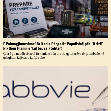
E Paimagjinueshme! Britania Përgatit Popullsinë për “Krizë” –
Rikthen Planin e ‘Luftës së Ftohtë’!
Çfarë po ndodh vërtet? Britania u bën thirrje qytetarëve të grumbullojnë
ushqime. Lojërat e Luftës dhe