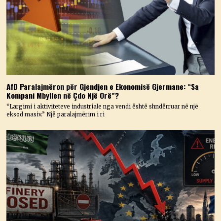
AfD Paralajmëron për Gjendjen e Ekonomisë Gjermane: “Sa
Kompani Mbyllen në Çdo Një Orë”?
“Largimi i aktiviteteve industriale nga vendi është shndërruar në një
eksod masiv.” Një paralajmërim i ri