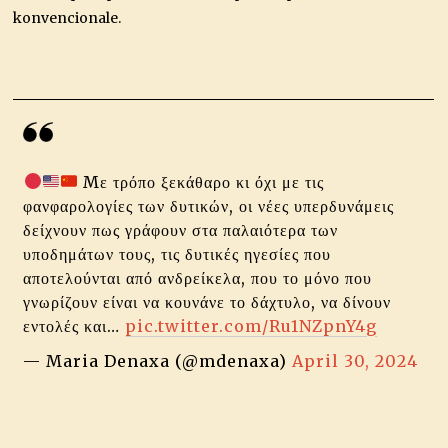
konvencionale.
Mε τρόπο ξεκάθαρο κι όχι με τις
φανφαρολογίες των δυτικών, οι νέες υπερδυνάμεις
δείχνουν πως γράφουν στα παλαιότερα των
υποδημάτων τους, τις δυτικές ηγεσίες που
αποτελούνται από ανδρείκελα, που το μόνο που
γνωρίζουν είναι να κουνάνε το δάχτυλο, να δίνουν
εντολές και…
pic.twitter.com/Ru1NZpnY4g
— Maria Denaxa (@mdenaxa)
April 30, 2024